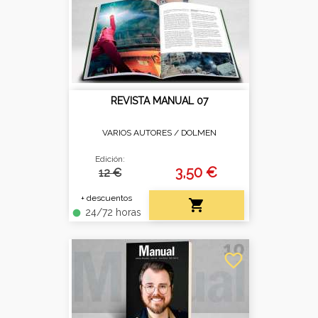
REVISTA MANUAL 07
VARIOS AUTORES /
DOLMEN
Edición:
3,50 €
12 €
+ descuentos

24/72 horas
fiber_manual_record
favorite_border