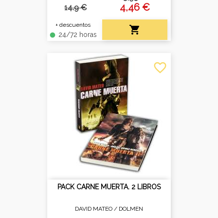
4,46 €
14.9 €
+ descuentos

24/72 horas
fiber_manual_record
favorite_border
PACK CARNE MUERTA. 2 LIBROS
DAVID MATEO /
DOLMEN