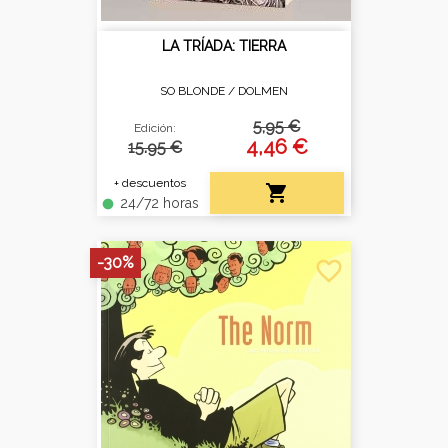
LA TRÍADA: TIERRA
SO BLONDE /
DOLMEN
5,95 €
Edición:
4,46 €
15.95 €
+ descuentos

24/72 horas
fiber_manual_record
-30%
favorite_border