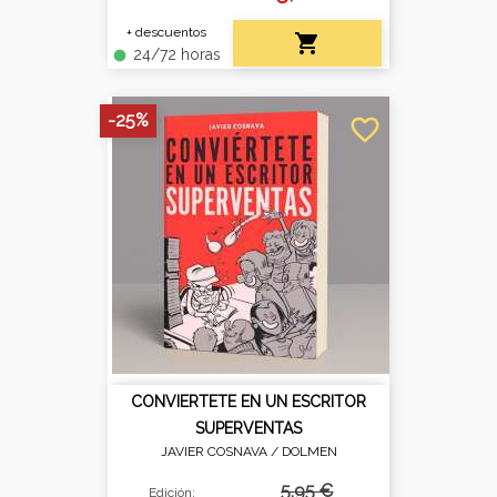
+ descuentos

24/72 horas
fiber_manual_record
-25%
favorite_border
CONVIERTETE EN UN ESCRITOR
SUPERVENTAS
JAVIER COSNAVA /
DOLMEN
5,95 €
Edición: