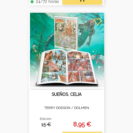
24/72 horas
fiber_manual_record
favorite_border
SUEÑOS. CELIA
TERRY DODSON /
DOLMEN
Edición:
8,95 €
15 €