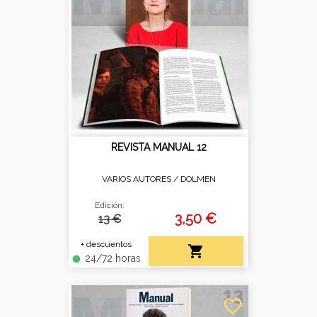
REVISTA MANUAL 12
VARIOS AUTORES /
DOLMEN
Edición:
3,50 €
13 €
+ descuentos

24/72 horas
fiber_manual_record
favorite_border