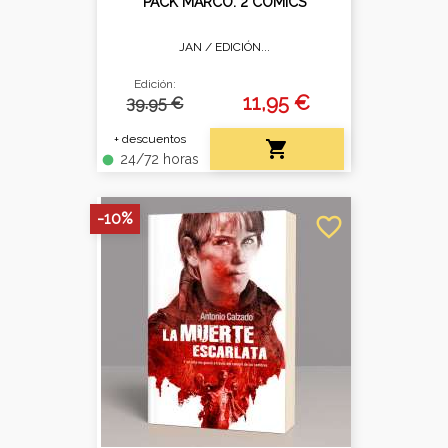
PACK MARCO. 2 CÓMICS
JAN /
EDICIÓN...
Edición:
11,95 €
39.95 €
+ descuentos

24/72 horas
fiber_manual_record
-10%
favorite_border