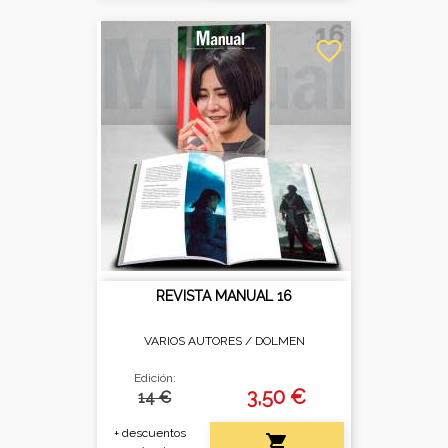
favorite_border
REVISTA MANUAL 16
VARIOS AUTORES /
DOLMEN
Edición:
3,50 €
14 €
+ descuentos
