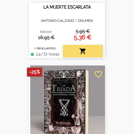
LA MUERTE ESCARLATA
ANTONIO CALZADO /
DOLMEN
5,95 €
Edición:
5,36 €
16.95 €
+ descuentos

24/72 horas
fiber_manual_record
-25%
favorite_border