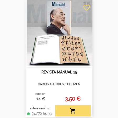
favorite_border
REVISTA MANUAL 15
VARIOS AUTORES /
DOLMEN
Edición:
3,50 €
14 €
+ descuentos

24/72 horas
fiber_manual_record