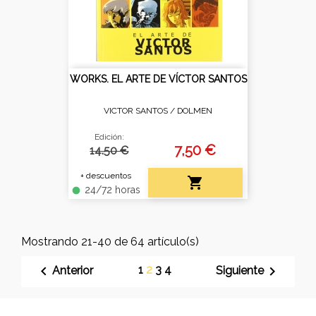
WORKS. EL ARTE DE VÍCTOR SANTOS
VICTOR SANTOS /
DOLMEN
Edición:
7,50 €
14.50 €
+ descuentos

24/72 horas
fiber_manual_record
Mostrando 21-40 de 64 artículo(s)

1
2
3
4

Anterior
Siguiente