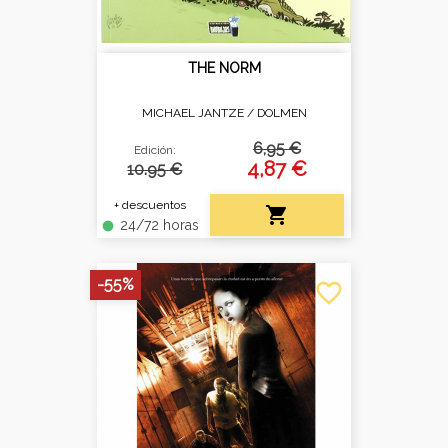
THE NORM
MICHAEL JANTZE /
DOLMEN
6,95 €
Edición:
4,87 €
10.95 €
+ descuentos

24/72 horas
fiber_manual_record
-55%
favorite_border