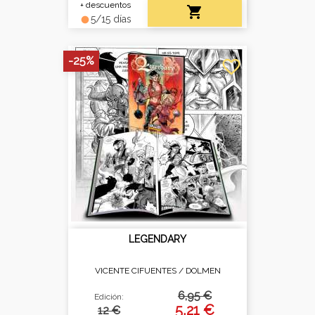
+ descuentos

5/15 días
fiber_manual_record
-25%
favorite_border
LEGENDARY
VICENTE CIFUENTES /
DOLMEN
6,95 €
Edición:
5,21 €
12 €