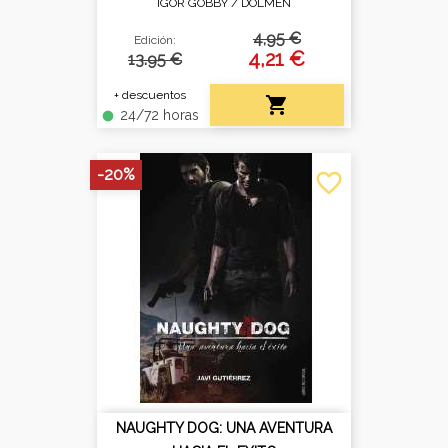
IGOR GOBBY /
DOLMEN
4,95 €
Edición:
4,21 €
13.95 €
+ descuentos

24/72 horas
fiber_manual_record
-20%
favorite_border
NAUGHTY DOG: UNA AVENTURA