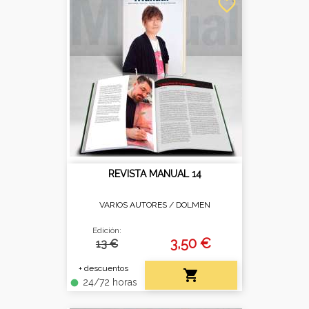
favorite_border
REVISTA MANUAL 14
VARIOS AUTORES /
DOLMEN
Edición:
3,50 €
13 €
+ descuentos

24/72 horas
fiber_manual_record