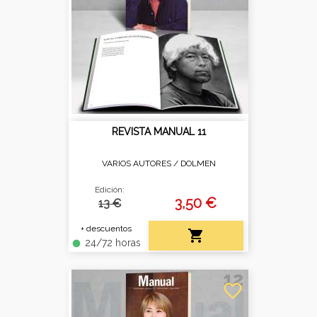
REVISTA MANUAL 11
VARIOS AUTORES /
DOLMEN
Edición:
3,50 €
13 €
+ descuentos

24/72 horas
fiber_manual_record
favorite_border