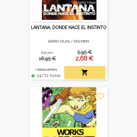
LANTANA, DONDE NACE EL INSTINTO
DARÍO VILAS /
DOLMEN
5,95 €
Edición:
2,68 €
16.95 €
+ descuentos

24/72 horas
fiber_manual_record
favorite_border