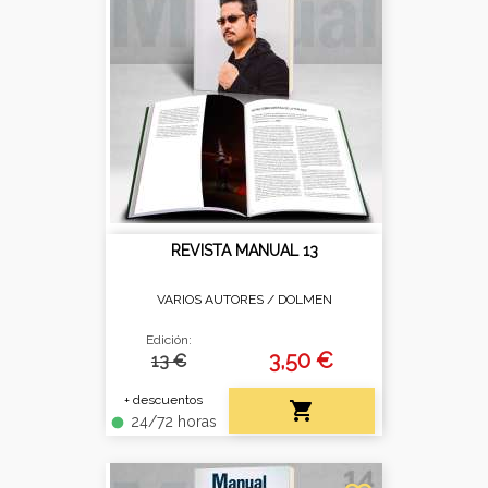
REVISTA MANUAL 13
VARIOS AUTORES /
DOLMEN
Edición:
3,50 €
13 €
+ descuentos

24/72 horas
fiber_manual_record