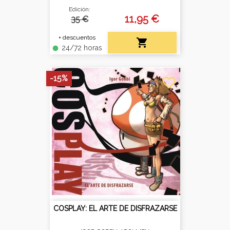
Edición:
11,95 €
35 €
+ descuentos

24/72 horas
fiber_manual_record
-15%
favorite_border
COSPLAY: EL ARTE DE DISFRAZARSE