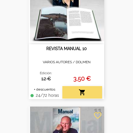
REVISTA MANUAL 10
VARIOS AUTORES /
DOLMEN
Edición:
3,50 €
12 €
+ descuentos

24/72 horas
fiber_manual_record
favorite_border