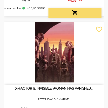
24/72 horas
fiber_manual_record
+ descuentos

favorite_border
X-FACTOR 9. INVISIBLE WOMAN HAS VANISHED...
PETER DAVID /
MARVEL