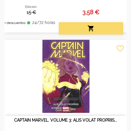
Edición:
3,58 €
15 €
24/72 horas
fiber_manual_record
+ descuentos

favorite_border
CAPTAIN MARVEL. VOLUME 3: ALIS VOLAT PROPRIIS...