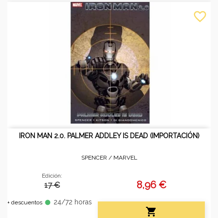
favorite_border
IRON MAN 2.0. PALMER ADDLEY IS DEAD (IMPORTACIÓN)
SPENCER /
MARVEL
Edición:
8,96 €
17 €
24/72 horas
fiber_manual_record
+ descuentos
