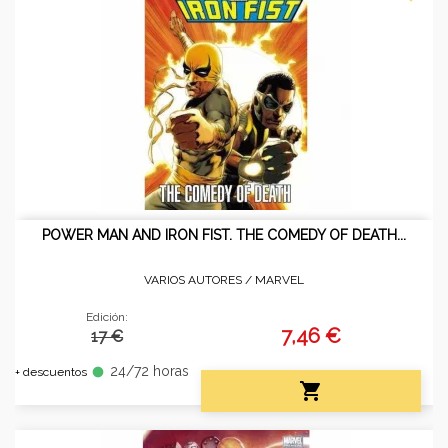
POWER MAN AND IRON FIST. THE COMEDY OF DEATH...
VARIOS AUTORES /
MARVEL
Edición:
7,46 €
17 €
24/72 horas
fiber_manual_record
+ descuentos
