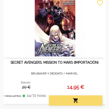
favorite_border
SECRET AVENGERS. MISSION TO MARS (IMPORTACIÓN)
BRUBAKER Y DEODATO /
MARVEL
Edición:
14,95 €
20 €
24/72 horas
fiber_manual_record
+ descuentos
