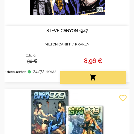
STEVE CANYON 1947
MILTON CANIFF /
KRAKEN
Edición:
8,96 €
32 €
24/72 horas
fiber_manual_record
+ descuentos

favorite_border