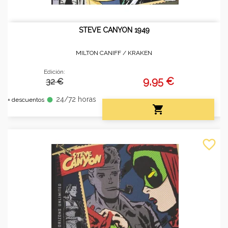
STEVE CANYON 1949
MILTON CANIFF /
KRAKEN
Edición:
9,95 €
32 €
24/72 horas
fiber_manual_record
+ descuentos

favorite_border