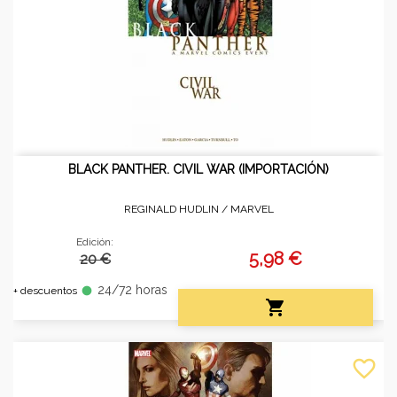
BLACK PANTHER. CIVIL WAR (IMPORTACIÓN)
REGINALD HUDLIN /
MARVEL
Edición:
5,98 €
20 €
24/72 horas
fiber_manual_record
+ descuentos

favorite_border