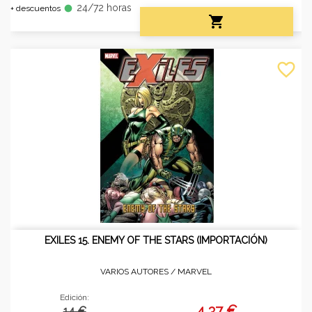
24/72 horas
fiber_manual_record
+ descuentos

favorite_border
EXILES 15. ENEMY OF THE STARS (IMPORTACIÓN)
VARIOS AUTORES /
MARVEL
Edición:
4,37 €
14 €