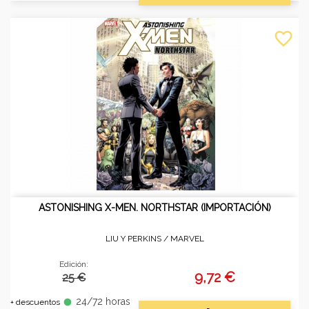
favorite_border
ASTONISHING X-MEN. NORTHSTAR (IMPORTACIÓN)
LIU Y PERKINS /
MARVEL
Edición:
9,72 €
25 €
24/72 horas
fiber_manual_record
+ descuentos