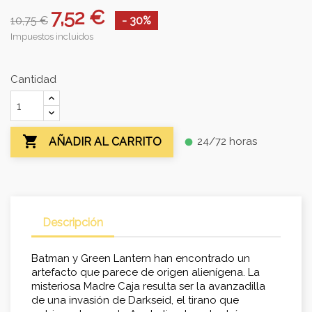
7,52 €
10,75 €
- 30%
Impuestos incluidos
Cantidad

24/72 horas
AÑADIR AL CARRITO
fiber_manual_record
Descripción
Batman y Green Lantern han encontrado un
artefacto que parece de origen alienígena. La
misteriosa Madre Caja resulta ser la avanzadilla
de una invasión de Darkseid, el tirano que