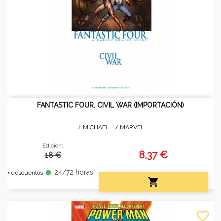
FANTASTIC FOUR. CIVIL WAR (IMPORTACIÓN)
J. MICHAEL... /
MARVEL
Edición:
8,37 €
18 €
24/72 horas
fiber_manual_record
+ descuentos

favorite_border