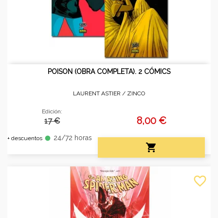
POISON (OBRA COMPLETA). 2 CÓMICS
LAURENT ASTIER /
ZINCO
Edición:
8,00 €
17 €
24/72 horas
fiber_manual_record
+ descuentos

favorite_border