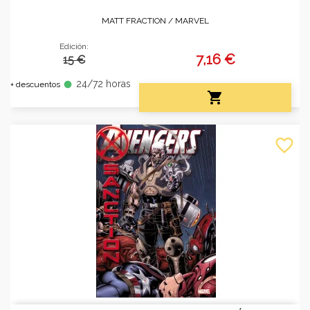
MATT FRACTION /
MARVEL
Edición:
7,16 €
15 €
24/72 horas
fiber_manual_record
+ descuentos

favorite_border