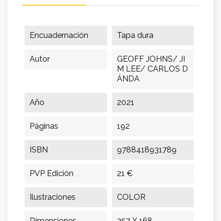
Encuadernación
Tapa dura
Autor
GEOFF JOHNS/ JI
M LEE/ CARLOS D
ÁNDA
Año
2021
Páginas
192
ISBN
9788418931789
PVP Edición
21 €
Ilustraciones
COLOR
Dimensiones
257 X 168