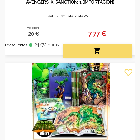
AVENGERS. X-SANCTION: 1 (IMPORTACIÓN)
SAL BUSCEMA /
MARVEL
Edición:
7,77 €
20 €
24/72 horas
fiber_manual_record
+ descuentos

favorite_border