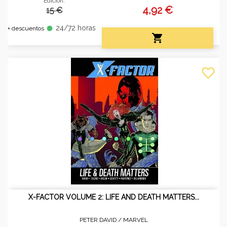
Edición:
4,92 €
15 €
24/72 horas
fiber_manual_record
+ descuentos

favorite_border
X-FACTOR VOLUME 2: LIFE AND DEATH MATTERS...
PETER DAVID /
MARVEL