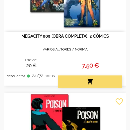
MEGACITY 909 (OBRA COMPLETA). 2 CÓMICS
VARIOS AUTORES /
NORMA
Edición:
7,50 €
20 €
24/72 horas
fiber_manual_record
+ descuentos

favorite_border