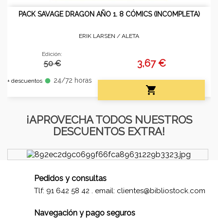
PACK SAVAGE DRAGON AÑO 1. 8 CÓMICS (INCOMPLETA)
ERIK LARSEN /
ALETA
Edición:
3,67 €
50 €
24/72 horas
fiber_manual_record
+ descuentos

¡APROVECHA TODOS NUESTROS
DESCUENTOS EXTRA!
Pedidos y consultas
Tlf: 91 642 58 42 . email:
clientes@bibliostock.com
Navegación y pago seguros