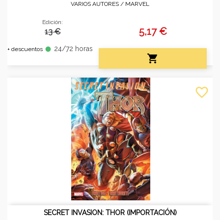
VARIOS AUTORES /
MARVEL
Edición:
5,17 €
13 €
24/72 horas
fiber_manual_record
+ descuentos

favorite_border
SECRET INVASION: THOR (IMPORTACIÓN)