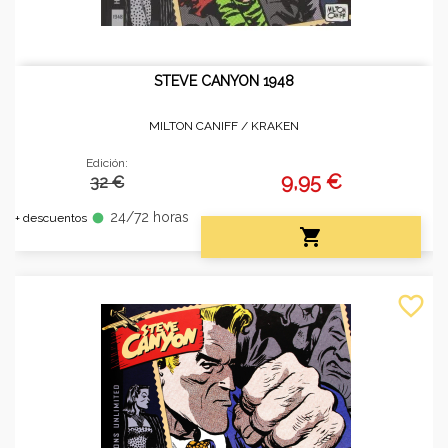
STEVE CANYON 1948
MILTON CANIFF /
KRAKEN
Edición:
9,95 €
32 €
24/72 horas
fiber_manual_record
+ descuentos

favorite_border