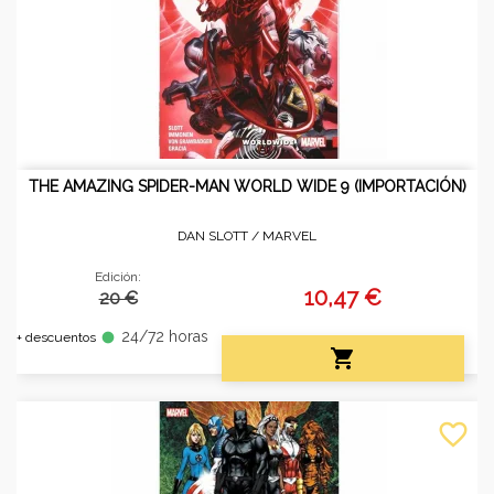
THE AMAZING SPIDER-MAN WORLD WIDE 9 (IMPORTACIÓN)
DAN SLOTT /
MARVEL
Edición:
10,47 €
20 €
24/72 horas
fiber_manual_record
+ descuentos

favorite_border