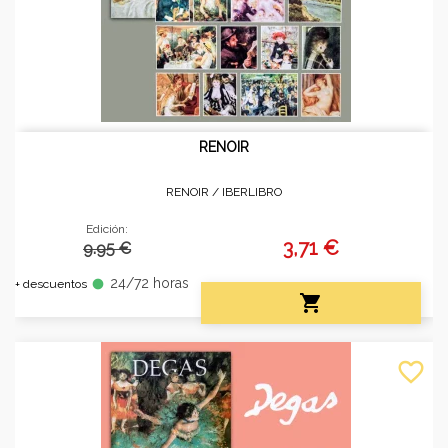
RENOIR
RENOIR /
IBERLIBRO
Edición:
3,71 €
9.95 €
24/72 horas
fiber_manual_record
+ descuentos

favorite_border