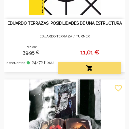
EDUARDO TERRAZAS: POSIBILIDADES DE UNA ESTRUCTURA
EDUARDO TERRAZA /
TURNER
Edición:
11,01 €
39.95 €
24/72 horas
fiber_manual_record
+ descuentos

favorite_border