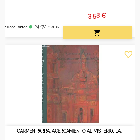
3,58 €
24/72 horas
fiber_manual_record
+ descuentos

favorite_border
CARMEN PARRA. ACERCAMIENTO AL MISTERIO. LA...