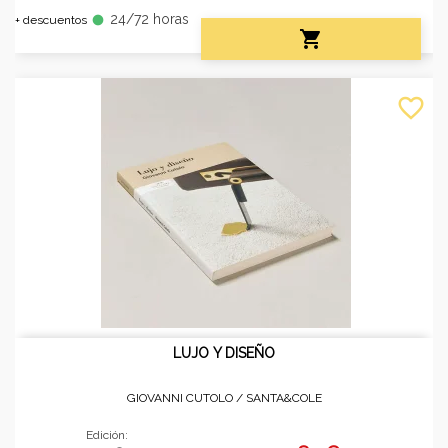
24/72 horas
fiber_manual_record
+ descuentos

favorite_border
LUJO Y DISEÑO
GIOVANNI CUTOLO /
SANTA&COLE
Edición: