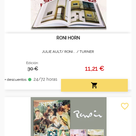
RONI HORN
JULIE AULT/ RONI... /
TURNER
Edición:
11,21 €
30 €
24/72 horas
fiber_manual_record
+ descuentos

favorite_border