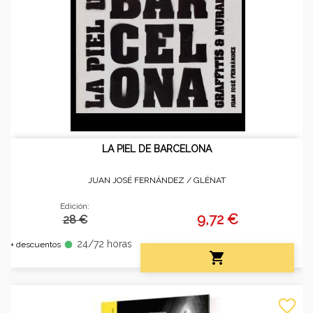
LA PIEL DE BARCELONA
JUAN JOSÉ FERNÁNDEZ /
GLÉNAT
Edición:
9,72 €
28 €
24/72 horas
fiber_manual_record
+ descuentos

favorite_border