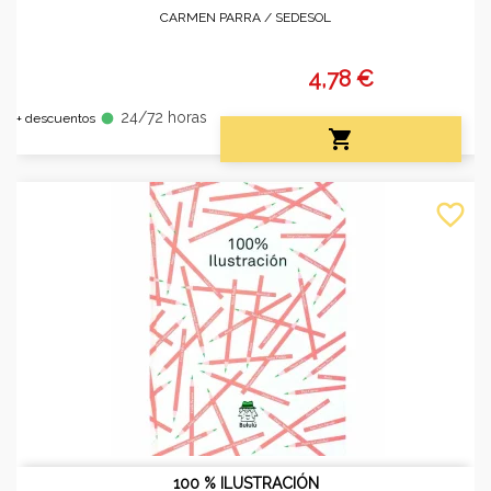
CARMEN PARRA /
SEDESOL
4,78 €
24/72 horas
fiber_manual_record
+ descuentos

favorite_border
100 % ILUSTRACIÓN