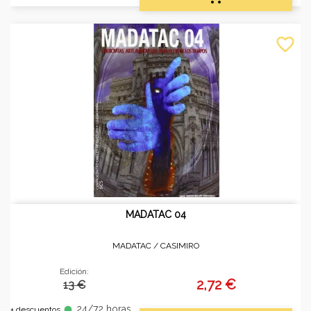
favorite_border
MADATAC 04
MADATAC /
CASIMIRO
Edición:
2,72 €
13 €
24/72 horas
fiber_manual_record
+ descuentos