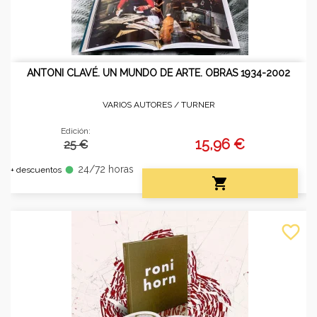
ANTONI CLAVÉ. UN MUNDO DE ARTE. OBRAS 1934-2002
VARIOS AUTORES /
TURNER
Edición:
15,96 €
25 €
24/72 horas
fiber_manual_record
+ descuentos

favorite_border