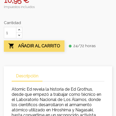
10,95 €
Impuestos incluidos
Cantidad

24/72 horas
AÑADIR AL CARRITO
fiber_manual_record
Descripción
Atomic Ed revela la historia de Ed Grothus,
desde que empezó a trabajar como técnico en
el Laboratorio Nacional de Los Álamos, donde
los científicos desarrollaron el armamento
atómico utilizado en Hiroshima y Nagasaki,
hasta convertirse en un reconocido activista