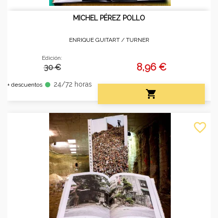
MICHEL PÉREZ POLLO
ENRIQUE GUITART /
TURNER
Edición:
8,96 €
30 €
24/72 horas
fiber_manual_record
+ descuentos

favorite_border