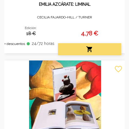
EMILIA AZCÁRATE: LIMINAL
CECILIA FAJARDO-HILL /
TURNER
Edición:
4,78 €
18 €
24/72 horas
fiber_manual_record
+ descuentos

favorite_border