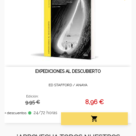
EXPEDICIONES AL DESCUBIERTO
ED STAFFORD /
ANAYA
Edición:
8,96 €
9.95 €
24/72 horas
fiber_manual_record
+ descuentos
