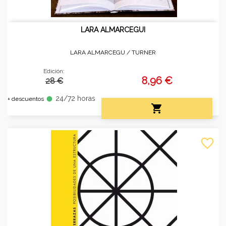
LARA ALMARCEGUI
LARA ALMARCEGU /
TURNER
Edición:
8,96 €
28 €
24/72 horas
fiber_manual_record
+ descuentos

favorite_border