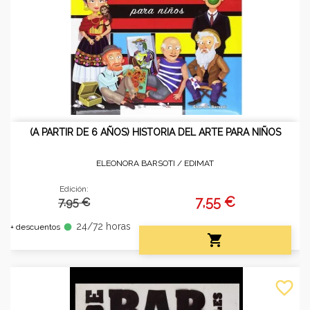
(A PARTIR DE 6 AÑOS) HISTORIA DEL ARTE PARA NIÑOS
ELEONORA BARSOTI /
EDIMAT
Edición:
7,55 €
7.95 €
24/72 horas
fiber_manual_record
+ descuentos

favorite_border