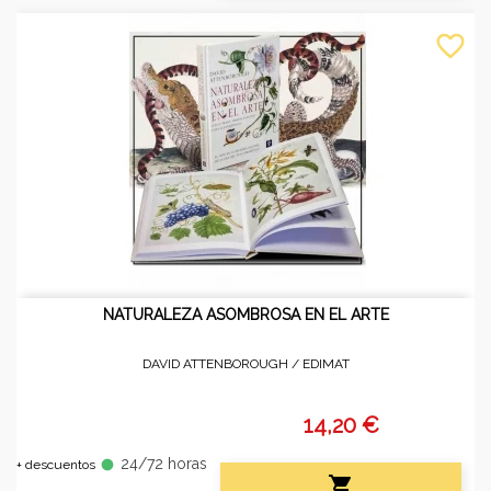
favorite_border
NATURALEZA ASOMBROSA EN EL ARTE
DAVID ATTENBOROUGH /
EDIMAT
14,20 €
24/72 horas
fiber_manual_record
+ descuentos
