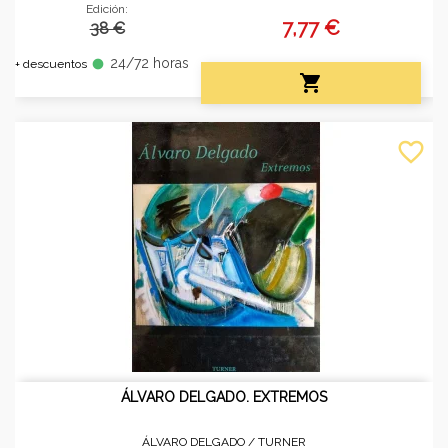
Edición:
7,77 €
38 €
24/72 horas
fiber_manual_record
+ descuentos

favorite_border
ÁLVARO DELGADO. EXTREMOS
ÁLVARO DELGADO /
TURNER