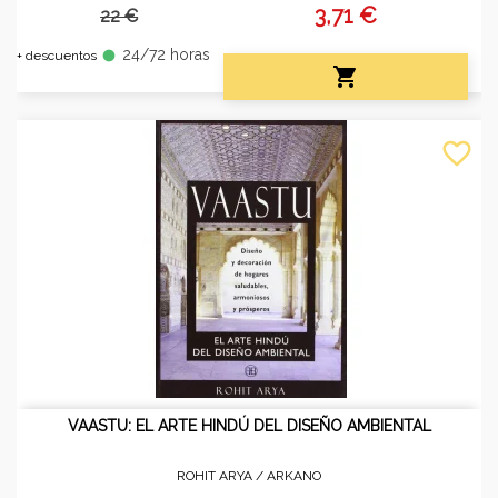
3,71 €
22 €
24/72 horas
fiber_manual_record
+ descuentos

favorite_border
VAASTU: EL ARTE HINDÚ DEL DISEÑO AMBIENTAL
ROHIT ARYA /
ARKANO