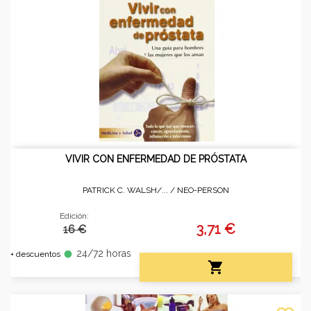
VIVIR CON ENFERMEDAD DE PRÓSTATA
PATRICK C. WALSH/... /
NEO-PERSON
Edición:
3,71 €
16 €
24/72 horas
fiber_manual_record
+ descuentos
