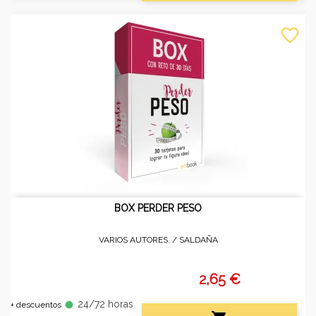
favorite_border
BOX PERDER PESO
VARIOS AUTORES. /
SALDAÑA
2,65 €
24/72 horas
fiber_manual_record
+ descuentos