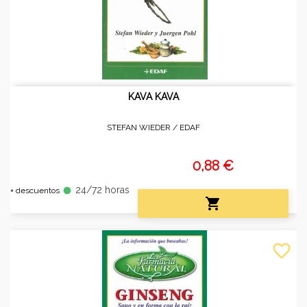
KAVA KAVA
STEFAN WIEDER /
EDAF
0,88 €
24/72 horas
fiber_manual_record
+ descuentos

favorite_border