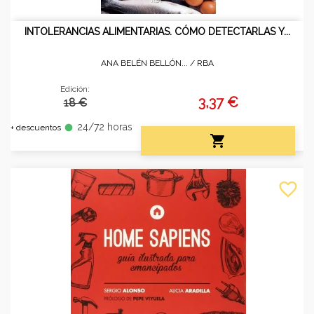
INTOLERANCIAS ALIMENTARIAS. CÓMO DETECTARLAS Y...
ANA BELÉN BELLÓN... /
RBA
Edición:
3,37 €
18 €
24/72 horas
fiber_manual_record
+ descuentos

favorite_border