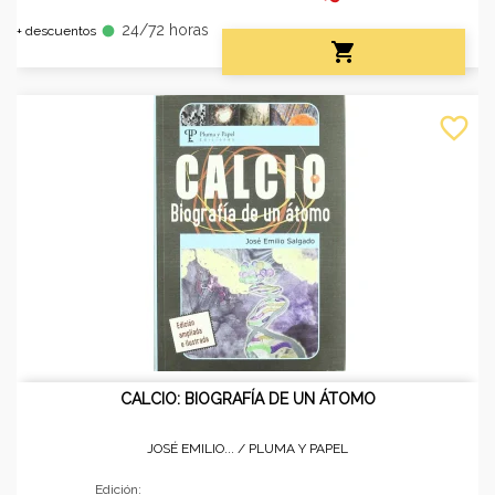
24/72 horas
fiber_manual_record
+ descuentos

favorite_border
CALCIO: BIOGRAFÍA DE UN ÁTOMO
JOSÉ EMILIO... /
PLUMA Y PAPEL
Edición: