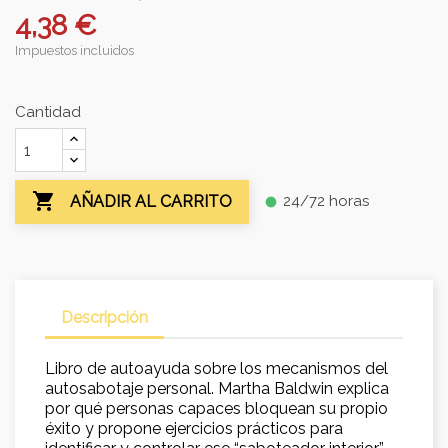
4,38 €
Impuestos incluidos
Cantidad

24/72 horas
AÑADIR AL CARRITO
fiber_manual_record
Descripción
Libro de autoayuda sobre los mecanismos del
autosabotaje personal. Martha Baldwin explica
por qué personas capaces bloquean su propio
éxito y propone ejercicios prácticos para