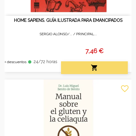
HOME SAPIENS. GUÍA ILUSTRADA PARA EMANCIPADOS
SERGIO ALONSO/... /
PRINCIPAL...
7,46 €
24/72 horas
fiber_manual_record
+ descuentos

favorite_border