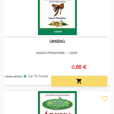
GINSENG
INGRID PFENDTNER... /
EDAF
0,88 €
24/72 horas
fiber_manual_record
+ descuentos

favorite_border