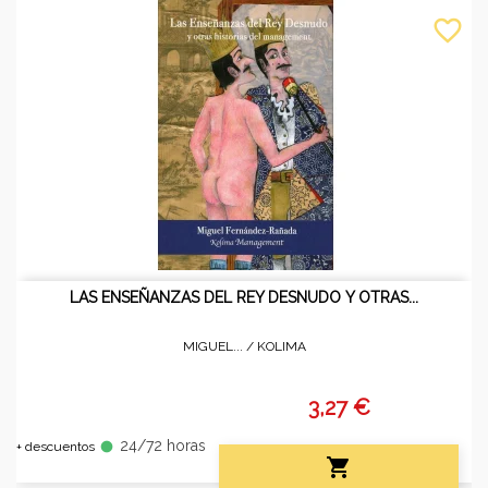
favorite_border
LAS ENSEÑANZAS DEL REY DESNUDO Y OTRAS...
MIGUEL... /
KOLIMA
3,27 €
24/72 horas
fiber_manual_record
+ descuentos
