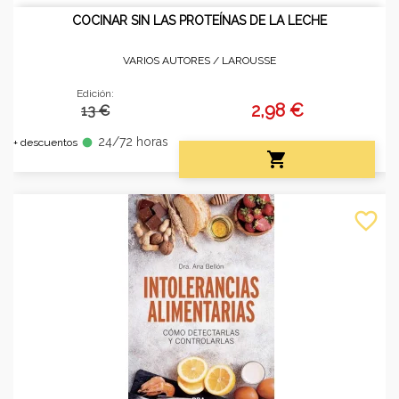
COCINAR SIN LAS PROTEÍNAS DE LA LECHE
VARIOS AUTORES /
LAROUSSE
Edición:
2,98 €
13 €
24/72 horas
fiber_manual_record
+ descuentos

favorite_border