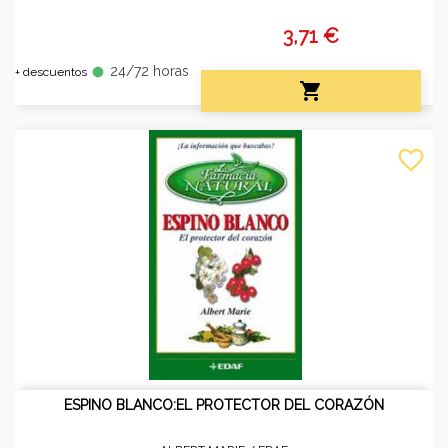
3,71 €
24/72 horas
fiber_manual_record
+ descuentos

favorite_border
ESPINO BLANCO:EL PROTECTOR DEL CORAZÓN