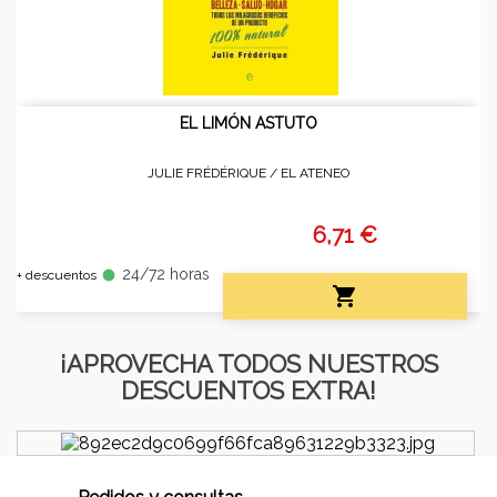
EL LIMÓN ASTUTO
JULIE FRÉDÉRIQUE /
EL ATENEO
6,71 €
24/72 horas
fiber_manual_record
+ descuentos

¡APROVECHA TODOS NUESTROS
DESCUENTOS EXTRA!