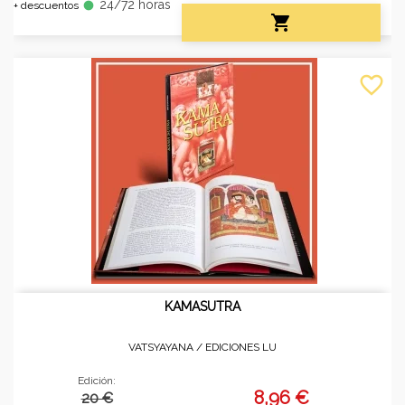
24/72 horas
fiber_manual_record
+ descuentos

favorite_border
KAMASUTRA
VATSYAYANA /
EDICIONES LU
Edición:
8,96 €
20 €