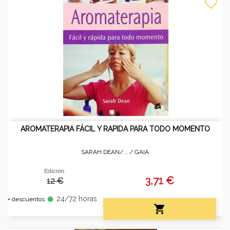
favorite_border
AROMATERAPIA FÁCIL Y RAPIDA PARA TODO MOMENTO
SARAH DEAN/... /
GAIA
Edición:
3,71 €
12 €
24/72 horas
fiber_manual_record
+ descuentos
