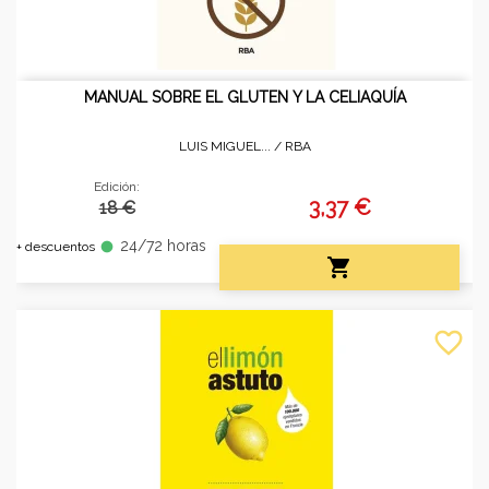
MANUAL SOBRE EL GLUTEN Y LA CELIAQUÍA
LUIS MIGUEL... /
RBA
Edición:
3,37 €
18 €
24/72 horas
fiber_manual_record
+ descuentos

favorite_border