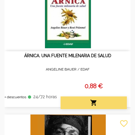
ÁRNICA. UNA FUENTE MILENARIA DE SALUD
ANGELINE BAUER /
EDAF
0,88 €
24/72 horas
fiber_manual_record
+ descuentos

favorite_border