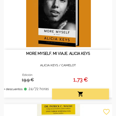
MORE MYSELF. MI VIAJE. ALICIA KEYS
ALICIA KEYS /
CAMELOT
Edición:
1,73 €
19.9 €
24/72 horas
fiber_manual_record
+ descuentos

favorite_border