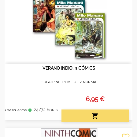
VERANO INDIO. 3 CÓMICS
HUGO PRATT Y MILO... /
NORMA
6,95 €
24/72 horas
fiber_manual_record
+ descuentos

favorite_border