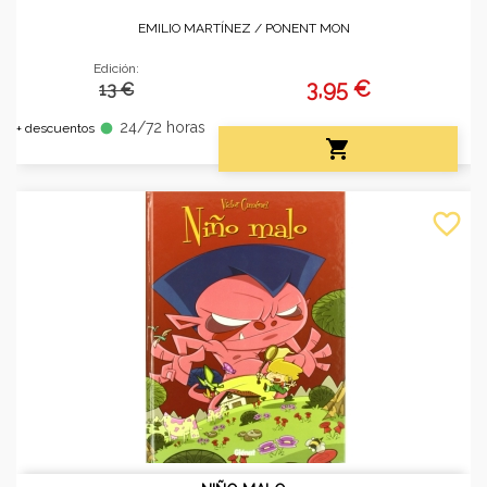
EMILIO MARTÍNEZ /
PONENT MON
Edición:
3,95 €
13 €
24/72 horas
fiber_manual_record
+ descuentos

favorite_border