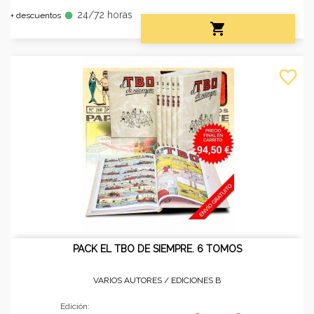
24/72 horas
fiber_manual_record
+ descuentos

favorite_border
PACK EL TBO DE SIEMPRE. 6 TOMOS
VARIOS AUTORES /
EDICIONES B
Edición: