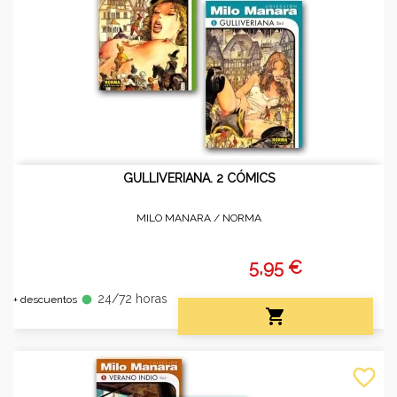
GULLIVERIANA. 2 CÓMICS
MILO MANARA /
NORMA
5,95 €
24/72 horas
fiber_manual_record
+ descuentos

favorite_border