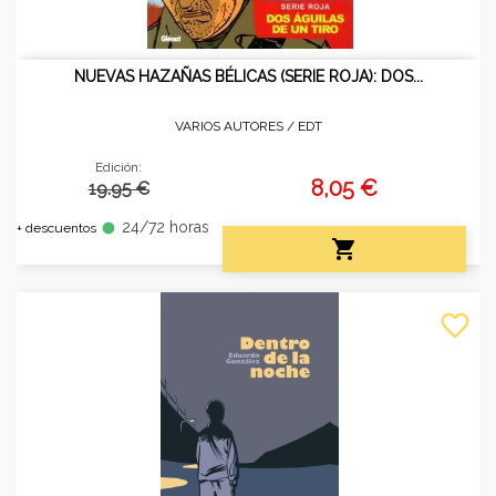
NUEVAS HAZAÑAS BÉLICAS (SERIE ROJA): DOS...
VARIOS AUTORES /
EDT
Edición:
8,05 €
19.95 €
24/72 horas
fiber_manual_record
+ descuentos

favorite_border