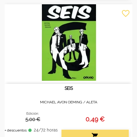
favorite_border
SEIS
MICHAEL AVON OEMING /
ALETA
Edición:
0,49 €
5.00 €
24/72 horas
fiber_manual_record
+ descuentos
