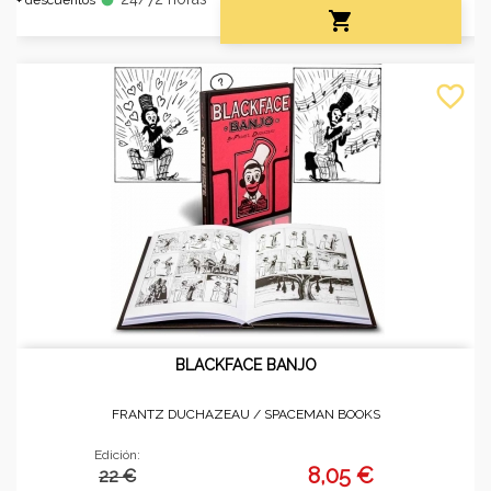

favorite_border
BLACKFACE BANJO
FRANTZ DUCHAZEAU /
SPACEMAN BOOKS
Edición:
8,05 €
22 €