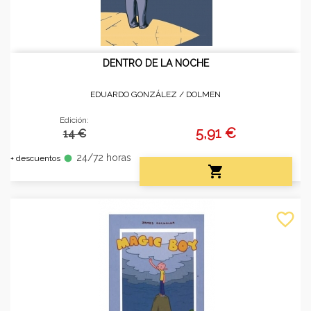
DENTRO DE LA NOCHE
EDUARDO GONZÁLEZ /
DOLMEN
Edición:
5,91 €
14 €
24/72 horas
fiber_manual_record
+ descuentos

favorite_border