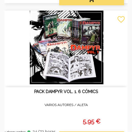
favorite_border
PACK DAMPYR VOL. 1. 6 CÓMICS
VARIOS AUTORES /
ALETA
5,95 €
24/72 horas
fiber_manual_record
+ descuentos