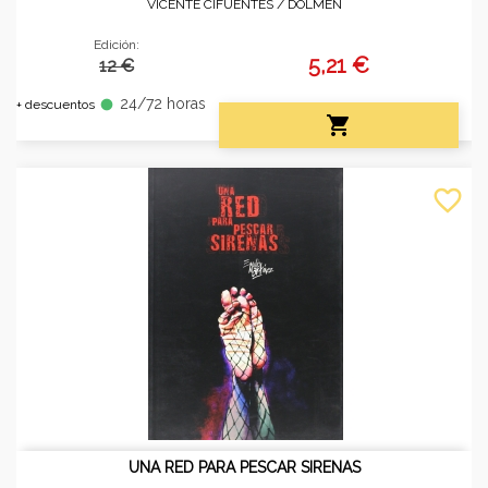
VICENTE CIFUENTES /
DOLMEN
Edición:
5,21 €
12 €
24/72 horas
fiber_manual_record
+ descuentos

favorite_border
UNA RED PARA PESCAR SIRENAS