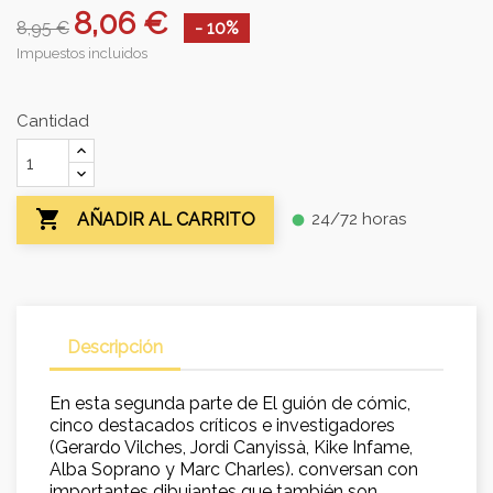
8,06 €
8,95 €
- 10%
Impuestos incluidos
Cantidad

24/72 horas
AÑADIR AL CARRITO
fiber_manual_record
Descripción
En esta segunda parte de El guión de cómic,
cinco destacados críticos e investigadores
(Gerardo Vilches, Jordi Canyissà, Kike Infame,
Alba Soprano y Marc Charles). conversan con
importantes dibujantes que también son