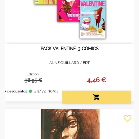
PACK VALENTINE. 3 CÓMICS
ANNE GUILLARD /
EDT
Edición:
4,46 €
38.95 €
24/72 horas
fiber_manual_record
+ descuentos

favorite_border