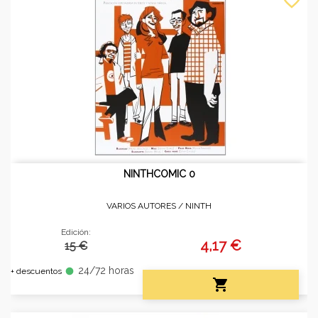
NINTHCOMIC 0
VARIOS AUTORES /
NINTH
Edición:
4,17 €
15 €
24/72 horas
fiber_manual_record
+ descuentos
