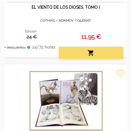
EL VIENTO DE LOS DIOSES. TOMO I
COTHIAS / ADAMOV /
GLÉNAT
Edición:
11,95 €
24 €
24/72 horas
fiber_manual_record
+ descuentos

favorite_border