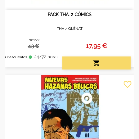
PACK THA. 2 CÓMICS
THA /
GLÉNAT
Edición:
17,95 €
43 €
24/72 horas
fiber_manual_record
+ descuentos

favorite_border