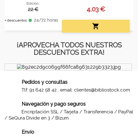
Edición:
4,03 €
22 €
24/72 horas
fiber_manual_record
+ descuentos

¡APROVECHA TODOS NUESTROS
DESCUENTOS EXTRA!
Pedidos y consultas
Tlf: 91 642 58 42 . email:
clientes@bibliostock.com
Navegación y pago seguros
Encriptación SSL / Tarjeta / Transferencia / PayPal
/ SeQura Divide en 3 / Bizum
Envío