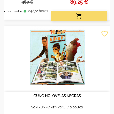
89,25 €
380 €
24/72 horas
fiber_manual_record
+ descuentos

favorite_border
GUNG HO. OVEJAS NEGRAS
VON KUMMANT Y VON... /
DIBBUKS