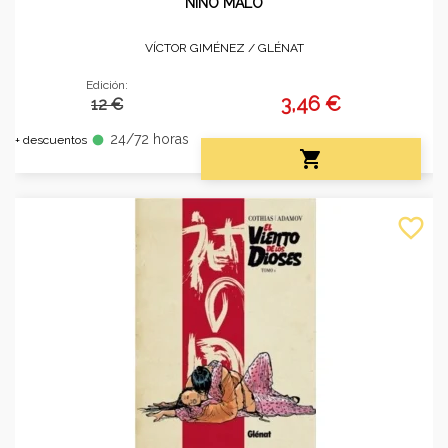
NIÑO MALO
VÍCTOR GIMÉNEZ /
GLÉNAT
Edición:
3,46 €
12 €
24/72 horas
fiber_manual_record
+ descuentos

favorite_border