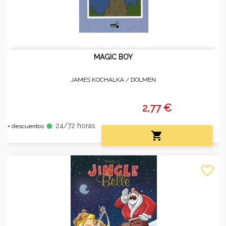
MAGIC BOY
JAMES KOCHALKA /
DOLMEN
2,77 €
24/72 horas
fiber_manual_record
+ descuentos

favorite_border