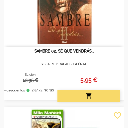
SAMBRE 02. SÉ QUE VENDRÁS...
YSLAIRE Y BALAC /
GLÉNAT
Edición:
5,95 €
13.95 €
24/72 horas
fiber_manual_record
+ descuentos

favorite_border