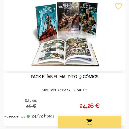
favorite_border
PACK ELÍAS EL MALDITO. 3 CÓMICS
MASTANTUONO Y... /
NINTH
Edición:
24,26 €
45 €
24/72 horas
fiber_manual_record
+ descuentos
