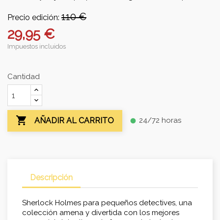
110 €
Precio edición:
29,95 €
Impuestos incluidos
Cantidad

24/72 horas
AÑADIR AL CARRITO
fiber_manual_record
Descripción
Sherlock Holmes para pequeños detectives, una
colección amena y divertida con los mejores