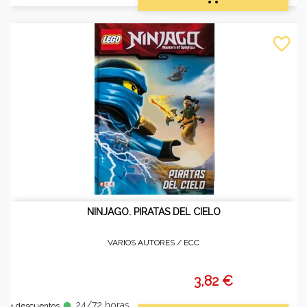
favorite_border
NINJAGO. PIRATAS DEL CIELO
VARIOS AUTORES /
ECC
3,82 €
24/72 horas
fiber_manual_record
+ descuentos