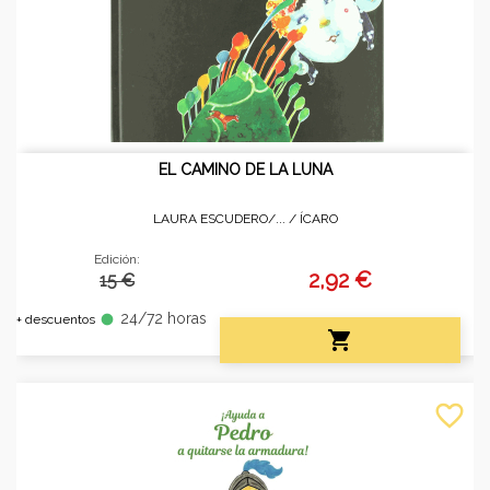
EL CAMINO DE LA LUNA
LAURA ESCUDERO/... /
ÍCARO
Edición:
2,92 €
15 €
24/72 horas
fiber_manual_record
+ descuentos

favorite_border