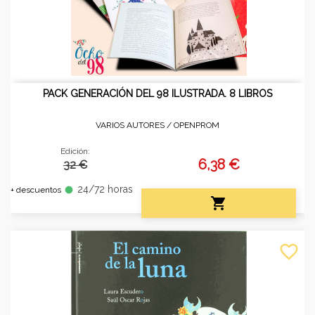
PACK GENERACIÓN DEL 98 ILUSTRADA. 8 LIBROS
VARIOS AUTORES /
OPENPROM
Edición:
6,38 €
32 €
24/72 horas
fiber_manual_record
+ descuentos

favorite_border