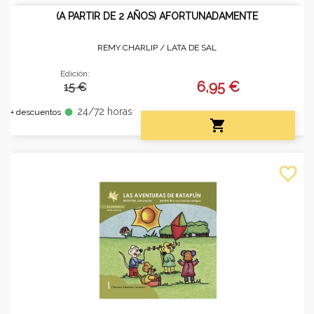
(A PARTIR DE 2 AÑOS) AFORTUNADAMENTE
REMY CHARLIP /
LATA DE SAL
Edición:
6,95 €
15 €
24/72 horas
fiber_manual_record
+ descuentos

favorite_border