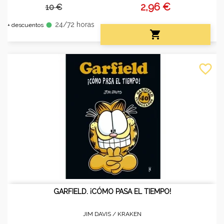
2,96 €
10 €
24/72 horas
fiber_manual_record
+ descuentos

favorite_border
GARFIELD. ¡CÓMO PASA EL TIEMPO!
JIM DAVIS /
KRAKEN