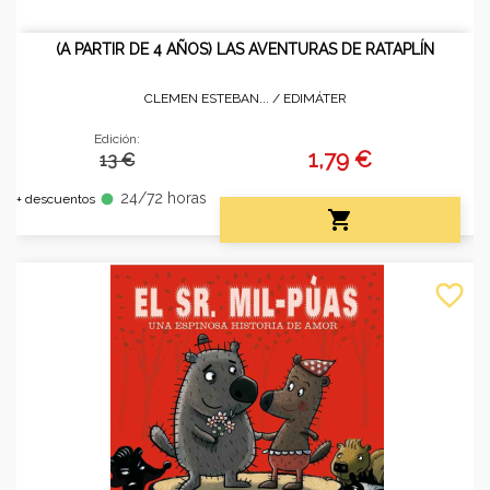
(A PARTIR DE 4 AÑOS) LAS AVENTURAS DE RATAPLÍN
CLEMEN ESTEBAN... /
EDIMÁTER
Edición:
1,79 €
13 €
24/72 horas
fiber_manual_record
+ descuentos

favorite_border