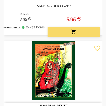
ROSSINI Y... /
EMSE EDAPP
Edición:
5,95 €
7.95 €
24/72 horas
fiber_manual_record
+ descuentos

favorite_border