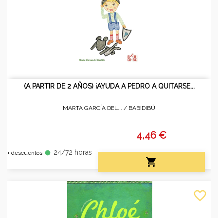
(A PARTIR DE 2 AÑOS) ¡AYUDA A PEDRO A QUITARSE...
MARTA GARCÍA DEL... /
BABIDIBÚ
4,46 €
24/72 horas
fiber_manual_record
+ descuentos

favorite_border