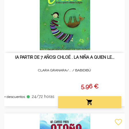
(A PARTIR DE 7 AÑOS) CHLOÉ . LA NIÑA A QUIEN LE...
CLARA GRANARA/... /
BABIDIBÚ
5,96 €
24/72 horas
fiber_manual_record
+ descuentos

favorite_border