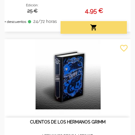
Edición:
4,95 €
25 €
24/72 horas
fiber_manual_record
+ descuentos

favorite_border
CUENTOS DE LOS HERMANOS GRIMM