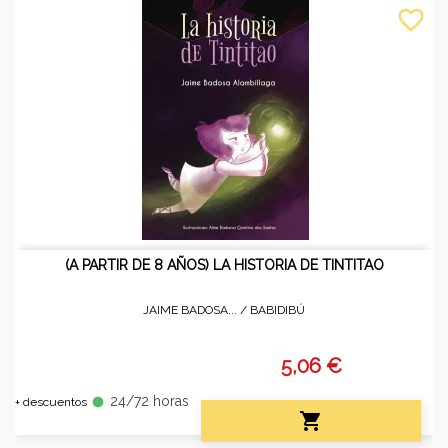
favorite_border
(A PARTIR DE 8 AÑOS) LA HISTORIA DE TINTITAO
JAIME BADOSA... /
BABIDIBÚ
5,06 €
24/72 horas
fiber_manual_record
+ descuentos
