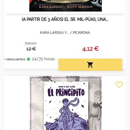
(A PARTIR DE 3 AÑOS) EL SR. MIL-PÚAS, UNA...
KARA LAREAU Y... /
PICARONA
Edición:
4,12 €
12 €
24/72 horas
fiber_manual_record
+ descuentos

favorite_border