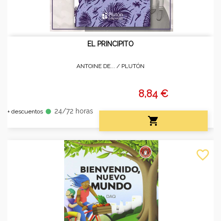
EL PRINCIPITO
ANTOINE DE... /
PLUTÓN
8,84 €
24/72 horas
fiber_manual_record
+ descuentos

favorite_border