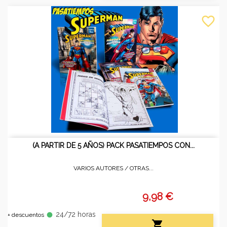
favorite_border
(A PARTIR DE 5 AÑOS) PACK PASATIEMPOS CON...
VARIOS AUTORES /
OTRAS...
9,98 €
24/72 horas
fiber_manual_record
+ descuentos
