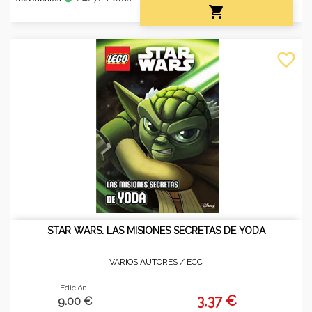

favorite_border
STAR WARS. LAS MISIONES SECRETAS DE YODA
VARIOS AUTORES /
ECC
Edición:
3,37 €
9.00 €