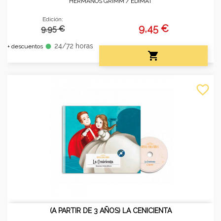
HERMANOS GRIMM /
EDIMAT
Edición:
9,45 €
9.95 €
24/72 horas
fiber_manual_record
+ descuentos

favorite_border
(A PARTIR DE 3 AÑOS) LA CENICIENTA