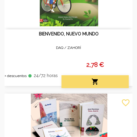
BIENVENIDO, NUEVO MUNDO
DAQ /
ZAHORÍ
2,78 €
24/72 horas
fiber_manual_record
+ descuentos

favorite_border