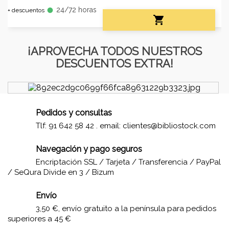
24/72 horas
fiber_manual_record
+ descuentos

¡APROVECHA TODOS NUESTROS
DESCUENTOS EXTRA!
Pedidos y consultas
Tlf: 91 642 58 42 . email:
clientes@bibliostock.com
Navegación y pago seguros
Encriptación SSL / Tarjeta / Transferencia / PayPal
/ SeQura Divide en 3 / Bizum
Envío
3,50 €, envío gratuito a la península para pedidos
superiores a 45 €