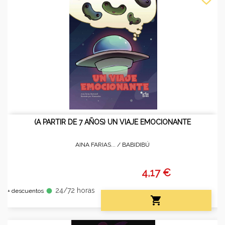
(A PARTIR DE 7 AÑOS) UN VIAJE EMOCIONANTE
AINA FARIAS... /
BABIDIBÚ
4,17 €
24/72 horas
fiber_manual_record
+ descuentos
