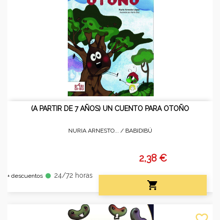
(A PARTIR DE 7 AÑOS) UN CUENTO PARA OTOÑO
NURIA ARNESTO... /
BABIDIBÚ
2,38 €
24/72 horas
fiber_manual_record
+ descuentos

favorite_border