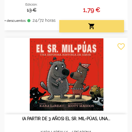
Edición:
1,79 €
13 €
24/72 horas
fiber_manual_record
+ descuentos

favorite_border
(A PARTIR DE 3 AÑOS) EL SR. MIL-PÚAS, UNA...
KARA LAREAU Y... /
PICARONA