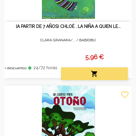
(A PARTIR DE 7 AÑOS) CHLOÉ . LA NIÑA A QUIEN LE...
CLARA GRANARA/... /
BABIDIBÚ
5,96 €
24/72 horas
fiber_manual_record
+ descuentos

favorite_border