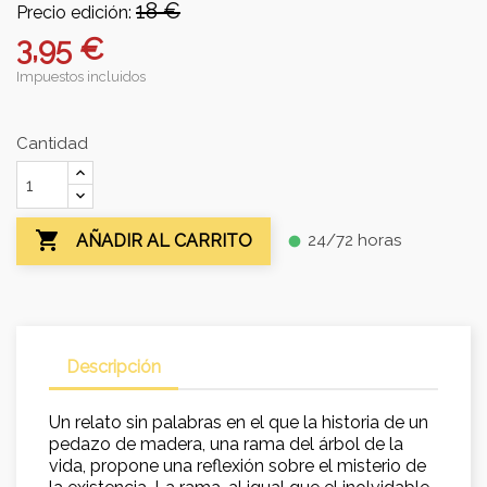
18 €
Precio edición:
3,95 €
Impuestos incluidos
Cantidad

24/72 horas
AÑADIR AL CARRITO
fiber_manual_record
Descripción
Un relato sin palabras en el que la historia de un
pedazo de madera, una rama del árbol de la
vida, propone una reflexión sobre el misterio de