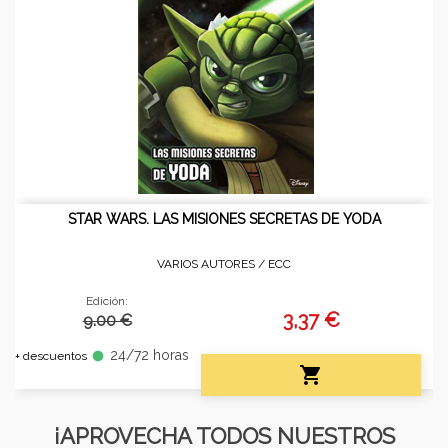
STAR WARS. LAS MISIONES SECRETAS DE YODA
VARIOS AUTORES /
ECC
Edición:
3,37 €
9.00 €
24/72 horas
fiber_manual_record
+ descuentos

¡APROVECHA TODOS NUESTROS