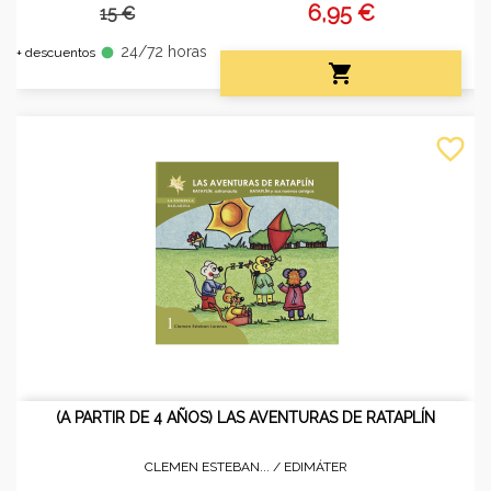
6,95 €
15 €
24/72 horas
fiber_manual_record
+ descuentos

favorite_border
(A PARTIR DE 4 AÑOS) LAS AVENTURAS DE RATAPLÍN
CLEMEN ESTEBAN... /
EDIMÁTER