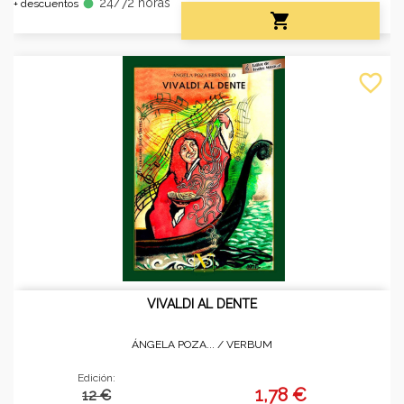
24/72 horas
fiber_manual_record
+ descuentos

favorite_border
VIVALDI AL DENTE
ÁNGELA POZA... /
VERBUM
Edición:
1,78 €
12 €