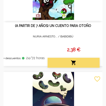
(A PARTIR DE 7 AÑOS) UN CUENTO PARA OTOÑO
NURIA ARNESTO... /
BABIDIBÚ
2,38 €
24/72 horas
fiber_manual_record
+ descuentos

favorite_border