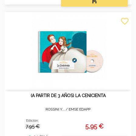

favorite_border
(A PARTIR DE 3 AÑOS) LA CENICIENTA
ROSSINI Y... /
EMSE EDAPP
Edición:
5,95 €
7.95 €