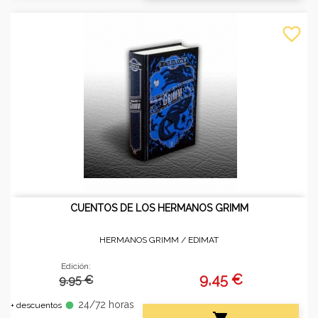
favorite_border
CUENTOS DE LOS HERMANOS GRIMM
HERMANOS GRIMM /
EDIMAT
Edición:
9,45 €
9.95 €
24/72 horas
fiber_manual_record
+ descuentos