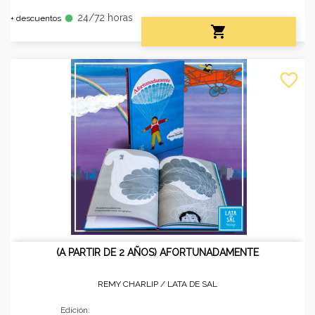
24/72 horas
fiber_manual_record
+ descuentos

favorite_border
(A PARTIR DE 2 AÑOS) AFORTUNADAMENTE
REMY CHARLIP /
LATA DE SAL
Edición: