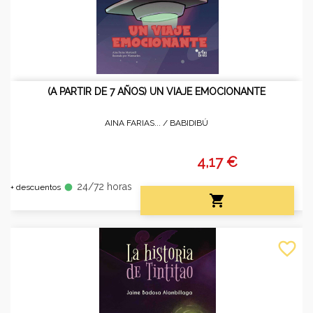
(A PARTIR DE 7 AÑOS) UN VIAJE EMOCIONANTE
AINA FARIAS... /
BABIDIBÚ
4,17 €
24/72 horas
fiber_manual_record
+ descuentos

favorite_border