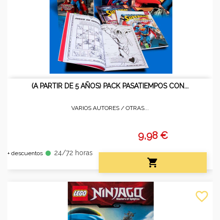
(A PARTIR DE 5 AÑOS) PACK PASATIEMPOS CON...
VARIOS AUTORES /
OTRAS...
9,98 €
24/72 horas
fiber_manual_record
+ descuentos

favorite_border