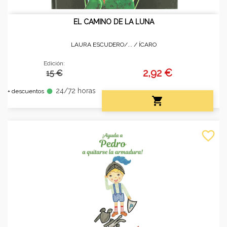
EL CAMINO DE LA LUNA
LAURA ESCUDERO/... /
ÍCARO
Edición:
2,92 €
15 €
24/72 horas
fiber_manual_record
+ descuentos

favorite_border