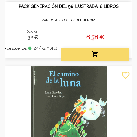
PACK GENERACIÓN DEL 98 ILUSTRADA. 8 LIBROS
VARIOS AUTORES /
OPENPROM
Edición:
6,38 €
32 €
24/72 horas
fiber_manual_record
+ descuentos

favorite_border