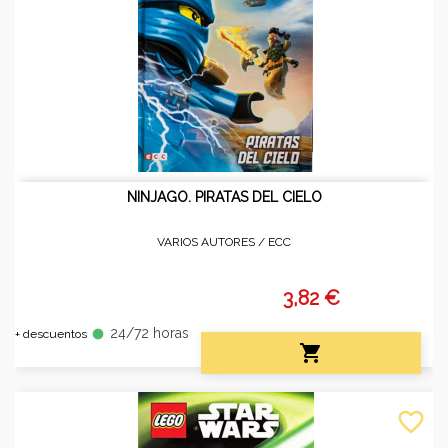
NINJAGO. PIRATAS DEL CIELO
VARIOS AUTORES /
ECC
3,82 €
24/72 horas
fiber_manual_record
+ descuentos

favorite_border