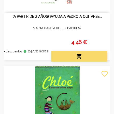
(A PARTIR DE 2 AÑOS) ¡AYUDA A PEDRO A QUITARSE...
MARTA GARCÍA DEL... /
BABIDIBÚ
4,46 €
24/72 horas
fiber_manual_record
+ descuentos

favorite_border