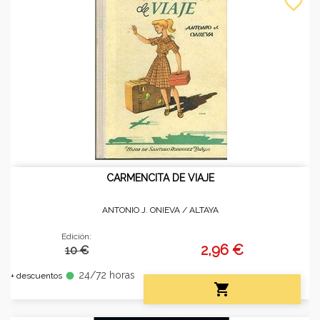
favorite_border
CARMENCITA DE VIAJE
ANTONIO J. ONIEVA /
ALTAYA
Edición:
2,96 €
10 €
24/72 horas
fiber_manual_record
+ descuentos
