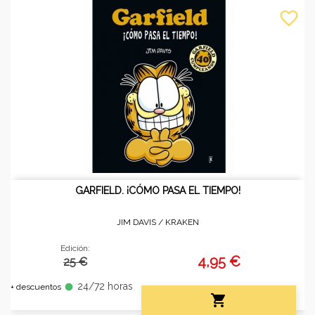
favorite_border
GARFIELD. ¡CÓMO PASA EL TIEMPO!
JIM DAVIS /
KRAKEN
Edición:
4,95 €
25 €
24/72 horas
fiber_manual_record
+ descuentos
