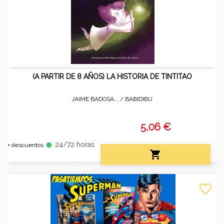
(A PARTIR DE 8 AÑOS) LA HISTORIA DE TINTITAO
JAIME BADOSA... /
BABIDIBÚ
5,06 €
24/72 horas
fiber_manual_record
+ descuentos

favorite_border