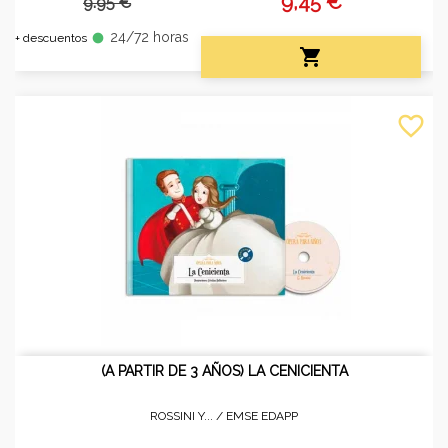
9,45 €
9.95 €
24/72 horas
fiber_manual_record
+ descuentos

favorite_border
(A PARTIR DE 3 AÑOS) LA CENICIENTA
ROSSINI Y... /
EMSE EDAPP