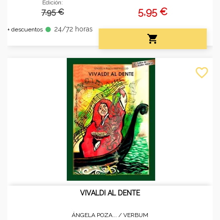
Edición:
5,95 €
7.95 €
24/72 horas
fiber_manual_record
+ descuentos

favorite_border
VIVALDI AL DENTE
ÁNGELA POZA... /
VERBUM