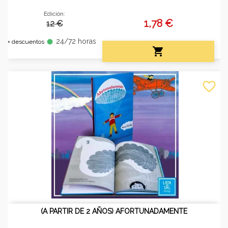
Edición:
1,78 €
12 €
24/72 horas
fiber_manual_record
+ descuentos

favorite_border
(A PARTIR DE 2 AÑOS) AFORTUNADAMENTE