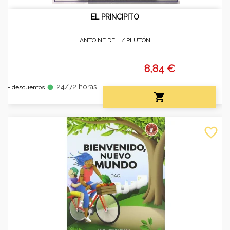
EL PRINCIPITO
ANTOINE DE... /
PLUTÓN
8,84 €
24/72 horas
fiber_manual_record
+ descuentos

favorite_border