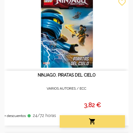
favorite_border
NINJAGO. PIRATAS DEL CIELO
VARIOS AUTORES /
ECC
3,82 €
24/72 horas
fiber_manual_record
+ descuentos
