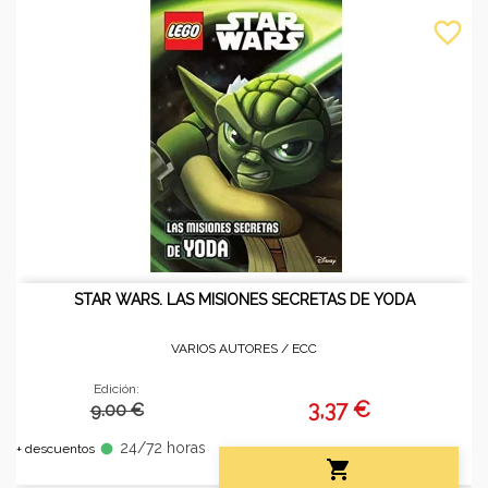
favorite_border
STAR WARS. LAS MISIONES SECRETAS DE YODA
VARIOS AUTORES /
ECC
Edición:
3,37 €
9.00 €
24/72 horas
fiber_manual_record
+ descuentos
