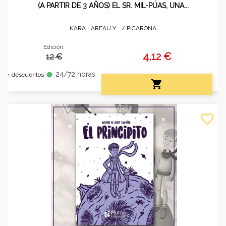
(A PARTIR DE 3 AÑOS) EL SR. MIL-PÚAS, UNA...
KARA LAREAU Y... /
PICARONA
Edición:
4,12 €
12 €
24/72 horas
fiber_manual_record
+ descuentos

favorite_border