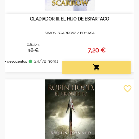
GLADIADOR III. EL HIJO DE ESPARTACO
SIMON SCARROW /
EDHASA
Edición:
7,20 €
16 €
24/72 horas
fiber_manual_record
+ descuentos

favorite_border