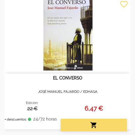
favorite_border
EL CONVERSO
JOSÉ MANUEL FAJARDO /
EDHASA
Edición:
6,47 €
22 €
24/72 horas
fiber_manual_record
+ descuentos
