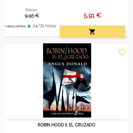
Edición:
5,91 €
9.95 €
24/72 horas
fiber_manual_record
+ descuentos

favorite_border
ROBIN HOOD II. EL CRUZADO