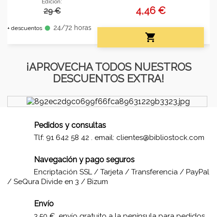
Edición:
4,46 €
29 €
24/72 horas
fiber_manual_record
+ descuentos

¡APROVECHA TODOS NUESTROS
DESCUENTOS EXTRA!
Pedidos y consultas
Tlf: 91 642 58 42 . email:
clientes@bibliostock.com
Navegación y pago seguros
Encriptación SSL / Tarjeta / Transferencia / PayPal
/ SeQura Divide en 3 / Bizum
Envío
3,50 €, envío gratuito a la península para pedidos