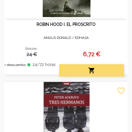
ROBIN HOOD I. EL PROSCRITO
ANGUS DONALD /
EDHASA
Edición:
6,72 €
24 €
24/72 horas
fiber_manual_record
+ descuentos

favorite_border