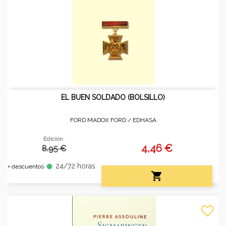
EL BUEN SOLDADO (BOLSILLO)
FORD MADOX FORD /
EDHASA
Edición:
4,46 €
8.95 €
24/72 horas
fiber_manual_record
+ descuentos

favorite_border