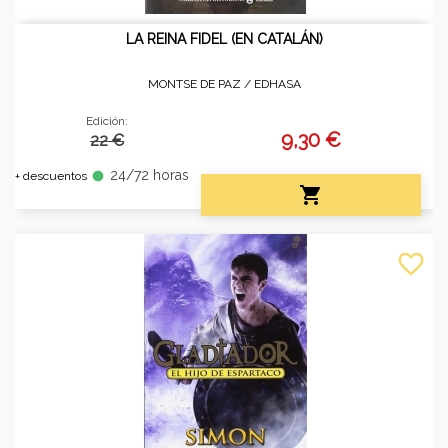
LA REINA FIDEL (EN CATALÁN)
MONTSE DE PAZ /
EDHASA
Edición:
9,30 €
22 €
24/72 horas
fiber_manual_record
+ descuentos

favorite_border