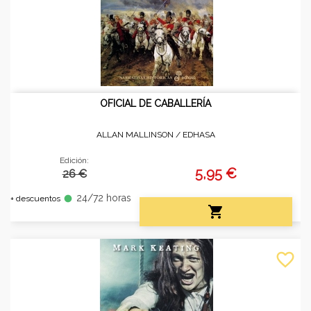
OFICIAL DE CABALLERÍA
ALLAN MALLINSON /
EDHASA
Edición:
5,95 €
26 €
24/72 horas
fiber_manual_record
+ descuentos

favorite_border