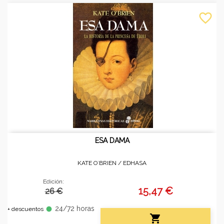
favorite_border
ESA DAMA
KATE O´BRIEN /
EDHASA
Edición:
15,47 €
26 €
24/72 horas
fiber_manual_record
+ descuentos
