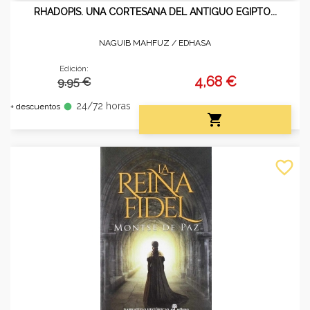
RHADOPIS. UNA CORTESANA DEL ANTIGUO EGIPTO...
NAGUIB MAHFUZ /
EDHASA
Edición:
4,68 €
9.95 €
24/72 horas
fiber_manual_record
+ descuentos

favorite_border