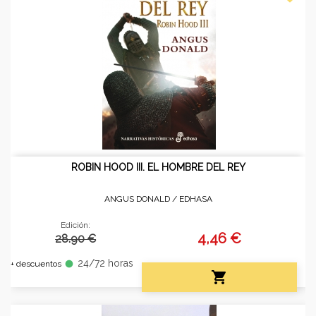
ROBIN HOOD III. EL HOMBRE DEL REY
ANGUS DONALD /
EDHASA
Edición:
4,46 €
28.90 €
24/72 horas
fiber_manual_record
+ descuentos
