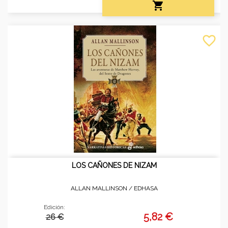

favorite_border
LOS CAÑONES DE NIZAM
ALLAN MALLINSON /
EDHASA
Edición:
5,82 €
26 €