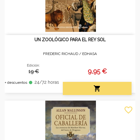
UN ZOOLÓGICO PARA EL REY SOL
FREDERIC RICHAUD /
EDHASA
Edición:
9,95 €
19 €
24/72 horas
fiber_manual_record
+ descuentos

favorite_border