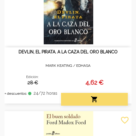
DEVLIN, EL PIRATA. A LA CAZA DEL ORO BLANCO
MARK KEATING /
EDHASA
Edición:
4,62 €
28 €
24/72 horas
fiber_manual_record
+ descuentos

favorite_border