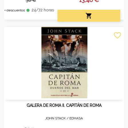
30 €
24/72 horas
fiber_manual_record
+ descuentos

favorite_border
GALERA DE ROMA II. CAPITÁN DE ROMA
JOHN STACK /
EDHASA