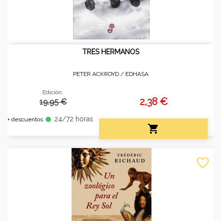
TRES HERMANOS
PETER ACKROYD /
EDHASA
Edición:
2,38 €
19.95 €
24/72 horas
fiber_manual_record
+ descuentos

favorite_border