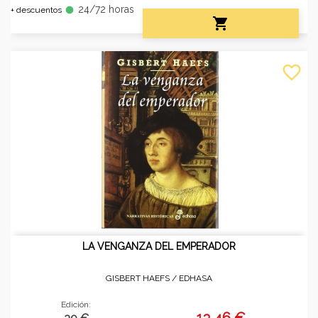
24/72 horas
fiber_manual_record
+ descuentos

favorite_border
LA VENGANZA DEL EMPERADOR
GISBERT HAEFS /
EDHASA
Edición:
13,46 €