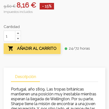
8,16 €
9,60 €
- 15%
Impuestos incluidos
Cantidad

24/72 horas
AÑADIR AL CARRITO
fiber_manual_record
Descripción
Portugal, año 1809. Las tropas británicas
mantienen una posición muy inestable mientras
esperan la llegada de Wellington. Por su parte,
Sharpe tiene la misión de encontrar a una joven
desaparecida. Y, por otro lado, el avance de las