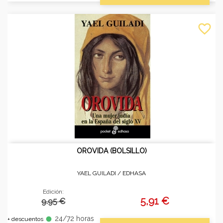
favorite_border
OROVIDA (BOLSILLO)
YAEL GUILADI /
EDHASA
Edición:
5,91 €
9.95 €
24/72 horas
fiber_manual_record
+ descuentos