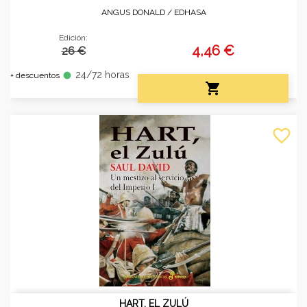
ANGUS DONALD /
EDHASA
Edición:
4,46 €
26 €
24/72 horas
fiber_manual_record
+ descuentos

favorite_border
HART, EL ZULÚ