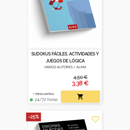
SUDOKUS FÁCILES. ACTIVIDADES Y
JUEGOS DE LÓGICA
VARIOS AUTORES /
ALMA
4,50 €
3,38 €
+ descuentos

24/72 horas
fiber_manual_record
-25%
favorite_border