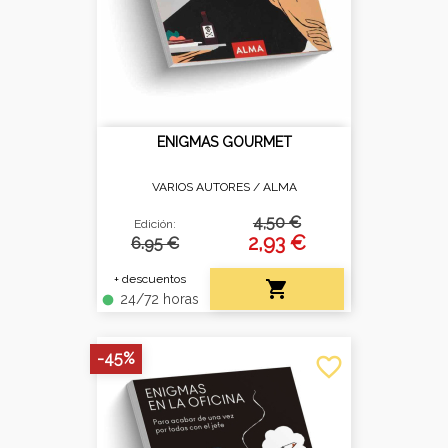
ENIGMAS GOURMET
VARIOS AUTORES /
ALMA
4,50 €
Edición:
2,93 €
6.95 €
+ descuentos

24/72 horas
fiber_manual_record
-45%
favorite_border