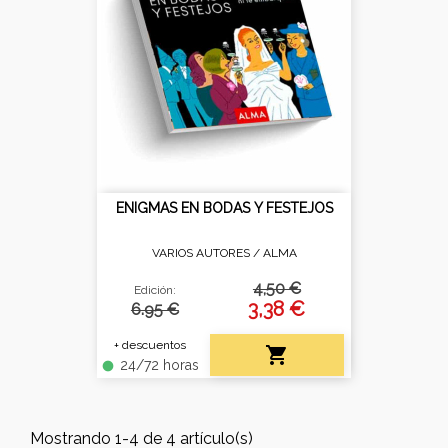
ENIGMAS EN BODAS Y FESTEJOS
VARIOS AUTORES /
ALMA
4,50 €
Edición:
3,38 €
6.95 €
+ descuentos

24/72 horas
fiber_manual_record
Mostrando 1-4 de 4 artículo(s)