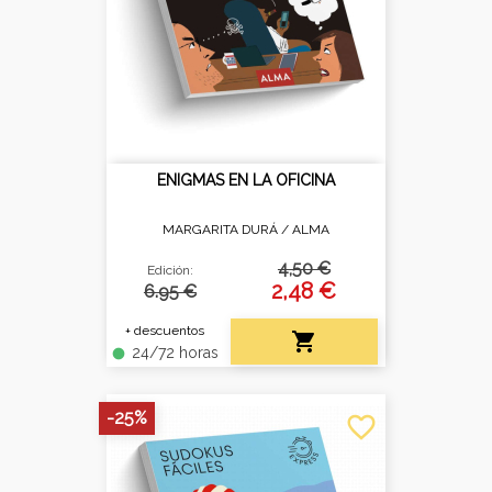
ENIGMAS EN LA OFICINA
MARGARITA DURÁ /
ALMA
4,50 €
Edición:
2,48 €
6.95 €
+ descuentos

24/72 horas
fiber_manual_record
-25%
favorite_border