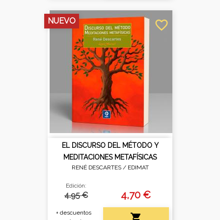
NUEVO
favorite_border
EL DISCURSO DEL MÉTODO Y
MEDITACIONES METAFÍSICAS
RENÉ DESCARTES /
EDIMAT
Edición:
4,70 €
4.95 €
+ descuentos
