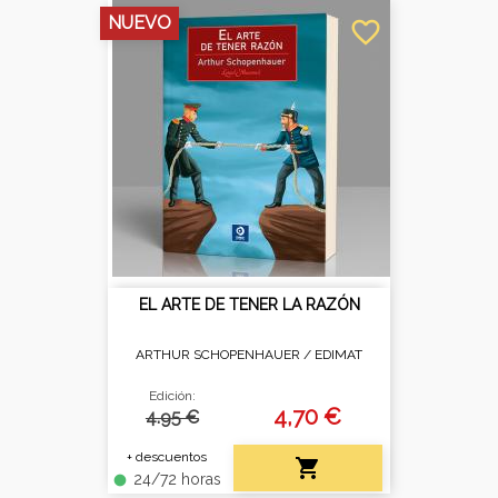
NUEVO
favorite_border
EL ARTE DE TENER LA RAZÓN
ARTHUR SCHOPENHAUER /
EDIMAT
Edición:
4,70 €
4.95 €
+ descuentos

24/72 horas
fiber_manual_record