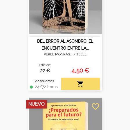
DEL ERROR AL ASOMBRO: EL
ENCUENTRO ENTRE LA...
PEREL MONRÁS... /
TEELL
Edición:
4,50 €
22 €
+ descuentos

24/72 horas
fiber_manual_record
NUEVO
favorite_border