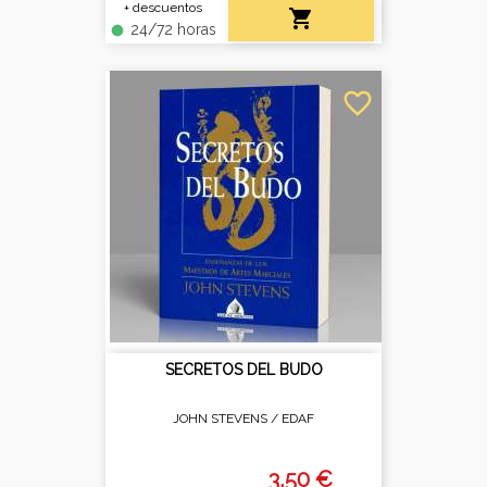
+ descuentos

24/72 horas
fiber_manual_record
favorite_border
SECRETOS DEL BUDO
JOHN STEVENS /
EDAF
3,50 €