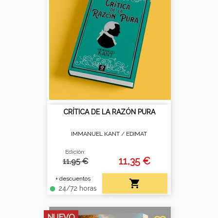
CRÍTICA DE LA RAZÓN PURA
IMMANUEL KANT /
EDIMAT
Edición:
11,35 €
11.95 €
+ descuentos

24/72 horas
fiber_manual_record
NUEVO