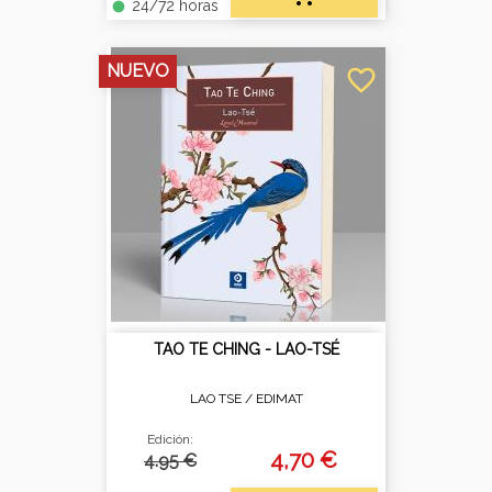
24/72 horas
fiber_manual_record
NUEVO
favorite_border
TAO TE CHING - LAO-TSÉ
LAO TSE /
EDIMAT
Edición:
4,70 €
4.95 €