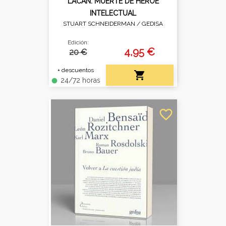
LACAN: MUERTE DE HÉROE
INTELECTUAL
STUART SCHNEIDERMAN /
GEDISA
Edición:
4,95 €
20 €
+ descuentos

24/72 horas
fiber_manual_record
favorite_border