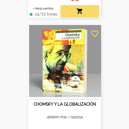
+ descuentos

24/72 horas
fiber_manual_record
favorite_border
CHOMSKY Y LA GLOBALIZACIÓN
JEREMY FOX /
GEDISA