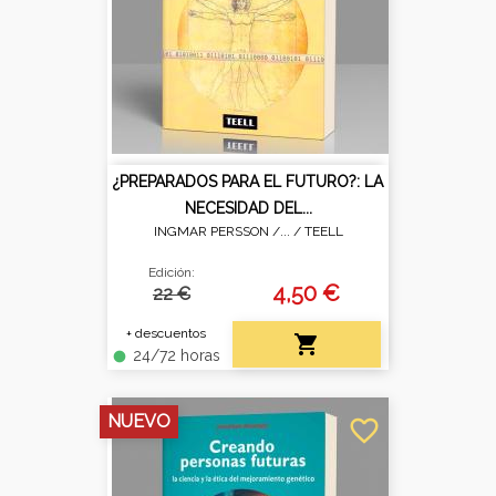
¿PREPARADOS PARA EL FUTURO?: LA
NECESIDAD DEL...
INGMAR PERSSON /... /
TEELL
Edición:
4,50 €
22 €
+ descuentos

24/72 horas
fiber_manual_record
NUEVO
favorite_border