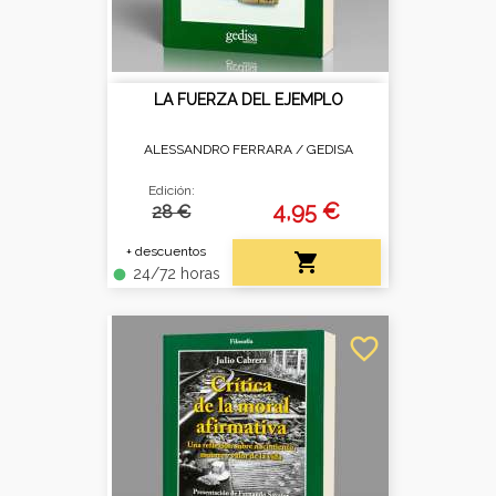
LA FUERZA DEL EJEMPLO
ALESSANDRO FERRARA /
GEDISA
Edición:
4,95 €
28 €
+ descuentos

24/72 horas
fiber_manual_record
favorite_border