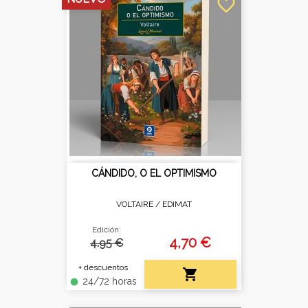
favorite_border
CÁNDIDO, O EL OPTIMISMO
VOLTAIRE /
EDIMAT
Edición:
4,70 €
4.95 €
+ descuentos

24/72 horas
fiber_manual_record