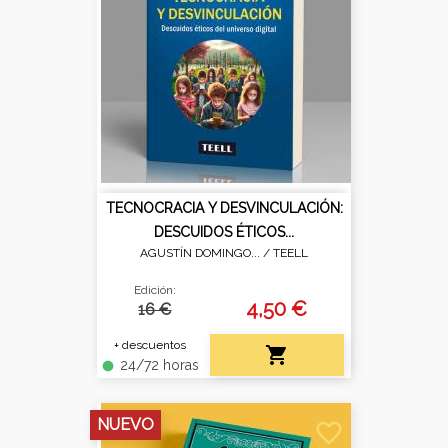
TECNOCRACIA Y DESVINCULACIÓN:
DESCUIDOS ÉTICOS...
AGUSTÍN DOMINGO... /
TEELL
Edición:
4,50 €
16 €
+ descuentos

24/72 horas
fiber_manual_record
NUEVO
favorite_border