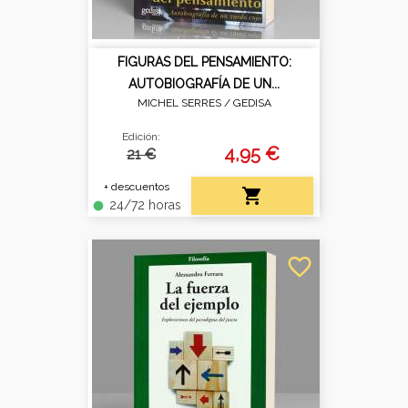
FIGURAS DEL PENSAMIENTO:
AUTOBIOGRAFÍA DE UN...
MICHEL SERRES /
GEDISA
Edición:
4,95 €
21 €
+ descuentos

24/72 horas
fiber_manual_record
favorite_border