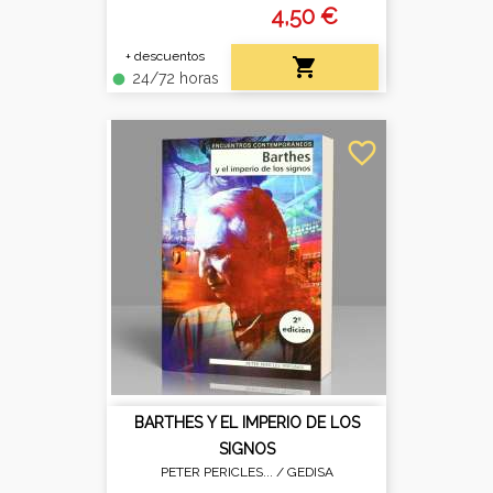
4,50 €
+ descuentos

24/72 horas
fiber_manual_record
favorite_border
BARTHES Y EL IMPERIO DE LOS
SIGNOS
PETER PERICLES... /
GEDISA