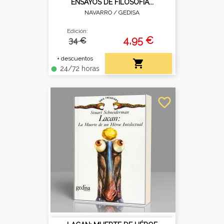
ENSAYOS DE FILOSOFÍA...
NAVARRO /
GEDISA
Edición:
4,95 €
34 €
+ descuentos

24/72 horas
fiber_manual_record
favorite_border