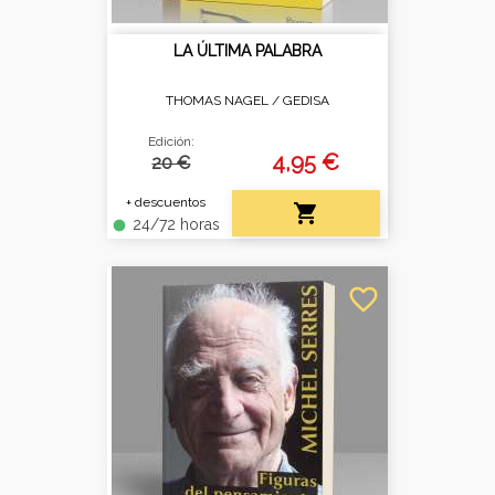
LA ÚLTIMA PALABRA
THOMAS NAGEL /
GEDISA
Edición:
4,95 €
20 €
+ descuentos

24/72 horas
fiber_manual_record
favorite_border