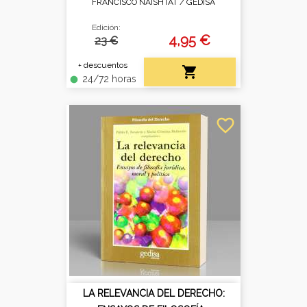
FRANCISCO NAISHTAT /
GEDISA
Edición:
4,95 €
23 €
+ descuentos

24/72 horas
fiber_manual_record
favorite_border
LA RELEVANCIA DEL DERECHO: