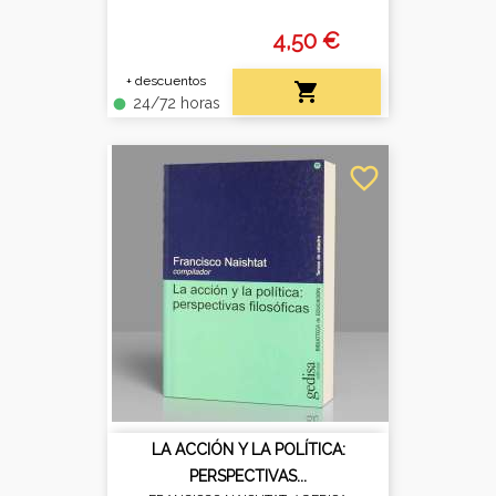
4,50 €
+ descuentos

24/72 horas
fiber_manual_record
favorite_border
LA ACCIÓN Y LA POLÍTICA:
PERSPECTIVAS...