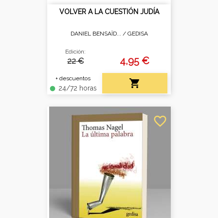
VOLVER A LA CUESTIÓN JUDÍA
DANIEL BENSAÏD... /
GEDISA
Edición:
4,95 €
22 €
+ descuentos

24/72 horas
fiber_manual_record
favorite_border