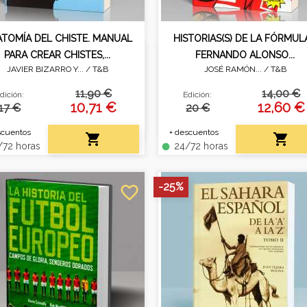
TOMÍA DEL CHISTE. MANUAL
HISTORIAS(S) DE LA FÓRMULA
PARA CREAR CHISTES,...
FERNANDO ALONSO...
JAVIER BIZARRO Y... /
T&B
JOSÉ RAMÓN... /
T&B
ayo sobre la estructura del
Análisis de la evolución hist
or y su función en el arte y
y técnica de la Fórmula 1, 
11,90 €
14,00 €
dición:
Edición:
la comunicación.
protagonistas y anécdota
10,71 €
12,60 €
17 €
20 €
scuentos
+ descuentos


72 horas
24/72 horas
fiber_manual_record
-25%
favorite_border