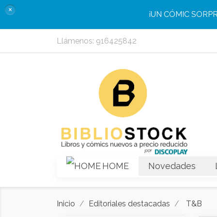
×
¡UN CÓMIC SORP
Llámenos:
916425842
HOME
Novedades
Inicio
Editoriales destacadas
T&B