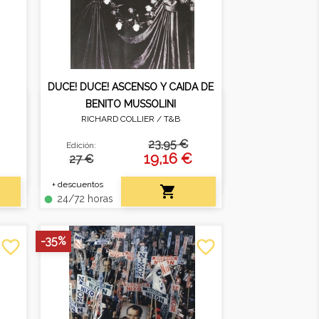
DUCE! DUCE! ASCENSO Y CAIDA DE
BENITO MUSSOLINI
RICHARD COLLIER /
T&B
 sus
Biografía de Benito Mussolini.
,
23,95 €
Edición:
.
19,16 €
27 €
+ descuentos

24/72 horas
fiber_manual_record
-35%
favorite_border
favorite_border