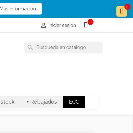
x
x
0
Más información
0

Iniciar sesión
search
stock
+ Rebajados
ECC