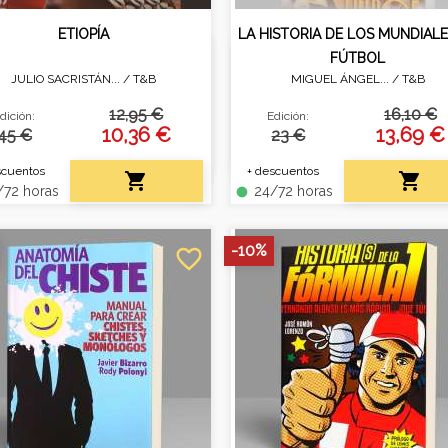
ETIOPÍA
LA HISTORIA DE LOS MUNDIALE
FÚTBOL
JULIO SACRISTÁN... /
T&B
MIGUEL ÁNGEL... /
T&B
aje mágico por una nación
Recorrido histórico por to
orada que cautiva el alma y
las Copas del Mundo, co
12,95 €
16,10 €
dición:
Edición:
iene el pulso del mundo al
curiosidades y análisis de 
10,36 €
13,69 €
45 €
23 €
verla.
torneo.
scuentos
+ descuentos


72 horas
24/72 horas
fiber_manual_record
-10%
favorite_border