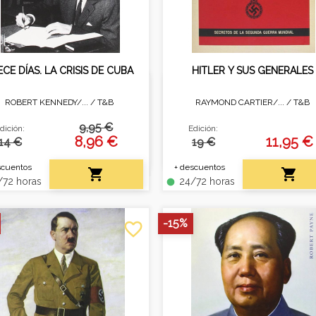
CE DÍAS. LA CRISIS DE CUBA
HITLER Y SUS GENERALES
ROBERT KENNEDY/... /
T&B
RAYMOND CARTIER/... /
T&B
odo breve, pero que pareció
Secretos de la segunda gu
una eternidad.
mundial.
9,95 €
dición:
Edición:
8,96 €
11,95 €
14 €
19 €
scuentos
+ descuentos


72 horas
24/72 horas
fiber_manual_record
-15%
favorite_border