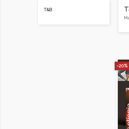
T
T&B
Ma
-20%