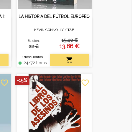
 I:
LA HISTORIA DEL FÚTBOL EUROPEO
KEVIN CONNOLLY /
T&B
órica
Edición actualizada con nuevas
con
competiciones y estadísticas
15,40 €
Edición:
s.
recientes.
13,86 €
22 €
+ descuentos

24/72 horas
fiber_manual_record
-15%
favorite_border
favorite_border