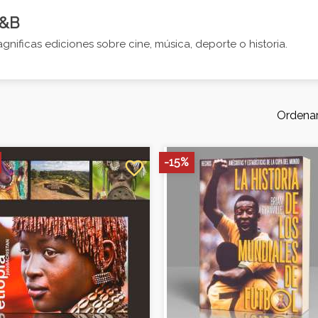
&B
gnificas ediciones sobre cine, música, deporte o historia.
Ordenar
-15%
favorite_border