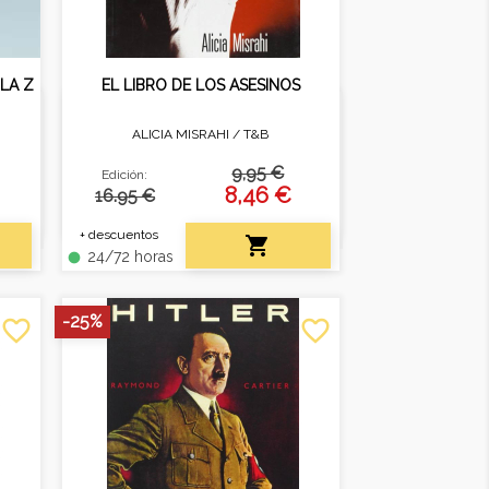
 LA Z
EL LIBRO DE LOS ASESINOS
ALICIA MISRAHI /
T&B
ura
En España puede haber
ción
actualmente entre uno y tres
9,95 €
Edición:
asesinos en serie activos.
8,46 €
16.95 €
+ descuentos

24/72 horas
fiber_manual_record
-25%
favorite_border
favorite_border