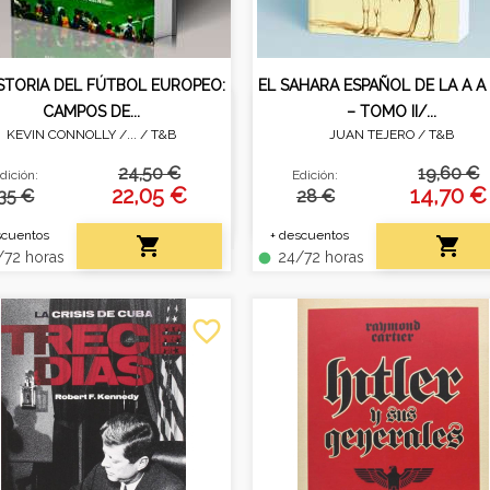
ISTORIA DEL FÚTBOL EUROPEO:
EL SAHARA ESPAÑOL DE LA A A
CAMPOS DE...
– TOMO II/...
KEVIN CONNOLLY /... /
T&B
JUAN TEJERO /
T&B
ecorrido por los grandes
Revisión del idioma y cult
rneos y equipos europeos
saharaui durante la coloniza
24,50 €
19,60 €
dición:
Edición:
desde 1950 hasta hoy.
española.
22,05 €
14,70 €
35 €
28 €
scuentos
+ descuentos


72 horas
24/72 horas
fiber_manual_record
favorite_border