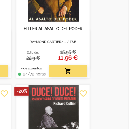
HITLER AL ASALTO DEL PODER
RAYMOND CARTIER/... /
T&B
erra
El libro permite comprender
mejor a Hitler y el nazismo.
15,95 €
Edición:
11,96 €
22.9 €
+ descuentos

24/72 horas
fiber_manual_record
-20%
favorite_border
favorite_border