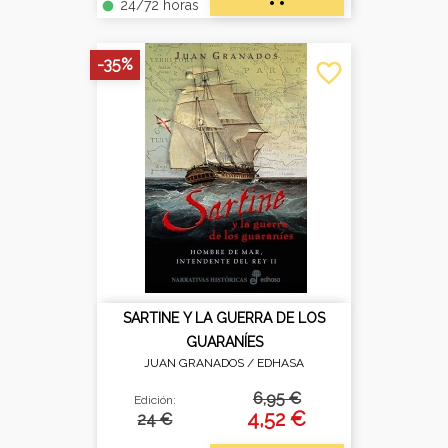
24/72 horas
fiber_manual_record
-35%
favorite_border
SARTINE Y LA GUERRA DE LOS
GUARANÍES
JUAN GRANADOS /
EDHASA
6,95 €
Edición:
4,52 €
24 €