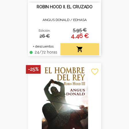
ROBIN HOOD II. EL CRUZADO
ANGUS DONALD /
EDHASA
5,95 €
Edición:
4,46 €
26 €
+ descuentos

24/72 horas
fiber_manual_record
-25%
favorite_border