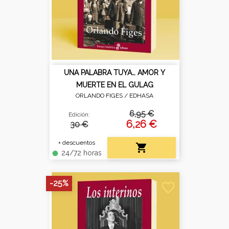
UNA PALABRA TUYA… AMOR Y
MUERTE EN EL GULAG
ORLANDO FIGES /
EDHASA
6,95 €
Edición:
6,26 €
30 €
+ descuentos

24/72 horas
fiber_manual_record
-25%
favorite_border