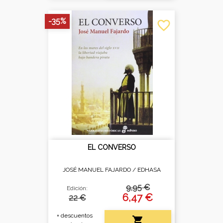
-35%
favorite_border
EL CONVERSO
JOSÉ MANUEL FAJARDO /
EDHASA
9,95 €
Edición:
6,47 €
22 €
+ descuentos
