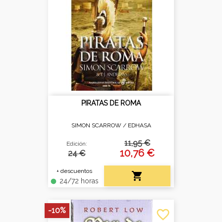
PIRATAS DE ROMA
SIMON SCARROW /
EDHASA
11,95 €
Edición:
10,76 €
24 €
+ descuentos

24/72 horas
fiber_manual_record
-10%
favorite_border