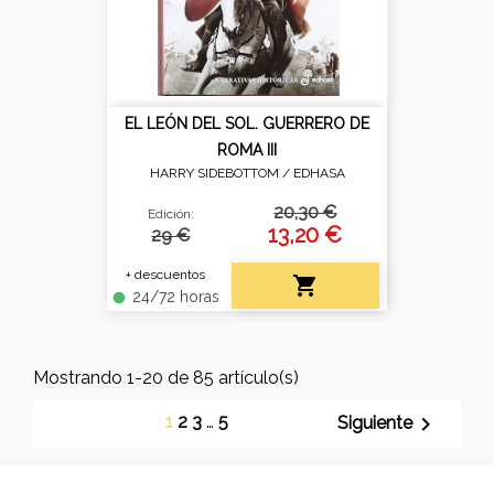
EL LEÓN DEL SOL. GUERRERO DE
ROMA III
HARRY SIDEBOTTOM /
EDHASA
20,30 €
Edición:
13,20 €
29 €
+ descuentos

24/72 horas
fiber_manual_record
Mostrando 1-20 de 85 artículo(s)
1
2
3
…
5

Siguiente