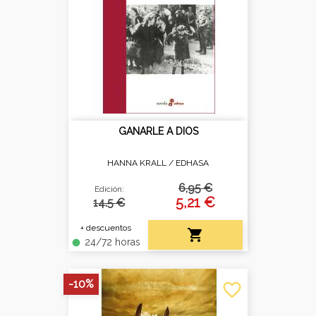
GANARLE A DIOS
HANNA KRALL /
EDHASA
6,95 €
Edición:
5,21 €
14.5 €
+ descuentos

24/72 horas
fiber_manual_record
-10%
favorite_border