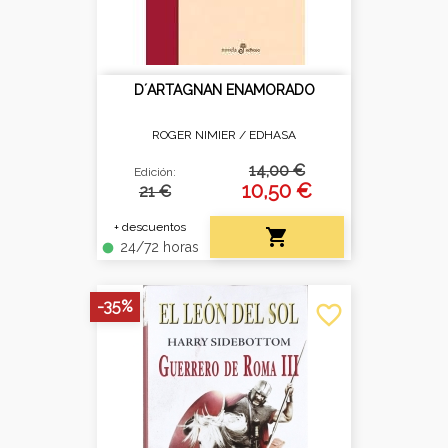
D´ARTAGNAN ENAMORADO
ROGER NIMIER /
EDHASA
14,00 €
Edición:
10,50 €
21 €
+ descuentos

24/72 horas
fiber_manual_record
-35%
favorite_border