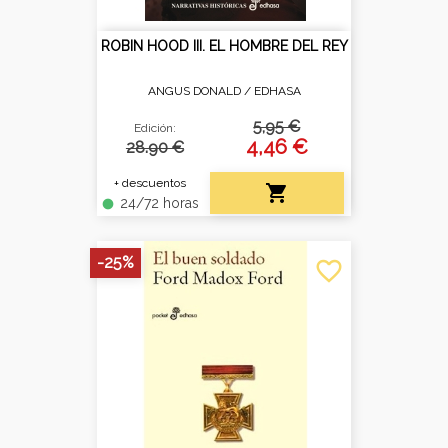
ROBIN HOOD III. EL HOMBRE DEL REY
ANGUS DONALD /
EDHASA
5,95 €
Edición:
4,46 €
28.90 €
+ descuentos

24/72 horas
fiber_manual_record
-25%
favorite_border