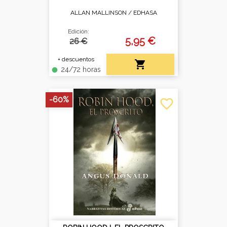
ALLAN MALLINSON /
EDHASA
Edición:
5,95 €
26 €
+ descuentos

24/72 horas
fiber_manual_record
-60%
favorite_border