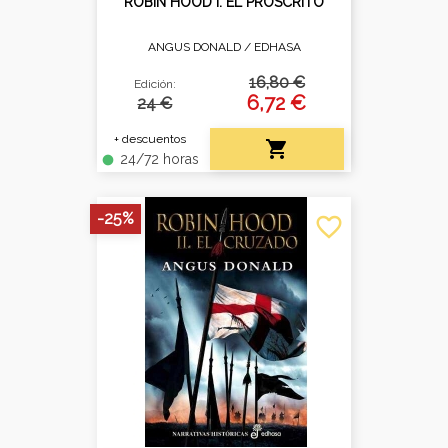
ROBIN HOOD I. EL PROSCRITO
ANGUS DONALD /
EDHASA
16,80 €
Edición:
6,72 €
24 €
+ descuentos

24/72 horas
fiber_manual_record
-25%
favorite_border