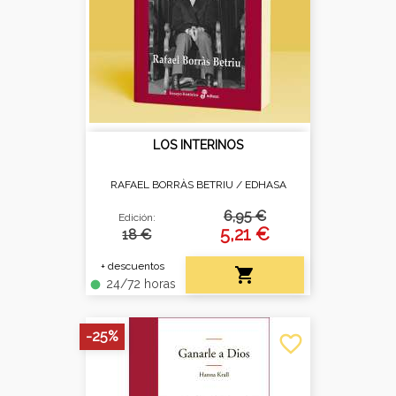
LOS INTERINOS
RAFAEL BORRÀS BETRIU /
EDHASA
6,95 €
Edición:
5,21 €
18 €
+ descuentos

24/72 horas
fiber_manual_record
-25%
favorite_border