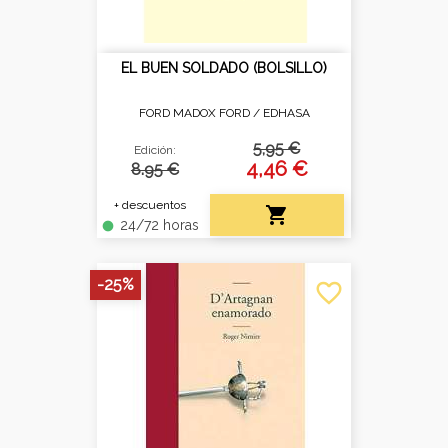
EL BUEN SOLDADO (BOLSILLO)
FORD MADOX FORD /
EDHASA
5,95 €
Edición:
4,46 €
8.95 €
+ descuentos

24/72 horas
fiber_manual_record
-25%
favorite_border