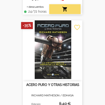
+ descuentos

24/72 horas
fiber_manual_record
-35%
favorite_border
ACERO PURO Y OTRAS HISTORIAS
RICHARD MATHESON /
EDHASA
8,40 €
Edición: