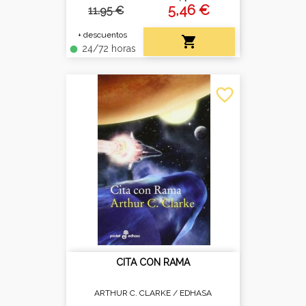
5,46 €
11.95 €
+ descuentos

24/72 horas
fiber_manual_record
favorite_border
CITA CON RAMA
ARTHUR C. CLARKE /
EDHASA