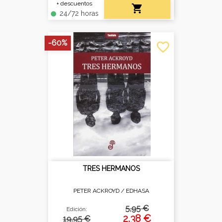
+ descuentos

24/72 horas
fiber_manual_record
-60%
favorite_border
TRES HERMANOS
PETER ACKROYD /
EDHASA
5,95 €
Edición:
2,38 €
19.95 €