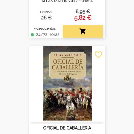
ALLAN MALLINSON /
EDHASA
8,95 €
Edición:
5,82 €
26 €
+ descuentos

24/72 horas
fiber_manual_record
favorite_border
OFICIAL DE CABALLERÍA