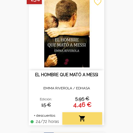
favorite_border
EL HOMBRE QUE MATÓ A MESSI
EMMA RIVEROLA /
EDHASA
5,95 €
Edición:
4,46 €
15 €
+ descuentos

24/72 horas
fiber_manual_record