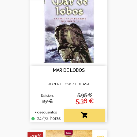
MAR DE LOBOS
ROBERT LOW /
EDHASA
5,95 €
Edición:
5,36 €
27 €
+ descuentos

24/72 horas
fiber_manual_record
-25%