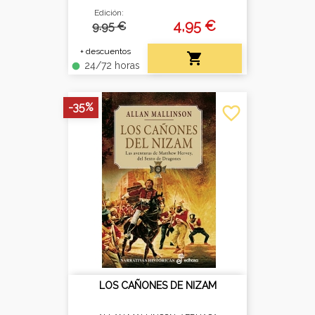
Edición:
4,95 €
9.95 €
+ descuentos

24/72 horas
fiber_manual_record
-35%
favorite_border
LOS CAÑONES DE NIZAM