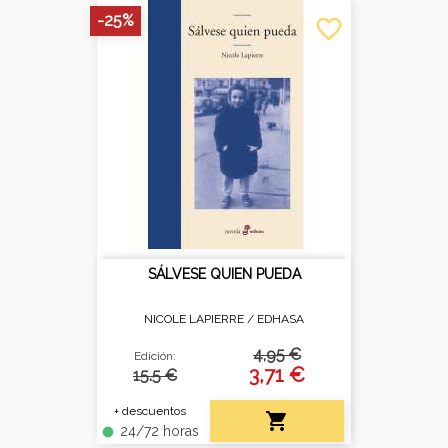
-25%
favorite_border
SÁLVESE QUIEN PUEDA
NICOLE LAPIERRE /
EDHASA
4,95 €
Edición:
3,71 €
15.5 €
+ descuentos

24/72 horas
fiber_manual_record