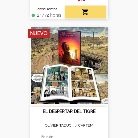
+ descuentos

24/72 horas
fiber_manual_record
NUEVO
favorite_border
EL DESPERTAR DEL TIGRE
OLIVIER TADUC... /
CARTEM
Edición: