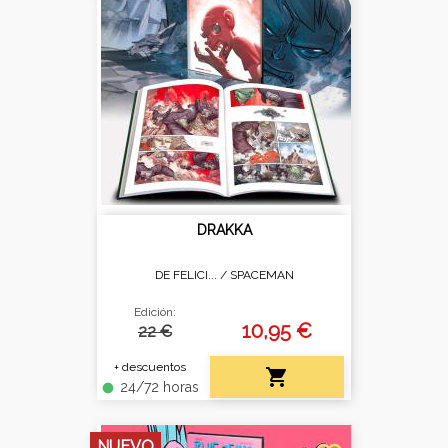
DRAKKA
DE FELICI... /
SPACEMAN
Edición:
10,95 €
22 €
+ descuentos

24/72 horas
fiber_manual_record
NUEVO