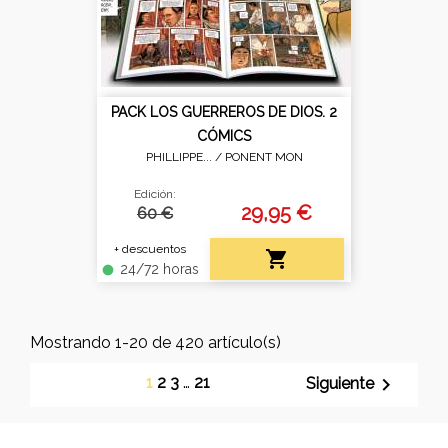
PACK LOS GUERREROS DE DIOS. 2
CÓMICS
PHILLIPPE... /
PONENT MON
Edición:
29,95 €
60 €
+ descuentos

24/72 horas
fiber_manual_record
Mostrando 1-20 de 420 artículo(s)
1
2
3
…
21

Siguiente