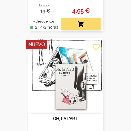
Edición:
4,95 €
19 €
+ descuentos

24/72 horas
fiber_manual_record
NUEVO
favorite_border
OH, LA L’ART!