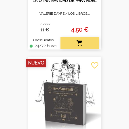
LA OTRA NAVIDAD DE PAPÁ NOEL
VALÉRIE DAYRE /
LOS LIBROS...
Edición:
4,50 €
11 €
+ descuentos

24/72 horas
fiber_manual_record
NUEVO
favorite_border