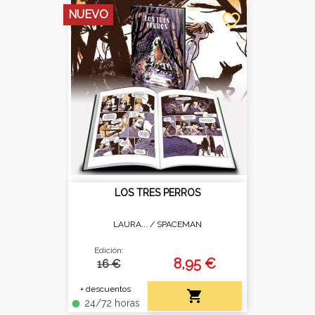
NUEVO
favorite_border
LOS TRES PERROS
LAURA... /
SPACEMAN
Edición:
8,95 €
16 €
+ descuentos

24/72 horas
fiber_manual_record