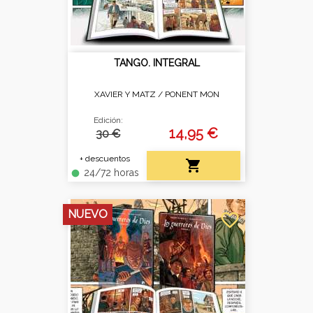
TANGO. INTEGRAL
XAVIER Y MATZ /
PONENT MON
Edición:
14,95 €
30 €
+ descuentos

24/72 horas
fiber_manual_record
NUEVO
favorite_border