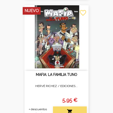
NUEVO
favorite_border
MAFIA: LA FAMILIA TUNO
HERVÉ RICHEZ /
EDICIONES...
5,95 €
+ descuentos
