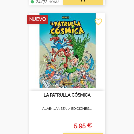
24/72 horas
fiber_manual_record
NUEVO
favorite_border
LA PATRULLA CÓSMICA
ALAIN JANSEN /
EDICIONES...
5,95 €