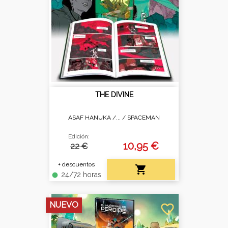
THE DIVINE
ASAF HANUKA /... /
SPACEMAN
Edición:
10,95 €
22 €
+ descuentos

24/72 horas
fiber_manual_record
NUEVO
favorite_border