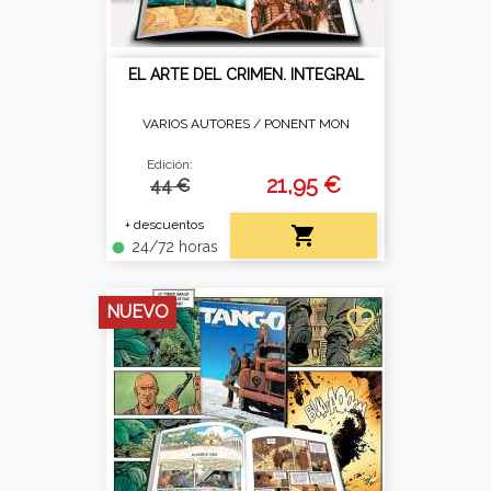
EL ARTE DEL CRIMEN. INTEGRAL
VARIOS AUTORES /
PONENT MON
Edición:
21,95 €
44 €
+ descuentos

24/72 horas
fiber_manual_record
NUEVO
favorite_border