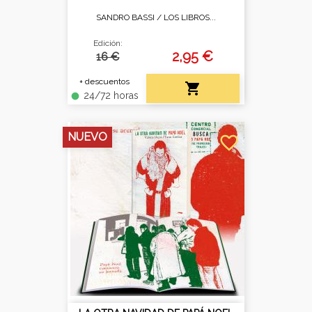
SANDRO BASSI /
LOS LIBROS...
Edición:
2,95 €
16 €
+ descuentos

24/72 horas
fiber_manual_record
NUEVO
favorite_border