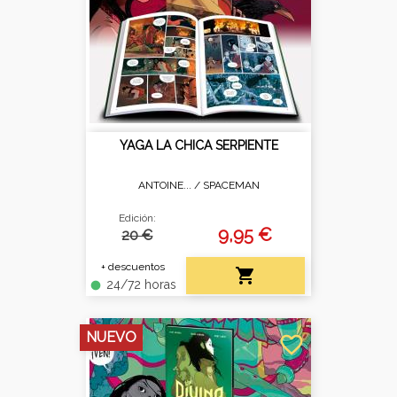
YAGA LA CHICA SERPIENTE
ANTOINE... /
SPACEMAN
Edición:
9,95 €
20 €
+ descuentos

24/72 horas
fiber_manual_record
NUEVO
favorite_border