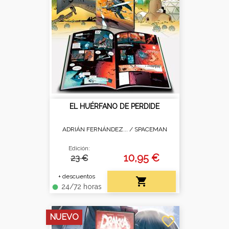
EL HUÉRFANO DE PERDIDE
ADRIÁN FERNÁNDEZ... /
SPACEMAN
Edición:
10,95 €
23 €
+ descuentos

24/72 horas
fiber_manual_record
NUEVO
favorite_border