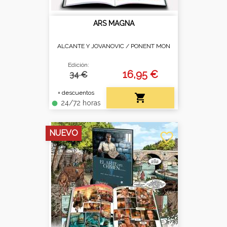
ARS MAGNA
ALCANTE Y JOVANOVIC /
PONENT MON
Edición:
16,95 €
34 €
+ descuentos

24/72 horas
fiber_manual_record
NUEVO
favorite_border