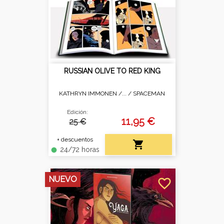
RUSSIAN OLIVE TO RED KING
KATHRYN IMMONEN /... /
SPACEMAN
Edición:
11,95 €
25 €
+ descuentos

24/72 horas
fiber_manual_record
NUEVO
favorite_border