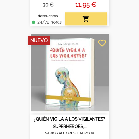
11,95 €
30 €
+ descuentos

24/72 horas
fiber_manual_record
NUEVO
favorite_border
¿QUIÉN VIGILA A LOS VIGILANTES?
SUPERHÉROES,...
VARIOS AUTORES /
ADVOOK