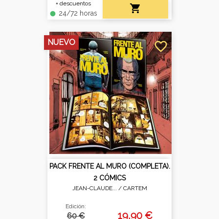
+ descuentos

24/72 horas
fiber_manual_record
NUEVO
favorite_border
PACK FRENTE AL MURO (COMPLETA).
2 CÓMICS
JEAN-CLAUDE... /
CARTEM
Edición:
19,90 €
60 €