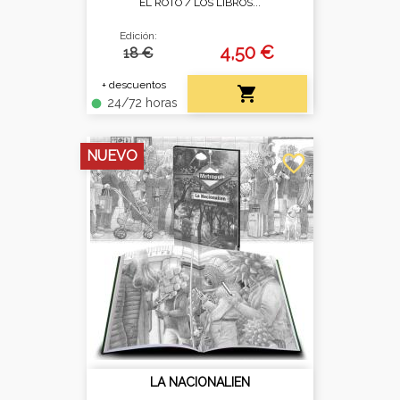
EL ROTO /
LOS LIBROS...
Edición:
4,50 €
18 €
+ descuentos

24/72 horas
fiber_manual_record
NUEVO
favorite_border
LA NACIONALIEN