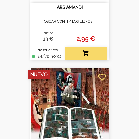
ARS AMANDI
OSCAR CONTI /
LOS LIBROS...
Edición:
2,95 €
13 €
+ descuentos

24/72 horas
fiber_manual_record
NUEVO
favorite_border