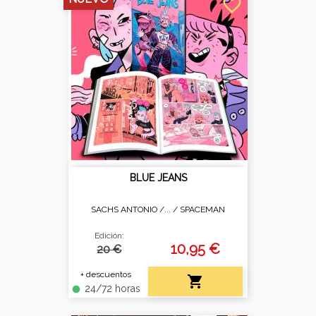
favorite_border
BLUE JEANS
SACHS ANTONIO /... /
SPACEMAN
Edición:
10,95 €
20 €
+ descuentos

24/72 horas
fiber_manual_record