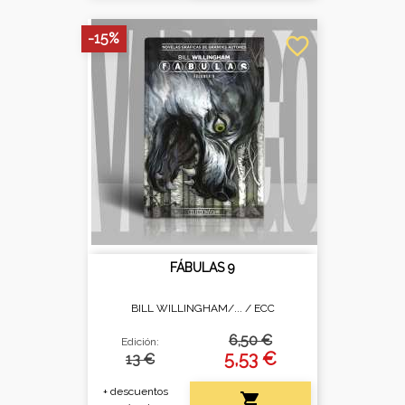
-15%
favorite_border
FÁBULAS 9
BILL WILLINGHAM/... /
ECC
6,50 €
Edición:
5,53 €
13 €
+ descuentos
