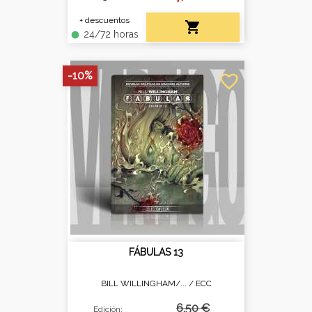
+ descuentos

24/72 horas
fiber_manual_record
-10%
favorite_border
FÁBULAS 13
BILL WILLINGHAM/... /
ECC
6,50 €
Edición: