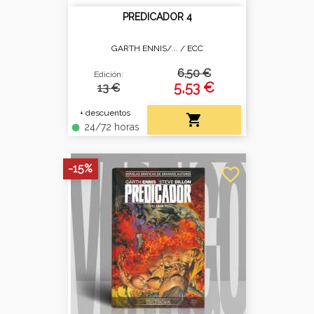
PREDICADOR 4
GARTH ENNIS/... /
ECC
6,50 €
Edición:
5,53 €
13 €
+ descuentos

24/72 horas
fiber_manual_record
-15%
favorite_border