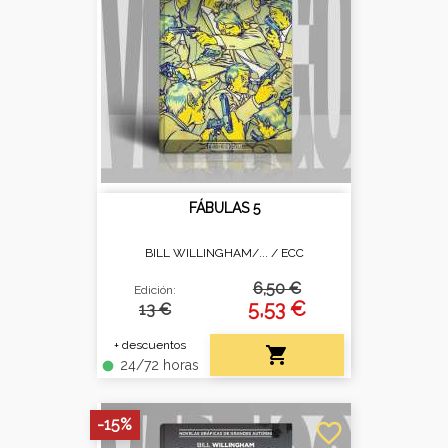
FÁBULAS 5
BILL WILLINGHAM/... /
ECC
6,50 €
Edición:
5,53 €
13 €
+ descuentos

24/72 horas
fiber_manual_record
-15%
favorite_border