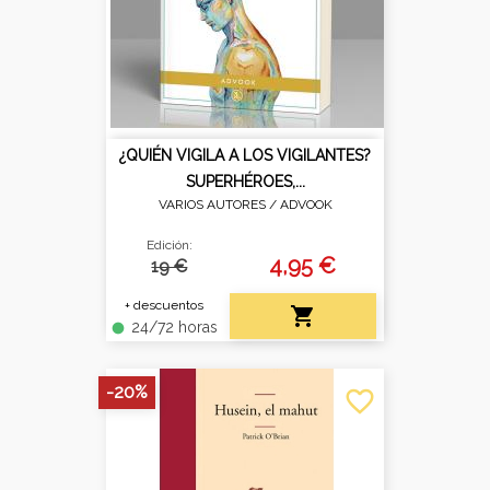
¿QUIÉN VIGILA A LOS VIGILANTES?
SUPERHÉROES,...
VARIOS AUTORES /
ADVOOK
Edición:
4,95 €
19 €
+ descuentos

24/72 horas
fiber_manual_record
-20%
favorite_border