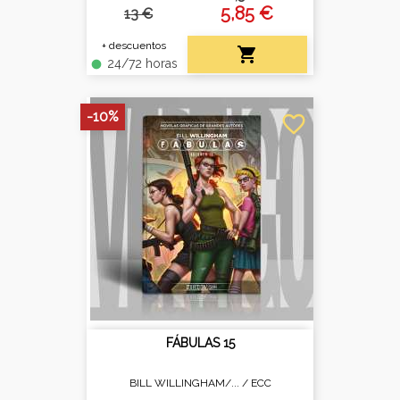
5,85 €
13 €
+ descuentos

24/72 horas
fiber_manual_record
-10%
favorite_border
FÁBULAS 15
BILL WILLINGHAM/... /
ECC