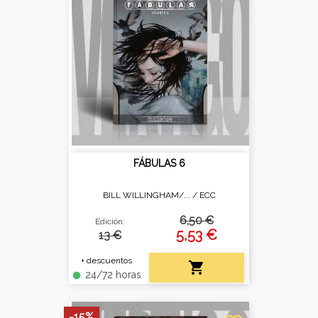
FÁBULAS 6
BILL WILLINGHAM/... /
ECC
6,50 €
Edición:
5,53 €
13 €
+ descuentos

24/72 horas
fiber_manual_record
-15%