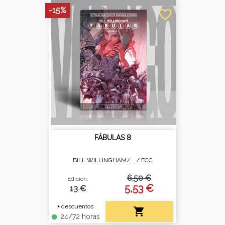
-15%
favorite_border
FÁBULAS 8
BILL WILLINGHAM/... /
ECC
6,50 €
Edición:
5,53 €
13 €
+ descuentos

24/72 horas
fiber_manual_record