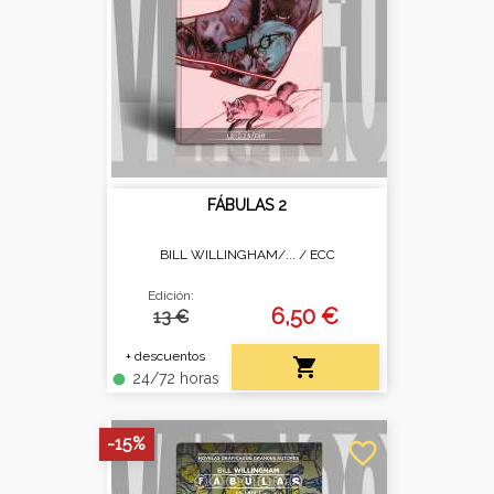
FÁBULAS 2
BILL WILLINGHAM/... /
ECC
Edición:
6,50 €
13 €
+ descuentos

24/72 horas
fiber_manual_record
-15%
favorite_border