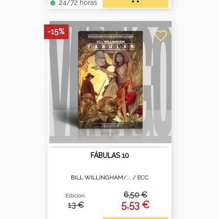
24/72 horas
fiber_manual_record
-15%
favorite_border
FÁBULAS 10
BILL WILLINGHAM/... /
ECC
6,50 €
Edición:
5,53 €
13 €