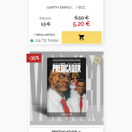
GARTH ENNIS/... /
ECC
6,50 €
Edición:
5,20 €
13 €
+ descuentos

24/72 horas
fiber_manual_record
-35%
favorite_border