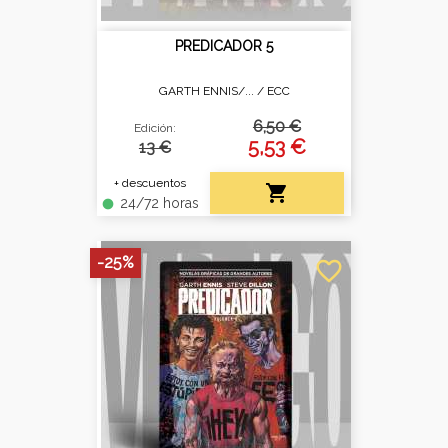
PREDICADOR 5
GARTH ENNIS/... /
ECC
6,50 €
Edición:
5,53 €
13 €
+ descuentos

24/72 horas
fiber_manual_record
-25%
favorite_border