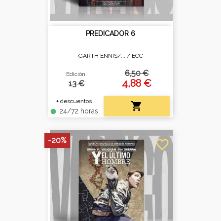
PREDICADOR 6
GARTH ENNIS/... /
ECC
6,50 €
Edición:
4,88 €
13 €
+ descuentos

24/72 horas
fiber_manual_record
-20%
favorite_border