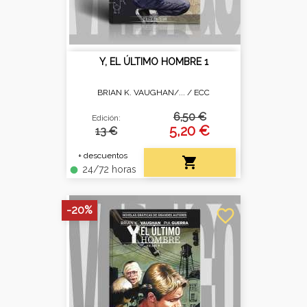
Y, EL ÚLTIMO HOMBRE 1
BRIAN K. VAUGHAN/... /
ECC
6,50 €
Edición:
5,20 €
13 €
+ descuentos

24/72 horas
fiber_manual_record
-20%
favorite_border