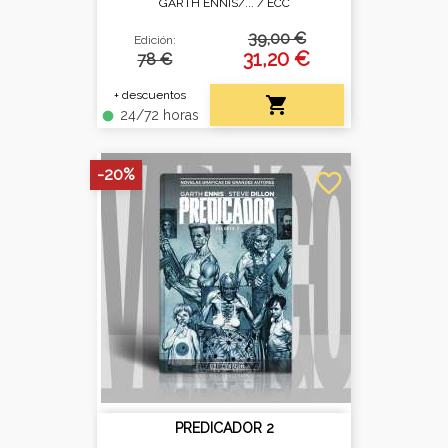
GARTH ENNIS/... /
ECC
39,00 €
Edición:
31,20 €
78 €
+ descuentos

24/72 horas
fiber_manual_record
-20%
favorite_border
PREDICADOR 2