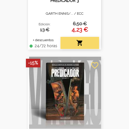
PREDICADOR 3
GARTH ENNIS/... /
ECC
6,50 €
Edición:
4,23 €
13 €
+ descuentos

24/72 horas
fiber_manual_record
-15%
favorite_border