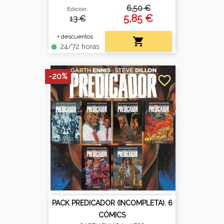
6,50 €
Edición:
5,85 €
13 €
+ descuentos

24/72 horas
fiber_manual_record
-20%
favorite_border
PACK PREDICADOR (INCOMPLETA). 6
CÓMICS