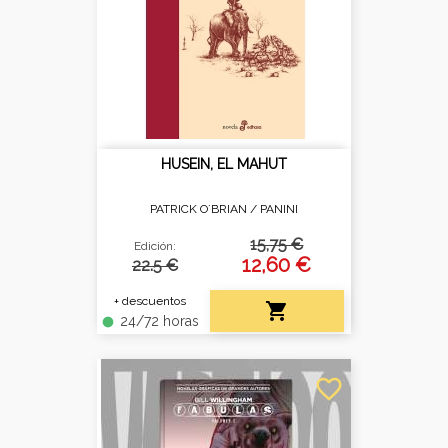
HUSEIN, EL MAHUT
PATRICK O´BRIAN /
PANINI
15,75 €
Edición:
12,60 €
22.5 €
+ descuentos

24/72 horas
fiber_manual_record
favorite_border