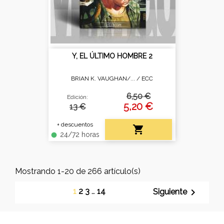
Y, EL ÚLTIMO HOMBRE 2
BRIAN K. VAUGHAN/... /
ECC
6,50 €
Edición:
5,20 €
13 €
+ descuentos

24/72 horas
fiber_manual_record
Mostrando 1-20 de 266 artículo(s)
1
2
3
…
14

Siguiente