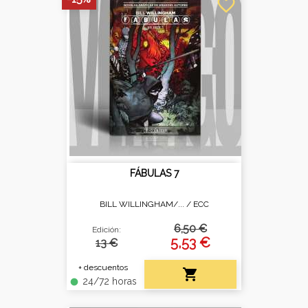
favorite_border
FÁBULAS 7
BILL WILLINGHAM/... /
ECC
6,50 €
Edición:
5,53 €
13 €
+ descuentos

24/72 horas
fiber_manual_record