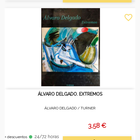
favorite_border
ÁLVARO DELGADO. EXTREMOS
ÁLVARO DELGADO /
TURNER
3,58 €
24/72 horas
fiber_manual_record
+ descuentos