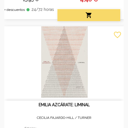
24/72 horas
fiber_manual_record
+ descuentos

favorite_border
EMILIA AZCÁRATE: LIMINAL
CECILIA FAJARDO-HILL /
TURNER