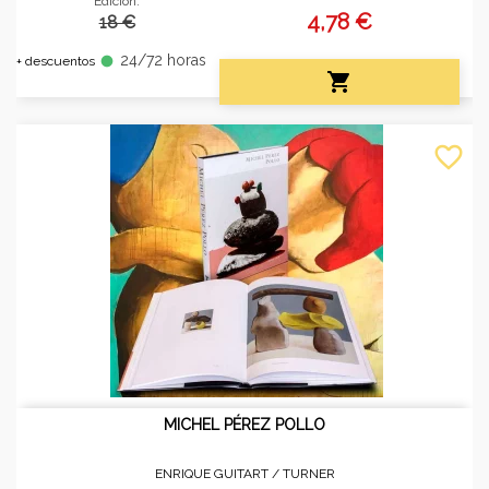
Edición:
4,78 €
18 €
24/72 horas
fiber_manual_record
+ descuentos

favorite_border
MICHEL PÉREZ POLLO
ENRIQUE GUITART /
TURNER