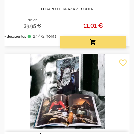
EDUARDO TERRAZA /
TURNER
Edición:
11,01 €
39.95 €
24/72 horas
fiber_manual_record
+ descuentos

favorite_border