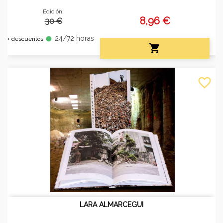
Edición:
8,96 €
30 €
24/72 horas
fiber_manual_record
+ descuentos

favorite_border
LARA ALMARCEGUI