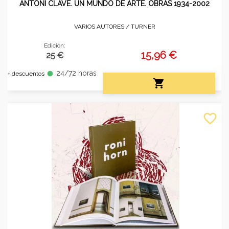
ANTONI CLAVÉ. UN MUNDO DE ARTE. OBRAS 1934-2002
VARIOS AUTORES /
TURNER
Edición:
15,96 €
25 €
24/72 horas
fiber_manual_record
+ descuentos

favorite_border