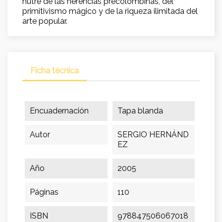
nutre de las herencias precolombinas, del
primitivismo mágico y de la riqueza ilimitada del
arte popular.
Ficha técnica
Encuadernación
Tapa blanda
Autor
SERGIO HERNÁND
EZ
Año
2005
Páginas
110
ISBN
978847506067018