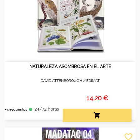
NATURALEZA ASOMBROSA EN EL ARTE
DAVID ATTENBOROUGH /
EDIMAT
14,20 €
24/72 horas
fiber_manual_record
+ descuentos

favorite_border