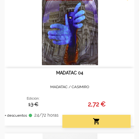
MADATAC 04
MADATAC /
CASIMIRO
Edición:
2,72 €
13 €
24/72 horas
fiber_manual_record
+ descuentos
