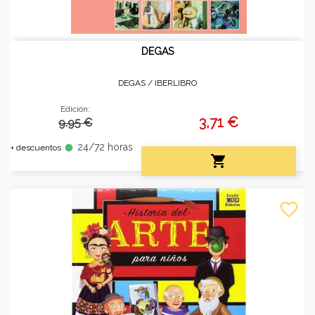
DEGAS
DEGAS /
IBERLIBRO
Edición:
3,71 €
9.95 €
24/72 horas
fiber_manual_record
+ descuentos

favorite_border