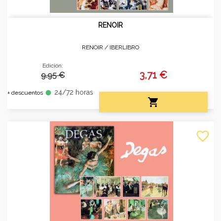
RENOIR
RENOIR /
IBERLIBRO
Edición:
3,71 €
9.95 €
24/72 horas
fiber_manual_record
+ descuentos

favorite_border