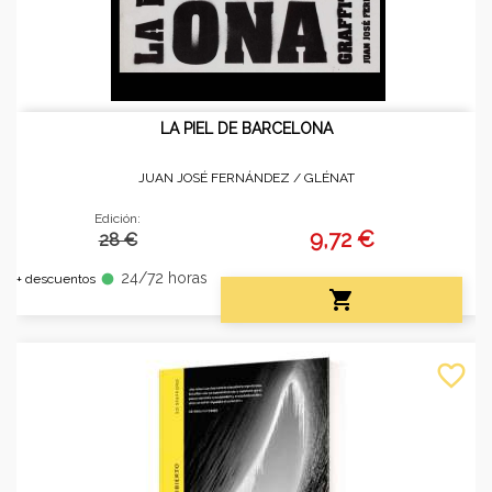
LA PIEL DE BARCELONA
JUAN JOSÉ FERNÁNDEZ /
GLÉNAT
Edición:
9,72 €
28 €
24/72 horas
fiber_manual_record
+ descuentos

favorite_border