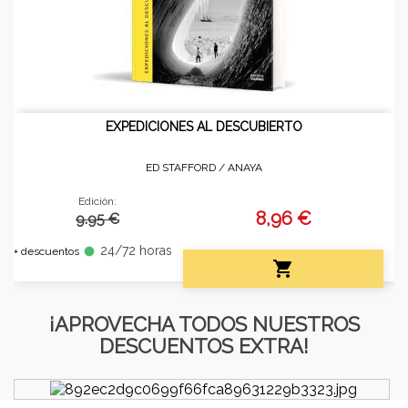
EXPEDICIONES AL DESCUBIERTO
ED STAFFORD /
ANAYA
Edición:
8,96 €
9.95 €
24/72 horas
fiber_manual_record
+ descuentos

¡APROVECHA TODOS NUESTROS
DESCUENTOS EXTRA!