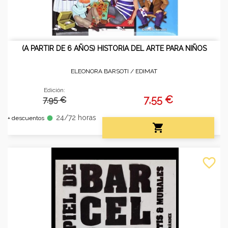
(A PARTIR DE 6 AÑOS) HISTORIA DEL ARTE PARA NIÑOS
ELEONORA BARSOTI /
EDIMAT
Edición:
7,55 €
7.95 €
24/72 horas
fiber_manual_record
+ descuentos

favorite_border