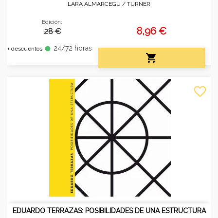
LARA ALMARCEGU /
TURNER
Edición:
8,96 €
28 €
24/72 horas
fiber_manual_record
+ descuentos

favorite_border
EDUARDO TERRAZAS: POSIBILIDADES DE UNA ESTRUCTURA