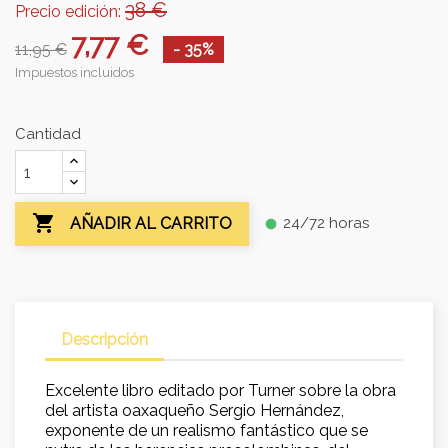
38 €
Precio edición:
7,77 €
11,95 €
- 35%
Impuestos incluidos
Cantidad

24/72 horas
AÑADIR AL CARRITO
fiber_manual_record
Descripción
Excelente libro editado por Turner sobre la obra
del artista oaxaqueño Sergio Hernández,
exponente de un realismo fantástico que se