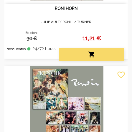
RONI HORN
JULIE AULT/ RONI... /
TURNER
Edición:
11,21 €
30 €
24/72 horas
fiber_manual_record
+ descuentos

favorite_border