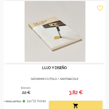
favorite_border
LUJO Y DISEÑO
GIOVANNI CUTOLO /
SANTA&COLE
Edición:
3,82 €
22 €
24/72 horas
fiber_manual_record
+ descuentos
