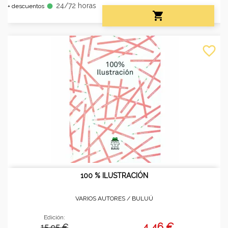
24/72 horas
fiber_manual_record
+ descuentos

favorite_border
100 % ILUSTRACIÓN
VARIOS AUTORES /
BULUÚ
Edición:
4,46 €
15.95 €