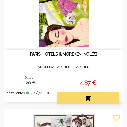
PARIS. HOTELS & MORE (EN INGLÉS)
ANGELIKA TASCHEN /
TASCHEN
Edición:
4,87 €
20 €
24/72 horas
fiber_manual_record
+ descuentos

favorite_border