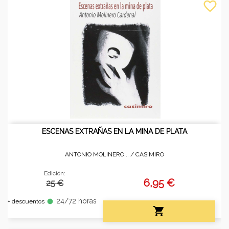
favorite_border
ESCENAS EXTRAÑAS EN LA MINA DE PLATA
ANTONIO MOLINERO... /
CASIMIRO
Edición:
6,95 €
25 €
24/72 horas
fiber_manual_record
+ descuentos
