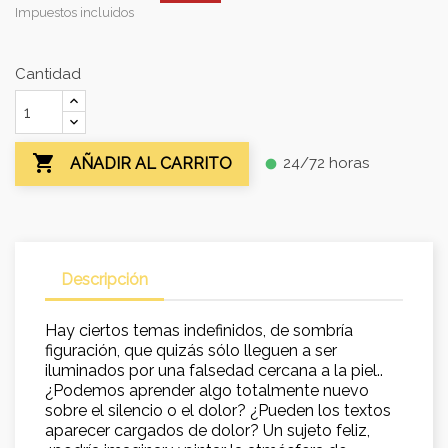
Impuestos incluidos
Cantidad

24/72 horas
AÑADIR AL CARRITO
fiber_manual_record
Descripción
Hay ciertos temas indefinidos, de sombría
figuración, que quizás sólo lleguen a ser
iluminados por una falsedad cercana a la piel..
¿Podemos aprender algo totalmente nuevo
sobre el silencio o el dolor? ¿Pueden los textos
aparecer cargados de dolor? Un sujeto feliz,