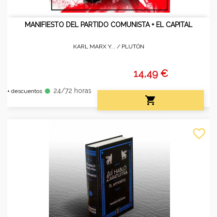
MANIFIESTO DEL PARTIDO COMUNISTA + EL CAPITAL
KARL MARX Y... /
PLUTÓN
14,49 €
24/72 horas
fiber_manual_record
+ descuentos

favorite_border