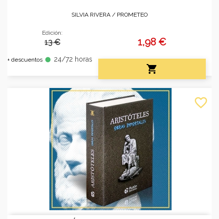
SILVIA RIVERA /
PROMETEO
Edición:
1,98 €
13 €
24/72 horas
fiber_manual_record
+ descuentos

favorite_border