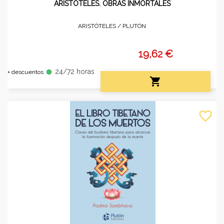
ARISTÓTELES. OBRAS INMORTALES
ARISTÓTELES /
PLUTÓN
19,62 €
24/72 horas
fiber_manual_record
+ descuentos

favorite_border