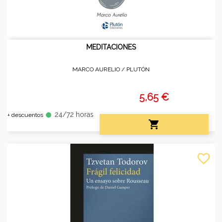
MEDITACIONES
MARCO AURELIO /
PLUTÓN
5,65 €
24/72 horas
fiber_manual_record
+ descuentos

favorite_border