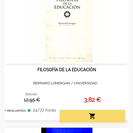
FILOSOFÍA DE LA EDUCACIÓN
BERNARD LONERGAN /
UNIVERSIDAD...
Edición:
3,82 €
12.95 €
24/72 horas
fiber_manual_record
+ descuentos
