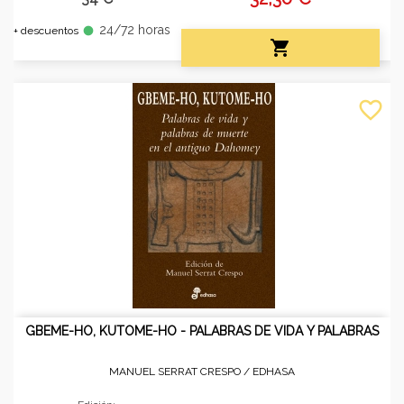
24/72 horas
fiber_manual_record
+ descuentos

favorite_border
GBEME-HO, KUTOME-HO - PALABRAS DE VIDA Y PALABRAS
MANUEL SERRAT CRESPO /
EDHASA