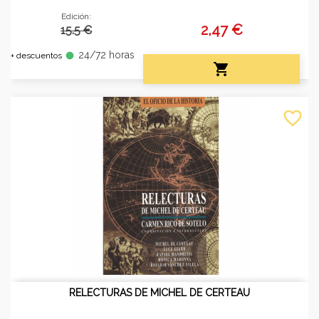
Edición:
2,47 €
15.5 €
24/72 horas
fiber_manual_record
+ descuentos

favorite_border
RELECTURAS DE MICHEL DE CERTEAU