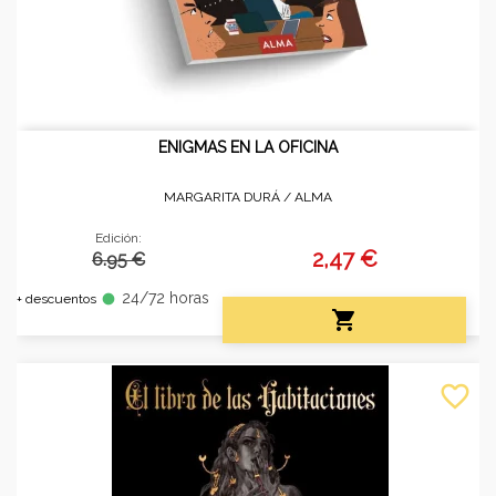
ENIGMAS EN LA OFICINA
MARGARITA DURÁ /
ALMA
Edición:
2,47 €
6.95 €
24/72 horas
fiber_manual_record
+ descuentos

favorite_border