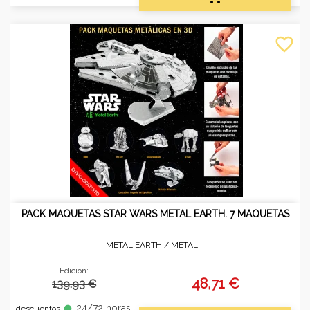
favorite_border
PACK MAQUETAS STAR WARS METAL EARTH. 7 MAQUETAS
METAL EARTH /
METAL...
Edición:
48,71 €
139.93 €
24/72 horas
fiber_manual_record
+ descuentos