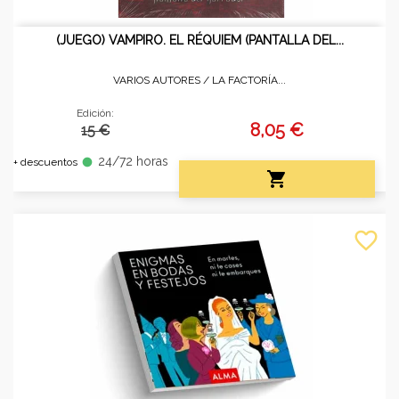
(JUEGO) VAMPIRO. EL RÉQUIEM (PANTALLA DEL...
VARIOS AUTORES /
LA FACTORÍA...
Edición:
8,05 €
15 €
24/72 horas
fiber_manual_record
+ descuentos

favorite_border