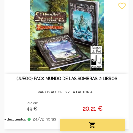
favorite_border
(JUEGO) PACK MUNDO DE LAS SOMBRAS. 2 LIBROS
VARIOS AUTORES /
LA FACTORÍA...
Edición:
20,21 €
49 €
24/72 horas
fiber_manual_record
+ descuentos
