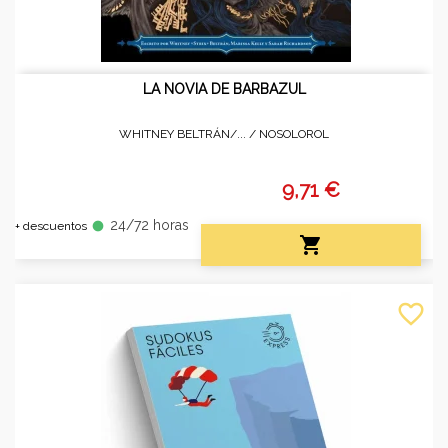
LA NOVIA DE BARBAZUL
WHITNEY BELTRÁN/... /
NOSOLOROL
9,71 €
24/72 horas
fiber_manual_record
+ descuentos

favorite_border