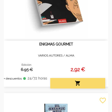
ENIGMAS GOURMET
VARIOS AUTORES /
ALMA
Edición:
2,92 €
6.95 €
24/72 horas
fiber_manual_record
+ descuentos

favorite_border