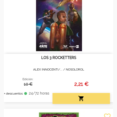
LOS 3 ROCKETTERS
ALEX INNOCENTI/... /
NOSOLOROL
Edición:
2,21 €
10 €
24/72 horas
fiber_manual_record
+ descuentos

favorite_border