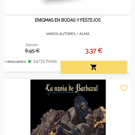
ENIGMAS EN BODAS Y FESTEJOS
VARIOS AUTORES /
ALMA
Edición:
3,37 €
6.95 €
24/72 horas
fiber_manual_record
+ descuentos

favorite_border