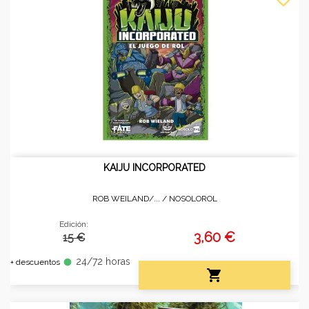
KAIJU INCORPORATED
ROB WEILAND/... /
NOSOLOROL
Edición:
3,60 €
15 €
24/72 horas
fiber_manual_record
+ descuentos
