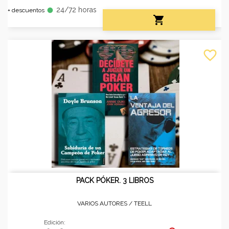
24/72 horas
fiber_manual_record
+ descuentos

favorite_border
PACK PÓKER. 3 LIBROS
VARIOS AUTORES /
TEELL
Edición: