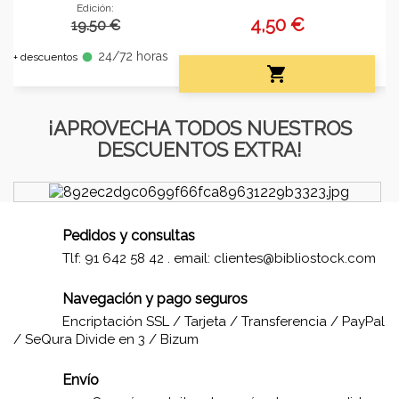
Edición:
4,50 €
19.50 €
24/72 horas
fiber_manual_record
+ descuentos

¡APROVECHA TODOS NUESTROS
DESCUENTOS EXTRA!
Pedidos y consultas
Tlf: 91 642 58 42 . email:
clientes@bibliostock.com
Navegación y pago seguros
Encriptación SSL / Tarjeta / Transferencia / PayPal
/ SeQura Divide en 3 / Bizum
Envío