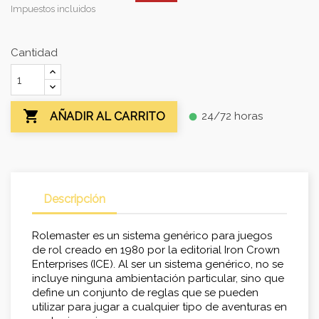
Impuestos incluidos
Cantidad

24/72 horas
AÑADIR AL CARRITO
fiber_manual_record
Descripción
Rolemaster es un sistema genérico para juegos
de rol creado en 1980 por la editorial Iron Crown
Enterprises (ICE). Al ser un sistema genérico, no se
incluye ninguna ambientación particular, sino que
define un conjunto de reglas que se pueden
utilizar para jugar a cualquier tipo de aventuras en