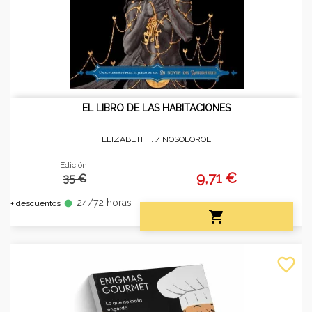
EL LIBRO DE LAS HABITACIONES
ELIZABETH... /
NOSOLOROL
Edición:
9,71 €
35 €
24/72 horas
fiber_manual_record
+ descuentos

favorite_border