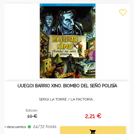
favorite_border
(JUEGO) BARRIO XINO. BIOMBO DEL SEÑÓ POLISÍA
SERGI LA TORRE /
LA FACTORÍA...
Edición:
2,21 €
10 €
24/72 horas
fiber_manual_record
+ descuentos
