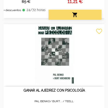
11,21 €
85 €
24/72 horas
fiber_manual_record
+ descuentos

favorite_border
GANAR AL AJEDREZ CON PSICOLOGÍA
PAL BENKO/ BURT... /
TEELL