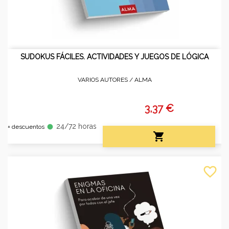
SUDOKUS FÁCILES. ACTIVIDADES Y JUEGOS DE LÓGICA
VARIOS AUTORES /
ALMA
3,37 €
24/72 horas
fiber_manual_record
+ descuentos

favorite_border