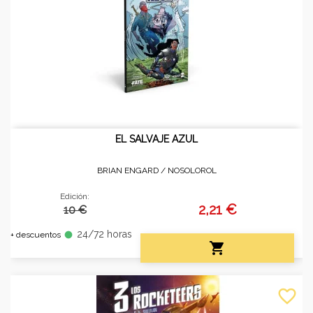
EL SALVAJE AZUL
BRIAN ENGARD /
NOSOLOROL
Edición:
2,21 €
10 €
24/72 horas
fiber_manual_record
+ descuentos

favorite_border