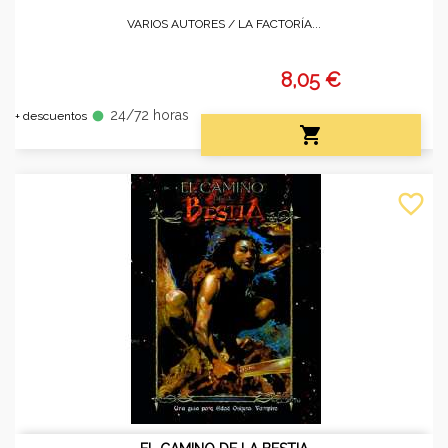
VARIOS AUTORES /
LA FACTORÍA...
8,05 €
24/72 horas
fiber_manual_record
+ descuentos

favorite_border