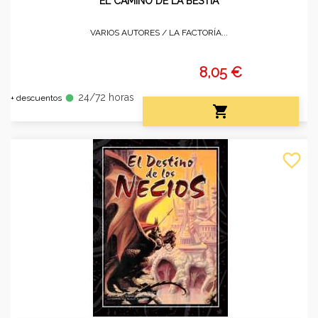
EL CAMINO DE LA BESTIA
VARIOS AUTORES /
LA FACTORÍA...
8,05 €
24/72 horas
fiber_manual_record
+ descuentos

favorite_border