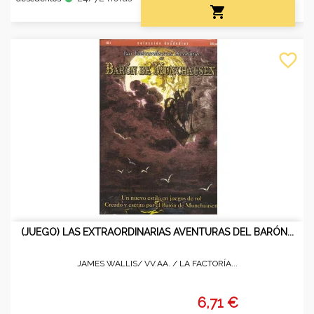

favorite_border
(JUEGO) LAS EXTRAORDINARIAS AVENTURAS DEL BARÓN...
JAMES WALLIS/ VV.AA. /
LA FACTORÍA...
6,71 €