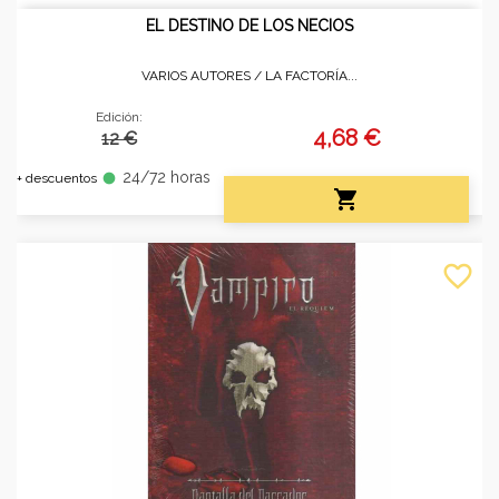
EL DESTINO DE LOS NECIOS
VARIOS AUTORES /
LA FACTORÍA...
Edición:
4,68 €
12 €
24/72 horas
fiber_manual_record
+ descuentos

favorite_border