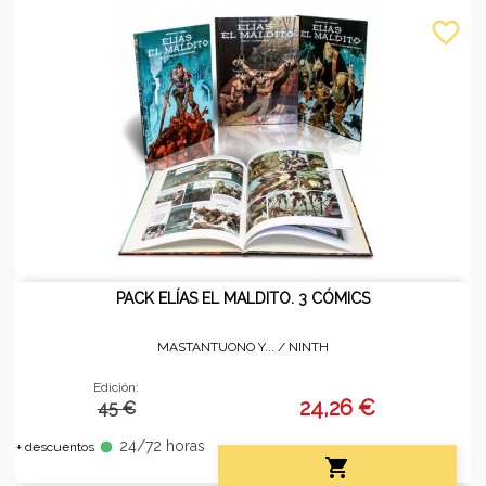
favorite_border
PACK ELÍAS EL MALDITO. 3 CÓMICS
MASTANTUONO Y... /
NINTH
Edición:
24,26 €
45 €
24/72 horas
fiber_manual_record
+ descuentos
