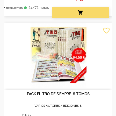
24/72 horas
fiber_manual_record
+ descuentos

favorite_border
PACK EL TBO DE SIEMPRE. 6 TOMOS
VARIOS AUTORES /
EDICIONES B
Edición: