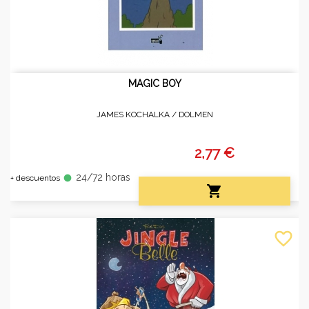
MAGIC BOY
JAMES KOCHALKA /
DOLMEN
2,77 €
24/72 horas
fiber_manual_record
+ descuentos

favorite_border