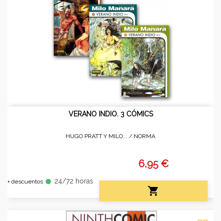
VERANO INDIO. 3 CÓMICS
HUGO PRATT Y MILO... /
NORMA
6,95 €
24/72 horas
fiber_manual_record
+ descuentos
