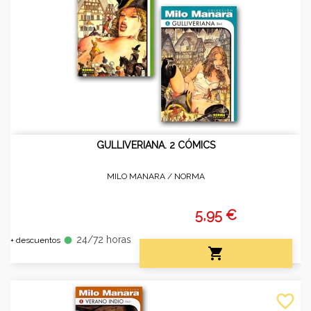
GULLIVERIANA. 2 CÓMICS
MILO MANARA /
NORMA
5,95 €
24/72 horas
fiber_manual_record
+ descuentos

favorite_border