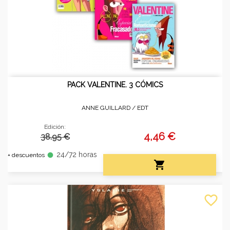
PACK VALENTINE. 3 CÓMICS
ANNE GUILLARD /
EDT
Edición:
4,46 €
38.95 €
24/72 horas
fiber_manual_record
+ descuentos

favorite_border