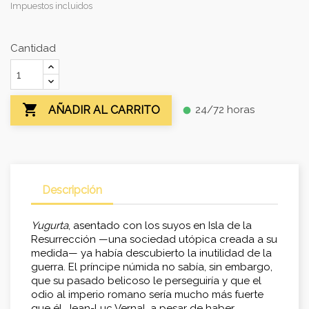
Impuestos incluidos
Cantidad

24/72 horas
AÑADIR AL CARRITO
fiber_manual_record
Descripción
Yugurta
, asentado con los suyos en Isla de la
Resurrección —una sociedad utópica creada a su
medida— ya había descubierto la inutilidad de la
guerra. El príncipe númida no sabía, sin embargo,
que su pasado belicoso le perseguiría y que el
odio al imperio romano sería mucho más fuerte
que él. Jean-Luc Vernal, a pesar de haber