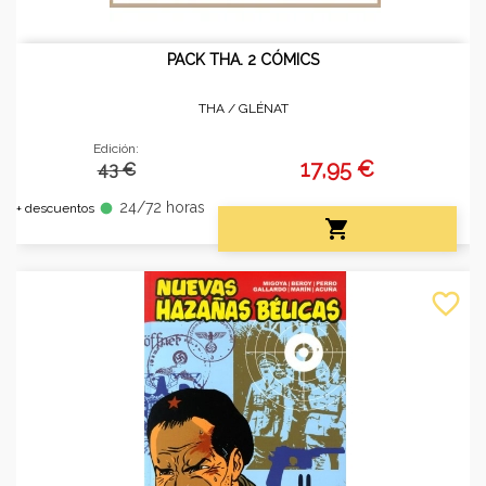
PACK THA. 2 CÓMICS
THA /
GLÉNAT
Edición:
17,95 €
43 €
24/72 horas
fiber_manual_record
+ descuentos

favorite_border