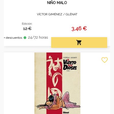
NIÑO MALO
VÍCTOR GIMÉNEZ /
GLÉNAT
Edición:
3,46 €
12 €
24/72 horas
fiber_manual_record
+ descuentos

favorite_border