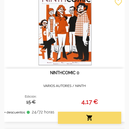
favorite_border
NINTHCOMIC 0
VARIOS AUTORES /
NINTH
Edición:
4,17 €
15 €
24/72 horas
fiber_manual_record
+ descuentos
