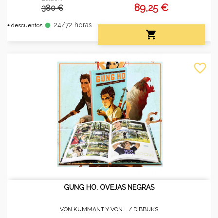
89,25 €
380 €
24/72 horas
fiber_manual_record
+ descuentos

favorite_border
GUNG HO. OVEJAS NEGRAS
VON KUMMANT Y VON... /
DIBBUKS