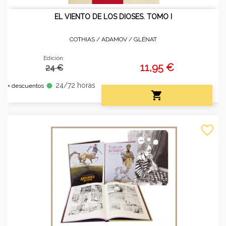
EL VIENTO DE LOS DIOSES. TOMO I
COTHIAS / ADAMOV /
GLÉNAT
Edición:
11,95 €
24 €
24/72 horas
fiber_manual_record
+ descuentos

favorite_border