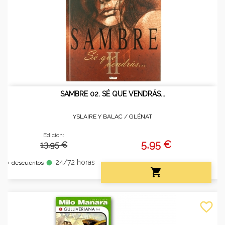
SAMBRE 02. SÉ QUE VENDRÁS...
YSLAIRE Y BALAC /
GLÉNAT
Edición:
5,95 €
13.95 €
24/72 horas
fiber_manual_record
+ descuentos

favorite_border