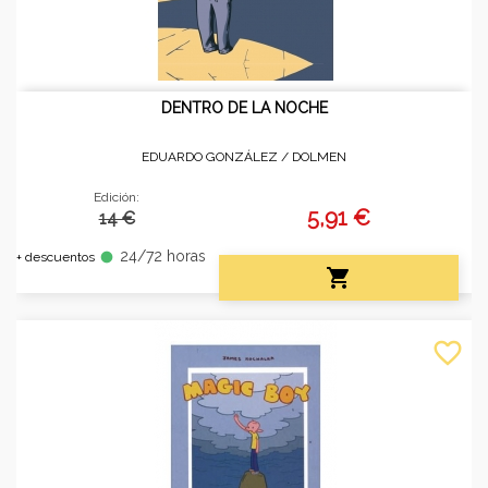
DENTRO DE LA NOCHE
EDUARDO GONZÁLEZ /
DOLMEN
Edición:
5,91 €
14 €
24/72 horas
fiber_manual_record
+ descuentos

favorite_border