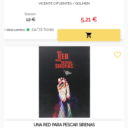
VICENTE CIFUENTES /
DOLMEN
Edición:
5,21 €
12 €
24/72 horas
fiber_manual_record
+ descuentos

favorite_border
UNA RED PARA PESCAR SIRENAS