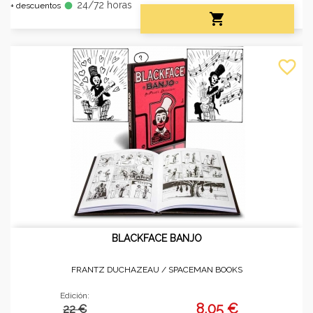
24/72 horas
fiber_manual_record
+ descuentos

favorite_border
BLACKFACE BANJO
FRANTZ DUCHAZEAU /
SPACEMAN BOOKS
Edición:
8,05 €
22 €