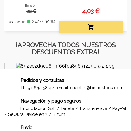
Edición:
4,03 €
22 €
24/72 horas
fiber_manual_record
+ descuentos

¡APROVECHA TODOS NUESTROS
DESCUENTOS EXTRA!
Pedidos y consultas
Tlf: 91 642 58 42 . email:
clientes@bibliostock.com
Navegación y pago seguros
Encriptación SSL / Tarjeta / Transferencia / PayPal
/ SeQura Divide en 3 / Bizum
Envío