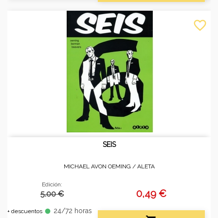
favorite_border
SEIS
MICHAEL AVON OEMING /
ALETA
Edición:
0,49 €
5.00 €
24/72 horas
fiber_manual_record
+ descuentos