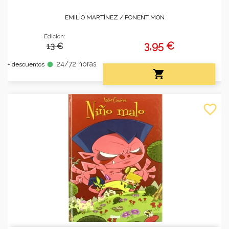
EMILIO MARTÍNEZ /
PONENT MON
Edición:
3,95 €
13 €
24/72 horas
fiber_manual_record
+ descuentos

favorite_border