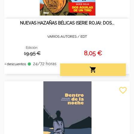
NUEVAS HAZAÑAS BÉLICAS (SERIE ROJA): DOS...
VARIOS AUTORES /
EDT
Edición:
8,05 €
19.95 €
24/72 horas
fiber_manual_record
+ descuentos

favorite_border