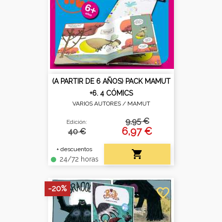
(A PARTIR DE 6 AÑOS) PACK MAMUT
+6. 4 CÓMICS
VARIOS AUTORES /
MAMUT
9,95 €
Edición:
6,97 €
40 €
+ descuentos

24/72 horas
fiber_manual_record
-20%
favorite_border