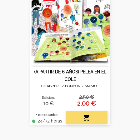
(A PARTIR DE 6 AÑOS) PELEA EN EL
COLE
CHABBERT / BONBON /
MAMUT
2,50 €
Edición:
2,00 €
10 €
+ descuentos

24/72 horas
fiber_manual_record