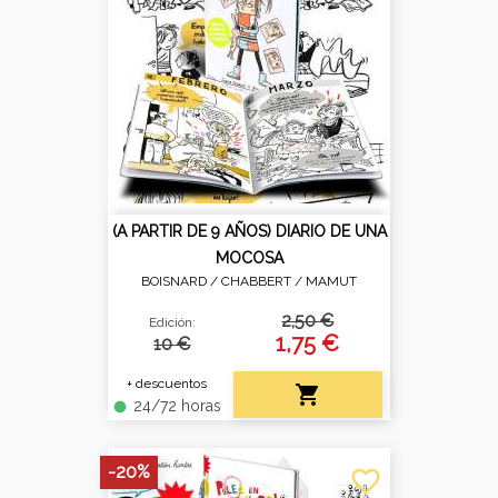
(A PARTIR DE 9 AÑOS) DIARIO DE UNA
MOCOSA
BOISNARD / CHABBERT /
MAMUT
2,50 €
Edición:
1,75 €
10 €
+ descuentos

24/72 horas
fiber_manual_record
-20%
favorite_border