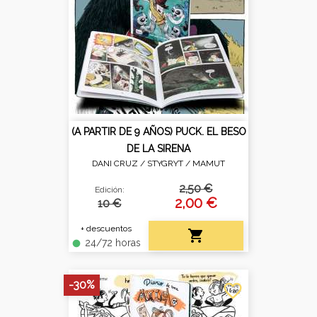
(A PARTIR DE 9 AÑOS) PUCK. EL BESO
DE LA SIRENA
DANI CRUZ / STYGRYT /
MAMUT
2,50 €
Edición:
2,00 €
10 €
+ descuentos

24/72 horas
fiber_manual_record
-30%
favorite_border