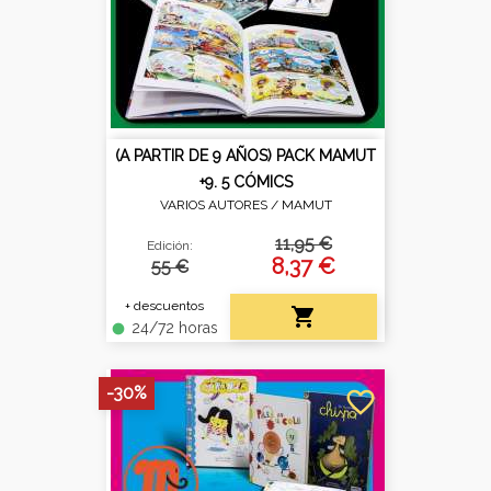
(A PARTIR DE 9 AÑOS) PACK MAMUT
+9. 5 CÓMICS
VARIOS AUTORES /
MAMUT
11,95 €
Edición:
8,37 €
55 €
+ descuentos

24/72 horas
fiber_manual_record
-30%
favorite_border