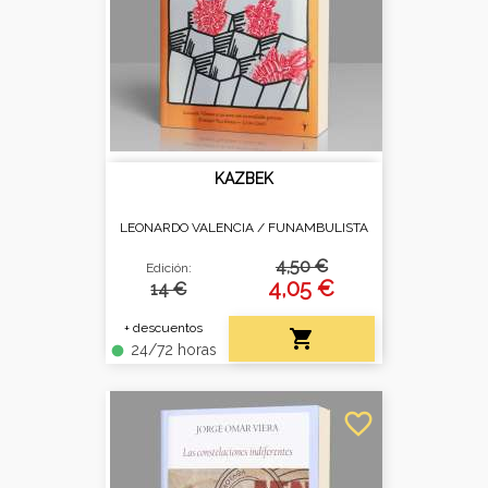
KAZBEK
LEONARDO VALENCIA /
FUNAMBULISTA
4,50 €
Edición:
4,05 €
14 €
+ descuentos

24/72 horas
fiber_manual_record
favorite_border