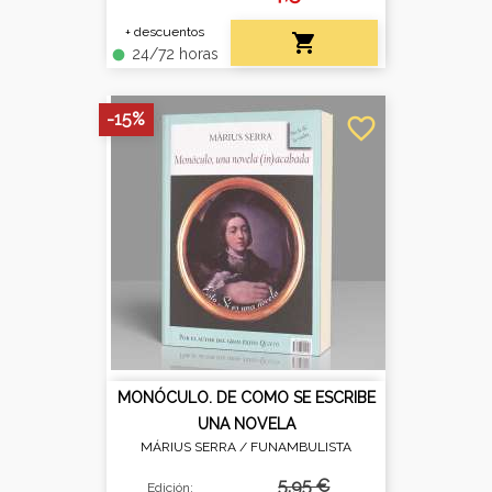
+ descuentos

24/72 horas
fiber_manual_record
-15%
favorite_border
MONÓCULO. DE COMO SE ESCRIBE
UNA NOVELA
MÁRIUS SERRA /
FUNAMBULISTA
5,95 €
Edición: