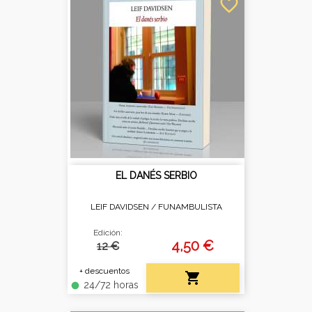
favorite_border
EL DANÉS SERBIO
LEIF DAVIDSEN /
FUNAMBULISTA
Edición:
4,50 €
12 €
+ descuentos

24/72 horas
fiber_manual_record