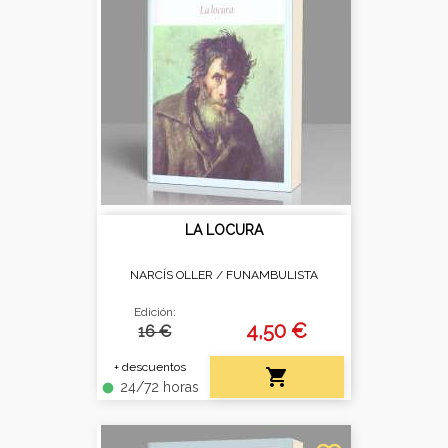
LA LOCURA
NARCÍS OLLER /
FUNAMBULISTA
Edición:
4,50 €
16 €
+ descuentos

24/72 horas
fiber_manual_record