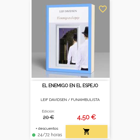
favorite_border
EL ENEMIGO EN EL ESPEJO
LEIF DAVIDSEN /
FUNAMBULISTA
Edición:
4,50 €
20 €
+ descuentos

24/72 horas
fiber_manual_record