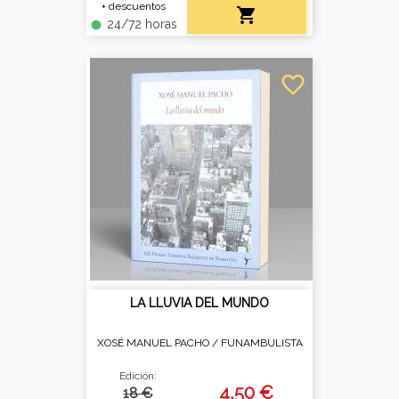
+ descuentos

24/72 horas
fiber_manual_record
favorite_border
LA LLUVIA DEL MUNDO
XOSÉ MANUEL PACHO /
FUNAMBULISTA
Edición:
4,50 €
18 €