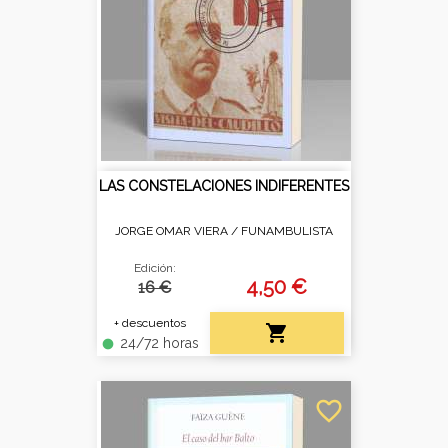
LAS CONSTELACIONES INDIFERENTES
JORGE OMAR VIERA /
FUNAMBULISTA
Edición:
4,50 €
16 €
+ descuentos

24/72 horas
fiber_manual_record
favorite_border