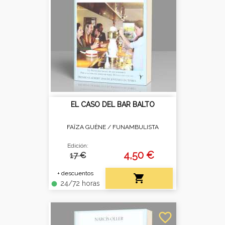
EL CASO DEL BAR BALTO
FAÏZA GUÈNE /
FUNAMBULISTA
Edición:
4,50 €
17 €
+ descuentos

24/72 horas
fiber_manual_record
favorite_border