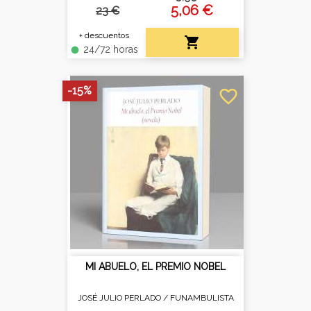
5,06 €
23 €
+ descuentos

24/72 horas
fiber_manual_record
-15%
favorite_border
MI ABUELO, EL PREMIO NOBEL
JOSÉ JULIO PERLADO /
FUNAMBULISTA