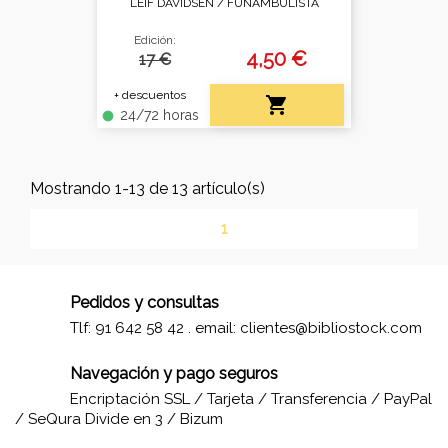
LEIF DAVIDSEN /
FUNAMBULISTA
Edición:
4,50 €
17 €
+ descuentos

24/72 horas
fiber_manual_record
Mostrando 1-13 de 13 artículo(s)
1
Pedidos y consultas
Tlf: 91 642 58 42 . email:
clientes@bibliostock.com
Navegación y pago seguros
Encriptación SSL / Tarjeta / Transferencia / PayPal
/ SeQura Divide en 3 / Bizum