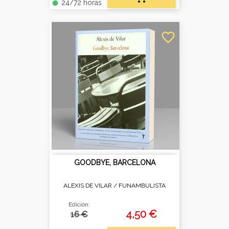
24/72 horas
fiber_manual_record
favorite_border
GOODBYE, BARCELONA
ALEXIS DE VILAR /
FUNAMBULISTA
Edición:
4,50 €
16 €