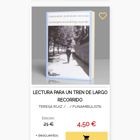
favorite_border
LECTURA PARA UN TREN DE LARGO
RECORRIDO
TERESA RUIZ /... /
FUNAMBULISTA
Edición:
4,50 €
21 €
+ descuentos
