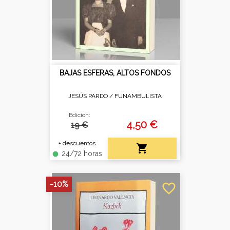
BAJAS ESFERAS, ALTOS FONDOS
JESÚS PARDO /
FUNAMBULISTA
Edición:
4,50 €
19 €
+ descuentos

24/72 horas
fiber_manual_record
-10%
favorite_border