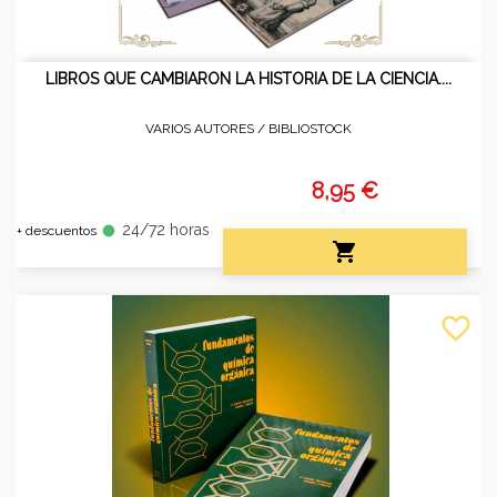
LIBROS QUE CAMBIARON LA HISTORIA DE LA CIENCIA....
VARIOS AUTORES /
BIBLIOSTOCK
8,95 €
24/72 horas
fiber_manual_record
+ descuentos

favorite_border