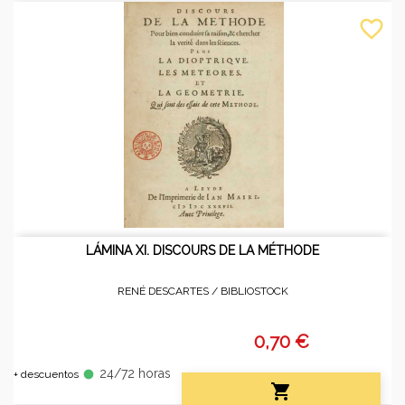
favorite_border
LÁMINA XI. DISCOURS DE LA MÉTHODE
RENÉ DESCARTES /
BIBLIOSTOCK
0,70 €
24/72 horas
fiber_manual_record
+ descuentos
