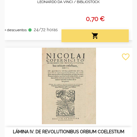
LEONARDO DA VINCI /
BIBLIOSTOCK
0,70 €
24/72 horas
fiber_manual_record
+ descuentos

favorite_border
LÁMINA IV. DE REVOLUTIONIBUS ORBIUM COELESTIUM