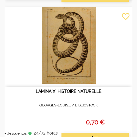
favorite_border
LÁMINA X. HISTOIRE NATURELLE
GEORGES-LOUIS... /
BIBLIOSTOCK
0,70 €
24/72 horas
fiber_manual_record
+ descuentos