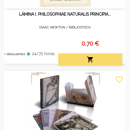
LÁMINA I. PHILOSOPHIAE NATURALIS PRINCIPIA...
ISAAC NEWTON /
BIBLIOSTOCK
0,70 €
24/72 horas
fiber_manual_record
+ descuentos

favorite_border