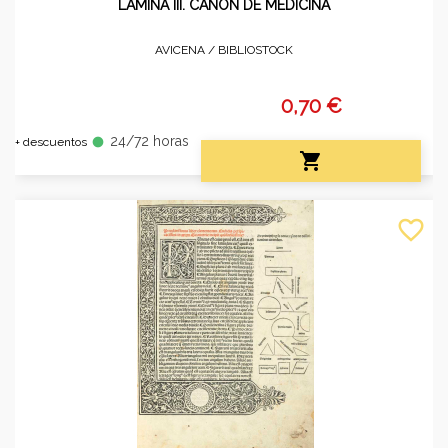
LÁMINA III. CANON DE MEDICINA
AVICENA /
BIBLIOSTOCK
0,70 €
24/72 horas
fiber_manual_record
+ descuentos

favorite_border