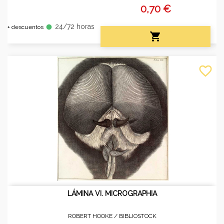
0,70 €
24/72 horas
fiber_manual_record
+ descuentos

favorite_border
LÁMINA VI. MICROGRAPHIA
ROBERT HOOKE /
BIBLIOSTOCK