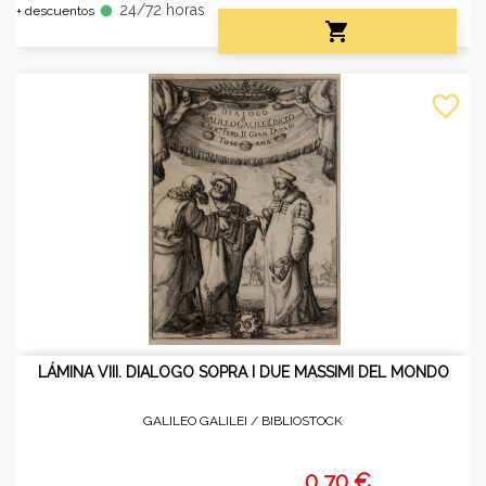
24/72 horas
fiber_manual_record
+ descuentos

favorite_border
LÁMINA VIII. DIALOGO SOPRA I DUE MASSIMI DEL MONDO
GALILEO GALILEI /
BIBLIOSTOCK
0,70 €