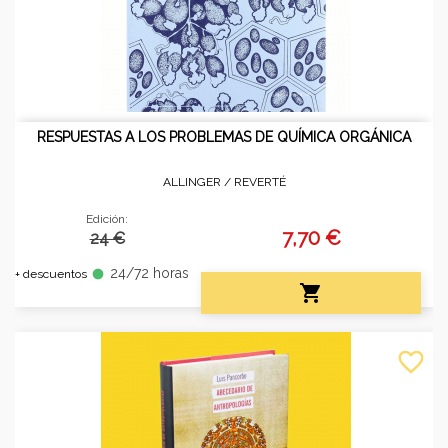
RESPUESTAS A LOS PROBLEMAS DE QUÍMICA ORGÁNICA
ALLINGER /
REVERTÉ
Edición:
7,70 €
24 €
24/72 horas
fiber_manual_record
+ descuentos

favorite_border