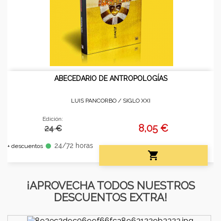
ABECEDARIO DE ANTROPOLOGÍAS
LUIS PANCORBO /
SIGLO XXI
Edición:
8,05 €
24 €
24/72 horas
fiber_manual_record
+ descuentos

¡APROVECHA TODOS NUESTROS
DESCUENTOS EXTRA!