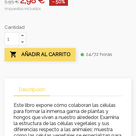
2,98 €
5,95 €
- 50%
Impuestos incluidos
Cantidad

24/72 horas
AÑADIR AL CARRITO
fiber_manual_record
Descripción
Este libro expone cómo colaboran las células
para formar la inmensa gama de plantas y
hongos que viven a nuestro alrededor. Examina
la estructura de las células vegetales y sus
diferencias respecto a las animales; muestra
cómo las células vegetales se especializan para