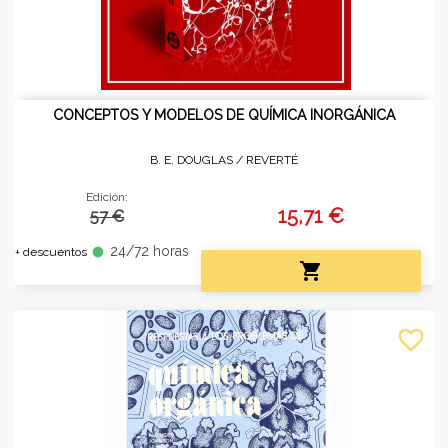
CONCEPTOS Y MODELOS DE QUÍMICA INORGÁNICA
B. E. DOUGLAS /
REVERTÉ
Edición:
15,71 €
57 €
24/72 horas
fiber_manual_record
+ descuentos

favorite_border