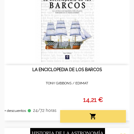
LA ENCICLOPEDIA DE LOS BARCOS
TONY GIBBONS /
EDIMAT
14,21 €
24/72 horas
fiber_manual_record
+ descuentos
