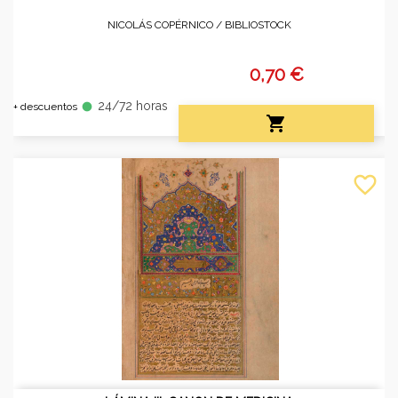
NICOLÁS COPÉRNICO /
BIBLIOSTOCK
0,70 €
24/72 horas
fiber_manual_record
+ descuentos

favorite_border