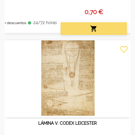
0,70 €
24/72 horas
fiber_manual_record
+ descuentos

favorite_border
LÁMINA V. CODEX LEICESTER