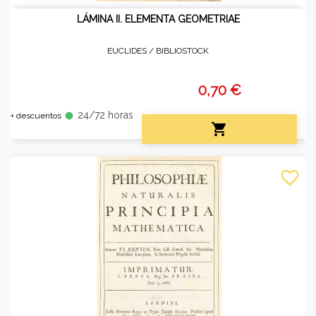
LÁMINA II. ELEMENTA GEOMETRIAE
EUCLIDES /
BIBLIOSTOCK
0,70 €
24/72 horas
fiber_manual_record
+ descuentos

favorite_border