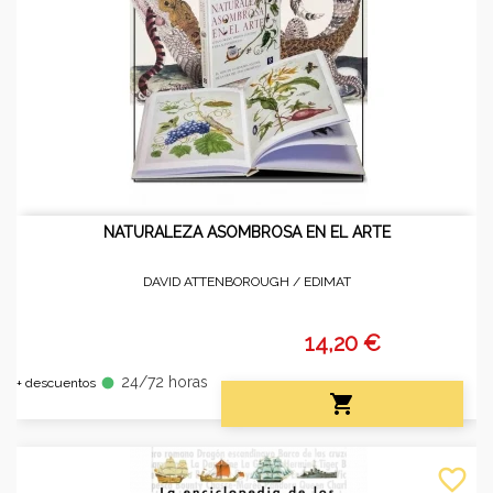
NATURALEZA ASOMBROSA EN EL ARTE
DAVID ATTENBOROUGH /
EDIMAT
14,20 €
24/72 horas
fiber_manual_record
+ descuentos

favorite_border