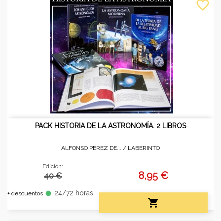
favorite_border
PACK HISTORIA DE LA ASTRONOMÍA. 2 LIBROS
ALFONSO PÉREZ DE... /
LABERINTO
Edición:
8,95 €
40 €
24/72 horas
fiber_manual_record
+ descuentos
