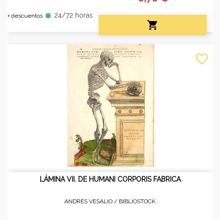
24/72 horas
fiber_manual_record
+ descuentos

favorite_border
LÁMINA VII. DE HUMANI CORPORIS FABRICA
ANDRÉS VESALIO /
BIBLIOSTOCK