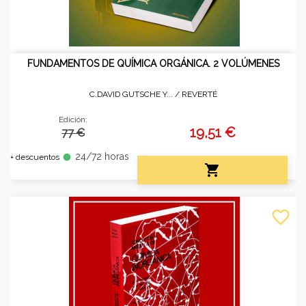
FUNDAMENTOS DE QUÍMICA ORGÁNICA. 2 VOLÚMENES
C.DAVID GUTSCHE Y... /
REVERTÉ
Edición:
19,51 €
77 €
24/72 horas
fiber_manual_record
+ descuentos

favorite_border