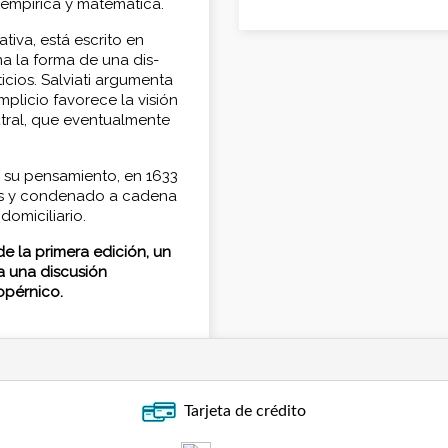
empírica y matemática.
tiva, está escrito en
ma la forma de una dis­
ticios. Salviati argumenta
mplicio favorece la visión
utral, que eventualmente
e su pensamiento, en 1633
nes y condenado a cadena
omiciliario.
de la primera edición, un
a una discusión
opérnico.
Tarjeta de crédito