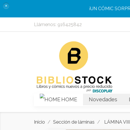
×
¡UN CÓMIC SORP
Llámenos:
916425842
HOME
Novedades
Inicio
Sección de láminas
LÁMINA VI