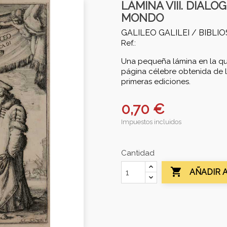
LÁMINA VIII. DIALO
MONDO
GALILEO GALILEI /
BIBLI
Ref.:
Una pequeña lámina en la qu
página célebre obtenida de l
primeras ediciones.
0,70 €
Impuestos incluidos
Cantidad

AÑADIR 