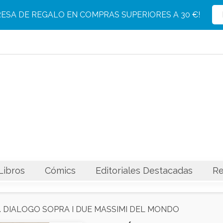
Producto eliminado con éxito del carrito
Producto añadido con éxito al carrito
RESA DE REGALO EN COMPRAS SUPERIORES A 30 €!
Libros
Cómics
Editoriales Destacadas
Re
II. DIALOGO SOPRA I DUE MASSIMI DEL MONDO