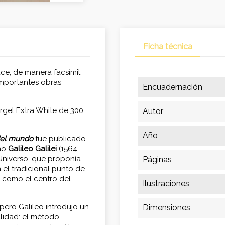
Ficha técnica
e, de manera facsímil,
importantes obras
Encuadernación
rgel Extra White de 300
Autor
Año
del mundo
fue publicado
no
Galileo Galilei
(1564–
Universo, que proponía
Páginas
n el tradicional punto de
a como el centro del
Ilustraciones
pero Galileo introdujo un
Dimensiones
lidad: el método