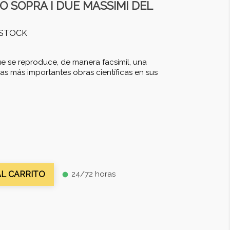
GO SOPRA I DUE MASSIMI DEL
OSTOCK
e se reproduce, de manera facsímil, una
as más importantes obras científicas en sus
24/72 horas
AL CARRITO
fiber_manual_record