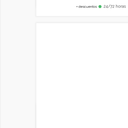
24/72 horas
fiber_manual_record
+ descuentos