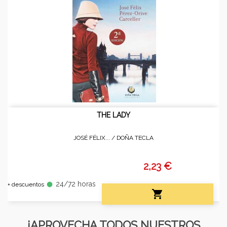
THE LADY
JOSÉ FÉLIX... /
DOÑA TECLA
2,23 €
24/72 horas
fiber_manual_record
+ descuentos

¡APROVECHA TODOS NUESTROS