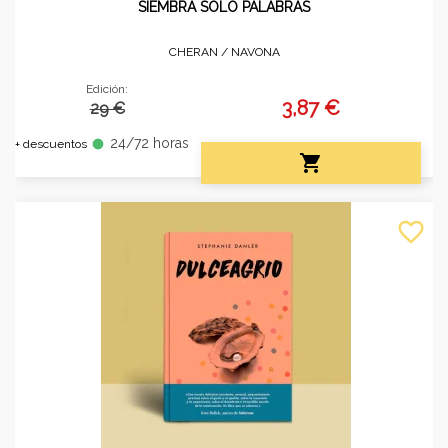
SIEMBRA SOLO PALABRAS
CHERAN /
NAVONA
Edición:
3,87 €
29 €
24/72 horas
fiber_manual_record
+ descuentos

favorite_border