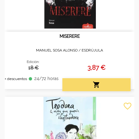
MISERERE
MANUEL SOSA ALONSO /
ESDRÚJULA
Edición:
3,87 €
18 €
24/72 horas
fiber_manual_record
+ descuentos

favorite_border