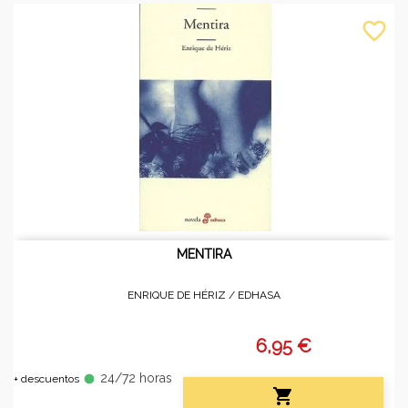
favorite_border
MENTIRA
ENRIQUE DE HÉRIZ /
EDHASA
6,95 €
24/72 horas
fiber_manual_record
+ descuentos
