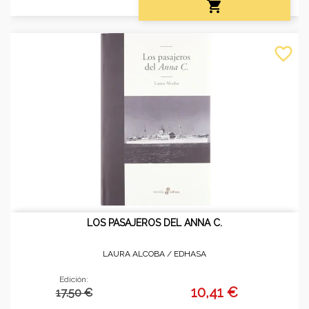

favorite_border
LOS PASAJEROS DEL ANNA C.
LAURA ALCOBA /
EDHASA
Edición:
10,41 €
17.50 €