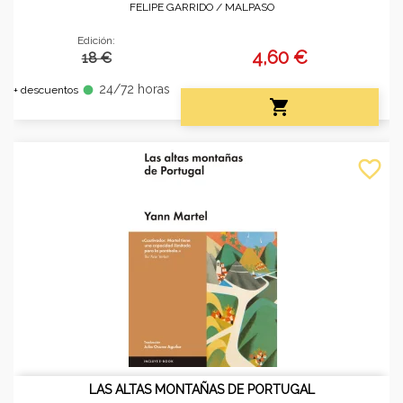
FELIPE GARRIDO /
MALPASO
Edición:
4,60 €
18 €
24/72 horas
fiber_manual_record
+ descuentos

favorite_border
LAS ALTAS MONTAÑAS DE PORTUGAL