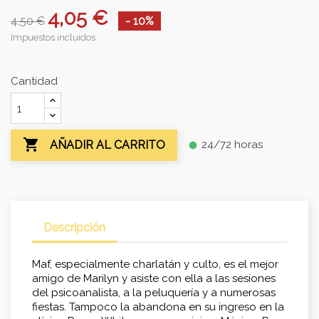
4,05 €
4,50 €
- 10%
Impuestos incluidos
Cantidad

24/72 horas
AÑADIR AL CARRITO
fiber_manual_record
Descripción
Maf, especialmente charlatán y culto, es el mejor
amigo de Marilyn y asiste con ella a las sesiones
del psicoanalista, a la peluquería y a numerosas
fiestas. Tampoco la abandona en su ingreso en la