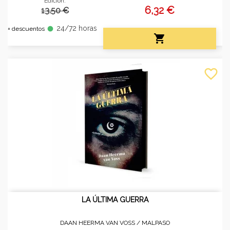
Edición:
6,32 €
13.50 €
24/72 horas
fiber_manual_record
+ descuentos

favorite_border
LA ÚLTIMA GUERRA
DAAN HEERMA VAN VOSS /
MALPASO