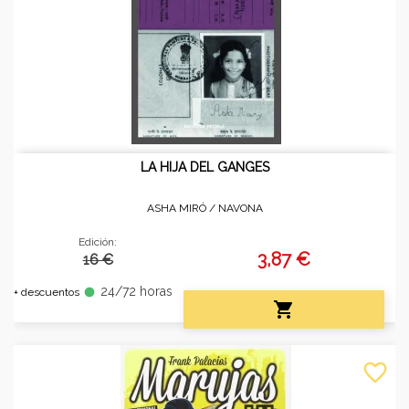
LA HIJA DEL GANGES
ASHA MIRÓ /
NAVONA
Edición:
3,87 €
16 €
24/72 horas
fiber_manual_record
+ descuentos

favorite_border