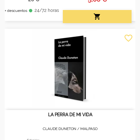
24/72 horas
fiber_manual_record
+ descuentos

favorite_border
LA PERRA DE MI VIDA
CLAUDE DUNETON /
MALPASO