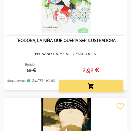
TEODORA, LA NIÑA QUE QUERÍA SER ILUSTRADORA
FERNANDO ROMERO... /
ESDRÚJULA
Edición:
2,92 €
12 €
24/72 horas
fiber_manual_record
+ descuentos

favorite_border