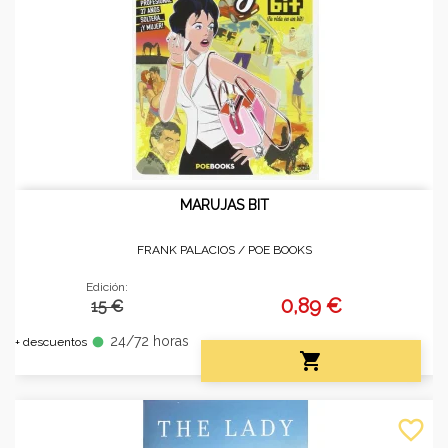
MARUJAS BIT
FRANK PALACIOS /
POE BOOKS
Edición:
0,89 €
15 €
24/72 horas
fiber_manual_record
+ descuentos

favorite_border