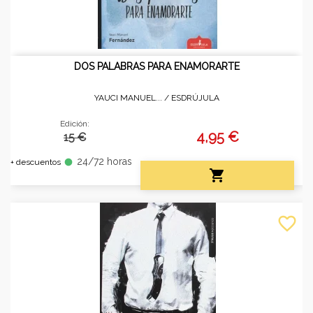
DOS PALABRAS PARA ENAMORARTE
YAUCI MANUEL... /
ESDRÚJULA
Edición:
4,95 €
15 €
24/72 horas
fiber_manual_record
+ descuentos

favorite_border