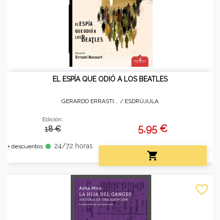
EL ESPÍA QUE ODIÓ A LOS BEATLES
GERARDO ERRASTI... /
ESDRÚJULA
Edición:
5,95 €
18 €
24/72 horas
fiber_manual_record
+ descuentos

favorite_border