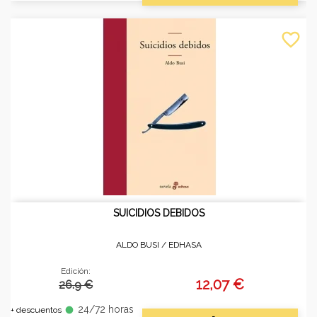
favorite_border
SUICIDIOS DEBIDOS
ALDO BUSI /
EDHASA
Edición:
12,07 €
26.9 €
24/72 horas
fiber_manual_record
+ descuentos