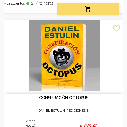
24/72 horas
fiber_manual_record
+ descuentos

favorite_border
CONSPIRACIÓN OCTOPUS
DANIEL ESTULIN /
EDICIONES B
Edición:
5,06 €
20 €