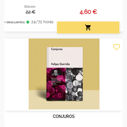
Edición:
4,60 €
22 €
24/72 horas
fiber_manual_record
+ descuentos

favorite_border
CONJUROS