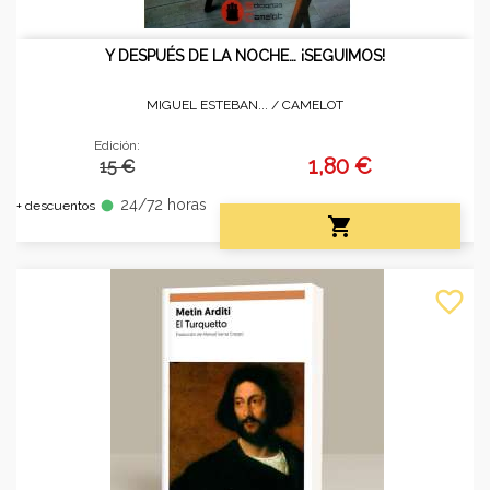
Y DESPUÉS DE LA NOCHE… ¡SEGUIMOS!
MIGUEL ESTEBAN... /
CAMELOT
Edición:
1,80 €
15 €
24/72 horas
fiber_manual_record
+ descuentos

favorite_border