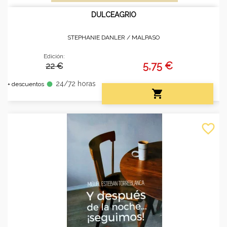
DULCEAGRIO
STEPHANIE DANLER /
MALPASO
Edición:
5,75 €
22 €
24/72 horas
fiber_manual_record
+ descuentos

favorite_border