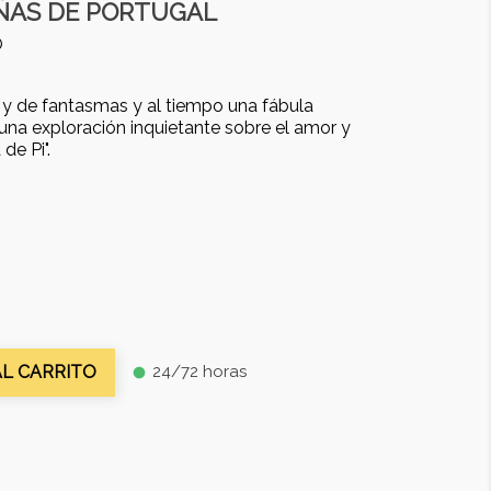
ÑAS DE PORTUGAL
O
 y de fantasmas y al tiempo una fábula
na exploración inquietante sobre el amor y
de Pi".
24/72 horas
AL CARRITO
fiber_manual_record