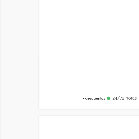
24/72 horas
fiber_manual_record
+ descuentos