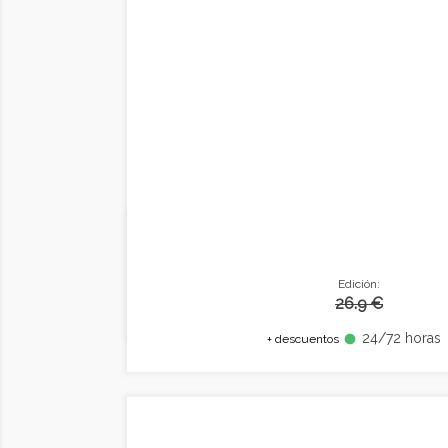
Edición:
26.9 €
24/72 horas
fiber_manual_record
+ descuentos