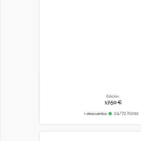
Edición:
17.50 €
24/72 horas
fiber_manual_record
+ descuentos