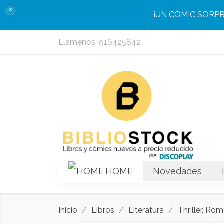
×
¡UN CÓMIC SORP
Llámenos:
916425842
HOME
Novedades
Inicio
Libros
Literatura
Thriller, Rom