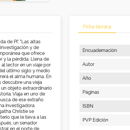
Ficha técnica
a de Pi". "Las altas
investigación y de
Encuadernación
emporánea que ofrece
r y la pérdida. Llena de
Autor
al lector en un viaje por
del último siglo y medio
correrá el alma humana. En
Año
 descubre una vieja
e un objeto extraordinario
Páginas
istoria. Viaja en uno de
busca de ese extraño
una investigadora
ISBN
atha Christie se
erio que le lleva a las
PVP Edición
spués, un senador
tral en el norte de