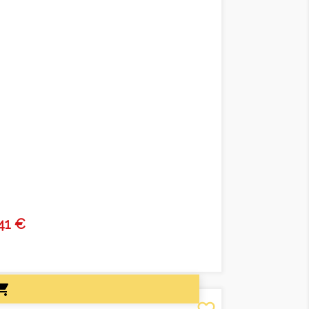
41 €
