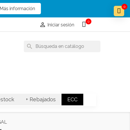
x
x
0
Más información
0

Iniciar sesión
search
stock
+ Rebajados
ECC
GAL