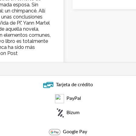
amada esposa. Sin
: un chimpancé. Allí
n unas conclusiones
da de Pi", Yann Martel
 de aquella novela,
án elementos comunes,
evo libro es totalmente
unca ha sido más
ton Post
Tarjeta de crédito
PayPal
Bizum
Google Pay