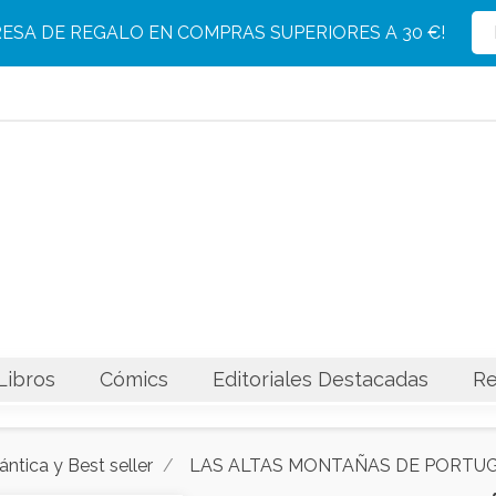
Producto eliminado con éxito del carrito
Producto añadido con éxito al carrito
RESA DE REGALO EN COMPRAS SUPERIORES A 30 €!
Libros
Cómics
Editoriales Destacadas
Re
ántica y Best seller
LAS ALTAS MONTAÑAS DE PORTU