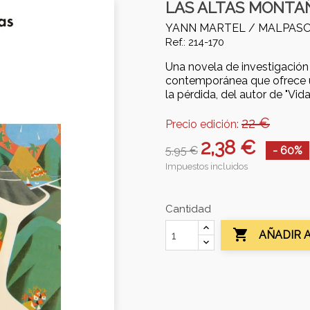
LAS ALTAS MONTA
YANN MARTEL /
MALPAS
Ref.: 214-170
Una novela de investigación
contemporánea que ofrece u
la pérdida, del autor de "Vida 
22 €
Precio edición:
2,38 €
5,95 €
- 60%
Impuestos incluidos
Cantidad

AÑADIR 