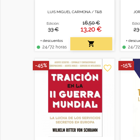
LUIS MIGUEL CARMONA /
T&B
JO
La historia no oficial de los
Relat
Óscar. Crónica de las estrellas y
16,50 €
Edición:
Edic
el glamour del cine.
13,20 €
33 €
23
+ descuentos
+ descu

24/72 horas
24/72
fiber_manual_record
fiber_manual_record
-45%
-15%
favorite_border