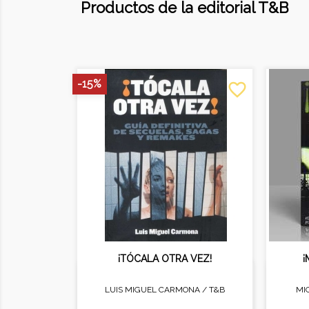
Productos de la editorial T&B
-15%
favorite_border
¡TÓCALA OTRA VEZ!
¡
LUIS MIGUEL CARMONA /
T&B
MI
La obra más completa jamás
En
realizada sobre las secuelas,
maldit