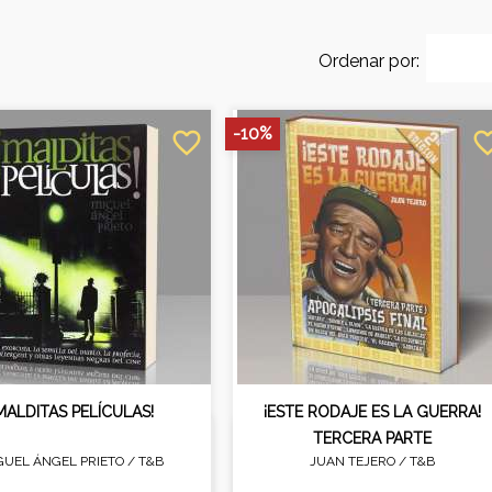
Ordenar por:
-10%
favorite_border
favorite_
MALDITAS PELÍCULAS!
¡ESTE RODAJE ES LA GUERRA!
TERCERA PARTE
GUEL ÁNGEL PRIETO /
T&B
JUAN TEJERO /
T&B
sayo sobre películas
Descubre los secretos, las
as por censura, fracasos
peleas y las pasiones que