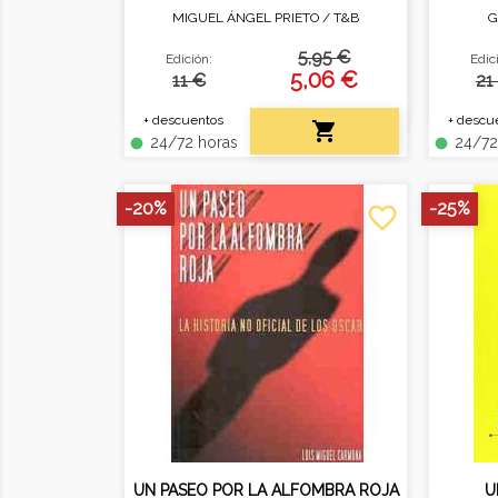
MIGUEL ÁNGEL PRIETO /
T&B
G
Un viaje al lado oscuro de
La bi
Hollywood.
5,95 €
Edición:
Edic
5,06 €
11 €
21
+ descuentos
+ descu

24/72 horas
24/72
fiber_manual_record
fiber_manual_record
-20%
-25%
favorite_border
UN PASEO POR LA ALFOMBRA ROJA
U