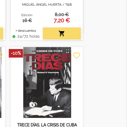
MIGUEL ÁNGEL HUERTA /
T&B
Historia crítica del cine
ue
documental alemán (1896-
8,00 €
Edición:
s
1945)
7,20 €
16 €
+ descuentos

24/72 horas
fiber_manual_record
-10%
border
favorite_border
TRECE DÍAS. LA CRISIS DE CUBA