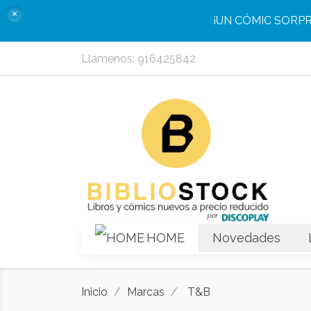
×
¡UN CÓMIC SORP
Llámenos:
916425842
HOME
Novedades
Inicio
Marcas
T&B