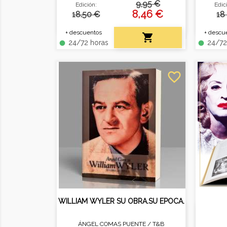
9,95 €
Edición:
Edic
sagas y remakes de la historia
o pol
8,46 €
18.50 €
18
del cine. Contiene, además,
trilogías, personajes, películas
+ descuentos
+ descu

basadas...
24/72 horas
24/72
fiber_manual_record
fiber_manual_record
favorite_border
WILLIAM WYLER SU OBRA.SU EPOCA.
ÁNGEL COMAS PUENTE /
T&B
Biografía del director ganador
La pro