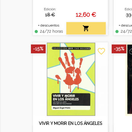
del Oscar por “Ben‑Hur”, con
y efic
Edición:
Edic
repaso de toda su filmografía.
en gra
12,60 €
18 €
33
+ descuentos
+ descu

24/72 horas
24/72
fiber_manual_record
fiber_manual_record
-15%
-35%
favorite_border
VIVIR Y MORIR EN LOS ÁNGELES