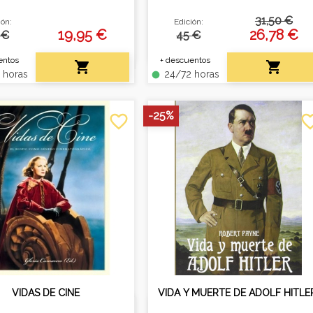
iente de Hollywood. Tomo
trayectoria de los estudios
31,50 €
ión:
Edición:
n formato de 20x29,5 cm.
Disney
19,95 €
26,78 €
 €
45 €
entos
+ descuentos


 horas
24/72 horas
fiber_manual_record
-25%
favorite_border
favorite_
VIDAS DE CINE
VIDA Y MUERTE DE ADOLF HITLE