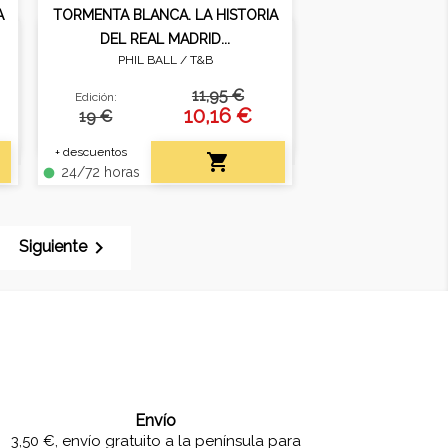
A
TORMENTA BLANCA. LA HISTORIA
DEL REAL MADRID...
PHIL BALL /
T&B
lo
Desde sus orígenes hasta la
o
llegada de la famosa "décima",
11,95 €
Edición:
bajo el mando de Carlo
10,16 €
19 €
Ancelotti.
+ descuentos

24/72 horas
fiber_manual_record

Siguiente
Envío
3,50 €, envío gratuito a la península para