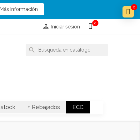
x
x
0
Más información
0

Iniciar sesión
search
stock
+ Rebajados
ECC