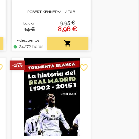
ROBERT KENNEDY/... /
T&B
Período breve, pero que pareció
una eternidad.
9,95 €
Edición:
s
8,96 €
14 €
.
+ descuentos

24/72 horas
fiber_manual_record
-15%
border
favorite_border