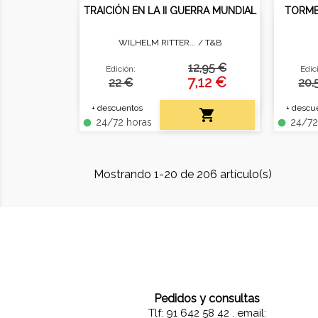
TRAICIÓN EN LA II GUERRA MUNDIAL
TORME
WILHELM RITTER... /
T&B
La lucha de los servicios
Finali
secretos en Europa.
que re
12,95 €
Edición:
Edic
de 
7,12 €
22 €
20.
+ descuentos
+ descu

24/72 horas
24/72
fiber_manual_record
fiber_manual_record
Mostrando 1-20 de 206 artículo(s)
Pedidos y consultas
Tlf: 91 642 58 42 . email: