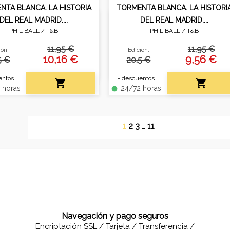
NTA BLANCA. LA HISTORIA
TORMENTA BLANCA. LA HISTORI
DEL REAL MADRID....
DEL REAL MADRID....
PHIL BALL /
T&B
PHIL BALL /
T&B
za con un pronóstico de lo
Finaliza con un pronóstico de 
serva el futuro al equipo
que reserva el futuro al equip
11,95 €
11,95 €
ión:
Edición:
fútbol más famoso del
de fútbol más famoso del
10,16 €
9,56 €
5 €
20.5 €
mundo.
mundo.
entos
+ descuentos


 horas
24/72 horas
fiber_manual_record
1
2
3
…
11
Navegación y pago seguros
Encriptación SSL / Tarjeta / Transferencia /