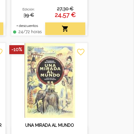
trayectoria de los estudios
27,30 €
Edición:
Disney
24,57 €
39 €
+ descuentos

24/72 horas
fiber_manual_record
-10%
border
favorite_border
R
UNA MIRADA AL MUNDO