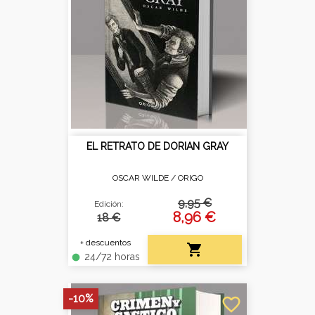
EL RETRATO DE DORIAN GRAY
OSCAR WILDE /
ORIGO
9,95 €
Edición:
8,96 €
18 €
+ descuentos

24/72 horas
fiber_manual_record
-10%
favorite_border