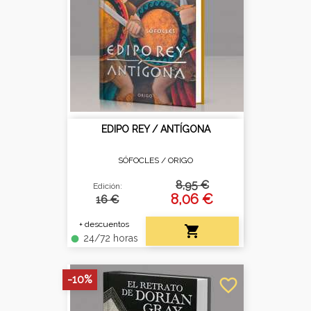
EDIPO REY / ANTÍGONA
SÓFOCLES /
ORIGO
8,95 €
Edición:
8,06 €
16 €
+ descuentos

24/72 horas
fiber_manual_record
-10%
favorite_border