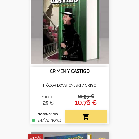
CRIMEN Y CASTIGO
FIÓDOR DOVSTOYESKI /
ORIGO
11,95 €
Edición:
10,76 €
25 €
+ descuentos

24/72 horas
fiber_manual_record
-10%