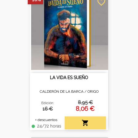
favorite_border
LA VIDA ES SUEÑO
CALDERÓN DE LA BARCA /
ORIGO
8,95 €
Edición:
8,06 €
16 €
+ descuentos

24/72 horas
fiber_manual_record