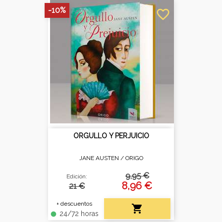
-10%
favorite_border
ORGULLO Y PERJUICIO
JANE AUSTEN /
ORIGO
9,95 €
Edición:
8,96 €
21 €
+ descuentos

24/72 horas
fiber_manual_record