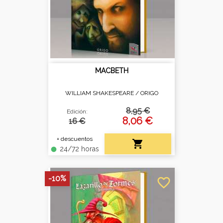
MACBETH
WILLIAM SHAKESPEARE /
ORIGO
8,95 €
Edición:
8,06 €
16 €
+ descuentos

24/72 horas
fiber_manual_record
-10%
favorite_border