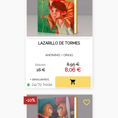
LAZARILLO DE TORMES
ANÓNIMO /
ORIGO
8,95 €
Edición:
8,06 €
16 €
+ descuentos

24/72 horas
fiber_manual_record
-10%
favorite_border