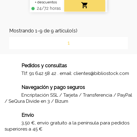
+ descuentos

24/72 horas
fiber_manual_record
Mostrando 1-9 de 9 artículo(s)
1
Pedidos y consultas
Tlf: 91 642 58 42 . email:
clientes@bibliostock.com
Navegación y pago seguros
Encriptación SSL / Tarjeta / Transferencia / PayPal
/ SeQura Divide en 3 / Bizum
Envío
3,50 €, envío gratuito a la península para pedidos
superiores a 45 €