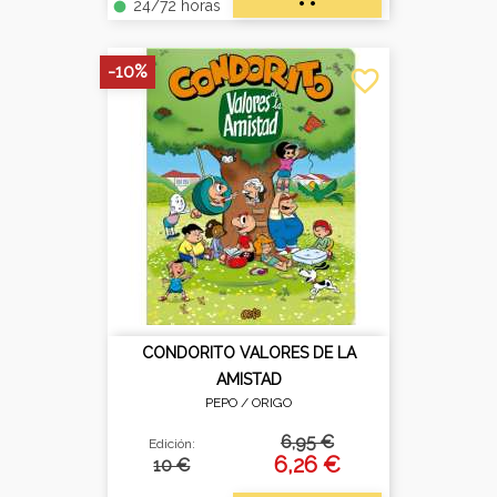
24/72 horas
fiber_manual_record
-10%
favorite_border
CONDORITO VALORES DE LA
AMISTAD
PEPO /
ORIGO
6,95 €
Edición:
6,26 €
10 €