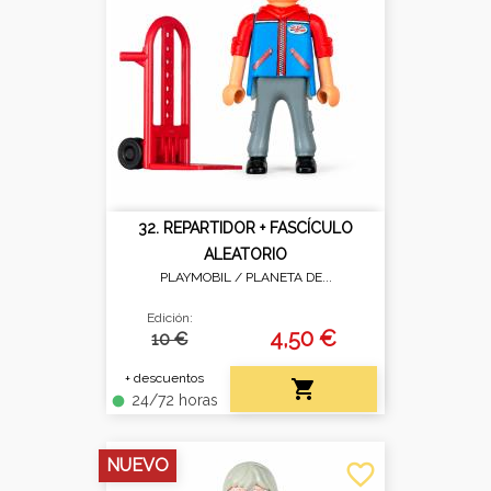
32. REPARTIDOR + FASCÍCULO
ALEATORIO
PLAYMOBIL /
PLANETA DE...
Edición:
4,50 €
10 €
+ descuentos

24/72 horas
fiber_manual_record
NUEVO
favorite_border