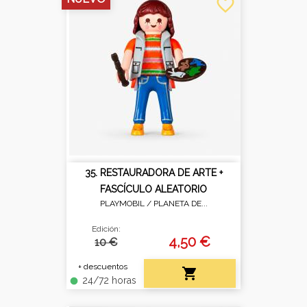
favorite_border
35. RESTAURADORA DE ARTE +
FASCÍCULO ALEATORIO
PLAYMOBIL /
PLANETA DE...
Edición:
4,50 €
10 €
+ descuentos

24/72 horas
fiber_manual_record