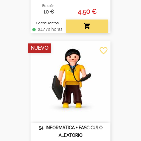
Edición:
4,50 €
10 €
+ descuentos

24/72 horas
fiber_manual_record
NUEVO
favorite_border
54. INFORMÁTICA + FASCÍCULO
ALEATORIO