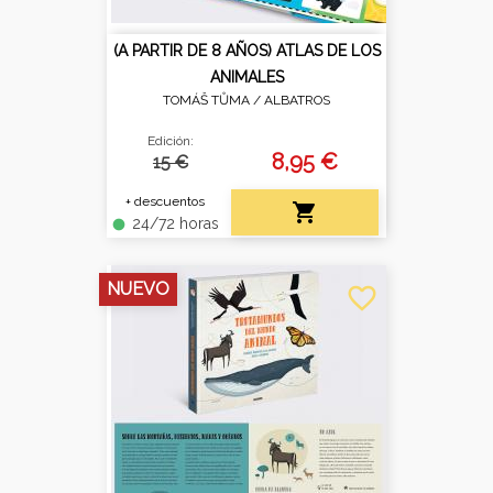
(A PARTIR DE 8 AÑOS) ATLAS DE LOS
ANIMALES
TOMÁŠ TŮMA /
ALBATROS
Edición:
8,95 €
15 €
+ descuentos

24/72 horas
fiber_manual_record
NUEVO
favorite_border