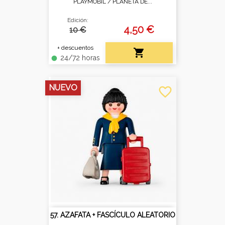
PLAYMOBIL /
PLANETA DE...
Edición:
4,50 €
10 €
+ descuentos

24/72 horas
fiber_manual_record
NUEVO
favorite_border
57. AZAFATA + FASCÍCULO ALEATORIO