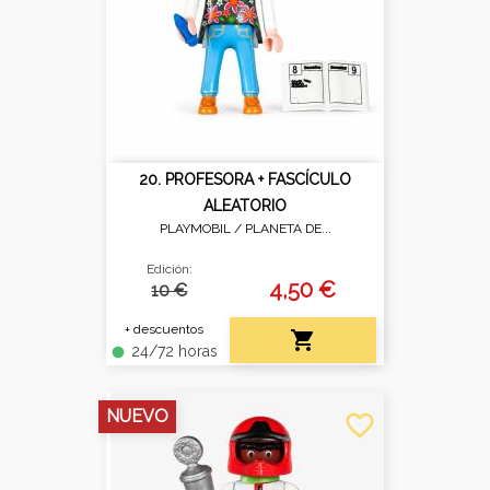
20. PROFESORA + FASCÍCULO
ALEATORIO
PLAYMOBIL /
PLANETA DE...
Edición:
4,50 €
10 €
+ descuentos

24/72 horas
fiber_manual_record
NUEVO
favorite_border