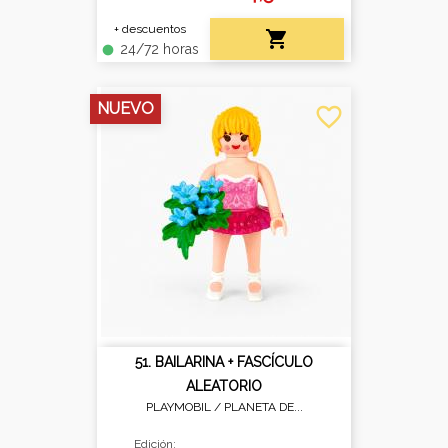
+ descuentos

24/72 horas
fiber_manual_record
NUEVO
favorite_border
51. BAILARINA + FASCÍCULO
ALEATORIO
PLAYMOBIL /
PLANETA DE...
Edición: