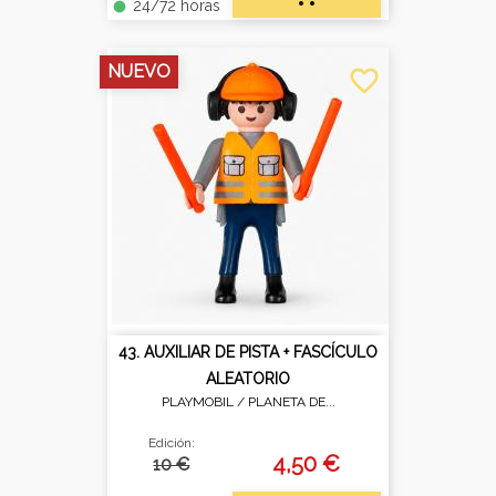
24/72 horas
fiber_manual_record
NUEVO
favorite_border
43. AUXILIAR DE PISTA + FASCÍCULO
ALEATORIO
PLAYMOBIL /
PLANETA DE...
Edición:
4,50 €
10 €