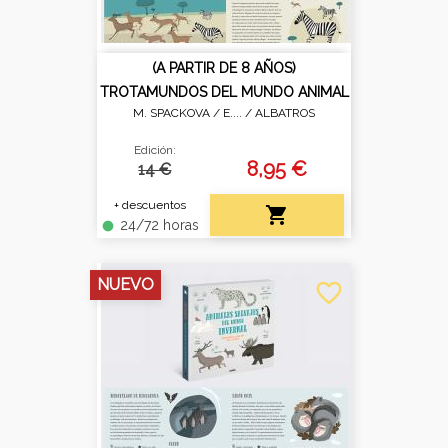
(A PARTIR DE 8 AÑOS)
TROTAMUNDOS DEL MUNDO ANIMAL
M. SPACKOVA / E.... /
ALBATROS
Edición:
8,95 €
14 €
+ descuentos

24/72 horas
fiber_manual_record
NUEVO
favorite_border