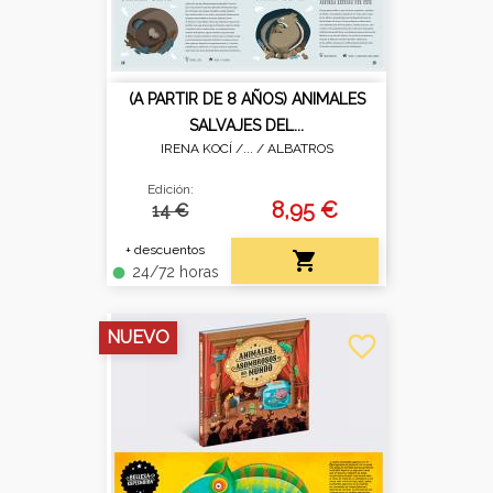
(A PARTIR DE 8 AÑOS) ANIMALES
SALVAJES DEL...
IRENA KOCÍ /... /
ALBATROS
Edición:
8,95 €
14 €
+ descuentos

24/72 horas
fiber_manual_record
NUEVO
favorite_border