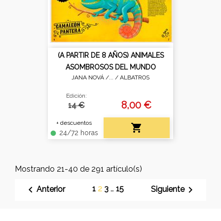
(A PARTIR DE 8 AÑOS) ANIMALES
ASOMBROSOS DEL MUNDO
JANA NOVÁ /... /
ALBATROS
Edición:
8,00 €
14 €
+ descuentos

24/72 horas
fiber_manual_record
Mostrando 21-40 de 291 artículo(s)

1
2
3
…
15

Anterior
Siguiente