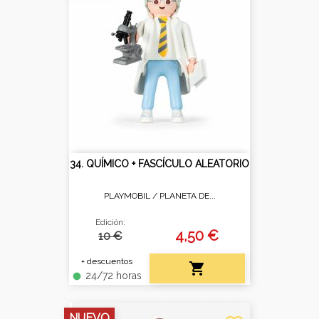
34. QUÍMICO + FASCÍCULO ALEATORIO
PLAYMOBIL /
PLANETA DE...
Edición:
4,50 €
10 €
+ descuentos

24/72 horas
fiber_manual_record
NUEVO