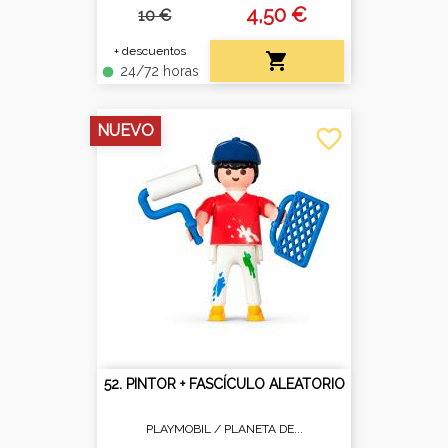
4,50 €
10 €
+ descuentos

24/72 horas
fiber_manual_record
NUEVO
favorite_border
52. PINTOR + FASCÍCULO ALEATORIO
PLAYMOBIL /
PLANETA DE...