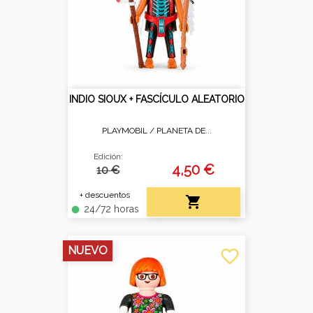
INDIO SIOUX + FASCÍCULO ALEATORIO
PLAYMOBIL /
PLANETA DE...
Edición:
4,50 €
10 €
+ descuentos

24/72 horas
fiber_manual_record
NUEVO
favorite_border