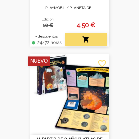
PLAYMOBIL /
PLANETA DE...
Edición:
4,50 €
10 €
+ descuentos

24/72 horas
fiber_manual_record
NUEVO
favorite_border