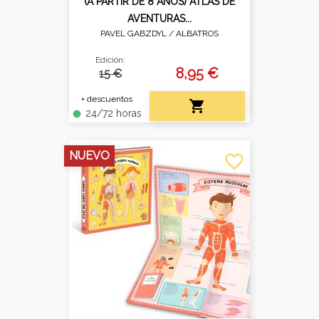
(A PARTIR DE 8 AÑOS) ATLAS DE
AVENTURAS...
PAVEL GABZDYL /
ALBATROS
Edición:
8,95 €
15 €
+ descuentos

24/72 horas
fiber_manual_record
NUEVO
favorite_border