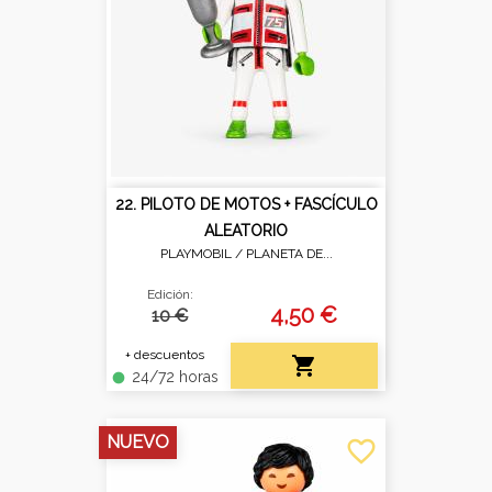
22. PILOTO DE MOTOS + FASCÍCULO
ALEATORIO
PLAYMOBIL /
PLANETA DE...
Edición:
4,50 €
10 €
+ descuentos

24/72 horas
fiber_manual_record
NUEVO
favorite_border