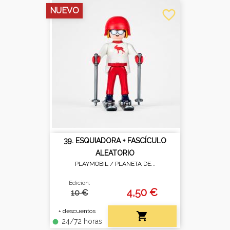
NUEVO
favorite_border
39. ESQUIADORA + FASCÍCULO
ALEATORIO
PLAYMOBIL /
PLANETA DE...
Edición:
4,50 €
10 €
+ descuentos

24/72 horas
fiber_manual_record