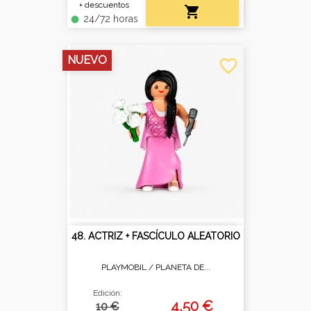
+ descuentos

24/72 horas
fiber_manual_record
NUEVO
favorite_border
48. ACTRIZ + FASCÍCULO ALEATORIO
PLAYMOBIL /
PLANETA DE...
Edición:
4,50 €
10 €