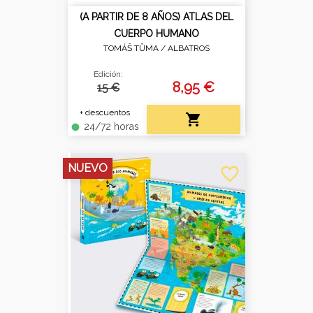
(A PARTIR DE 8 AÑOS) ATLAS DEL
CUERPO HUMANO
TOMÁŠ TŮMA /
ALBATROS
Edición:
8,95 €
15 €
+ descuentos

24/72 horas
fiber_manual_record
NUEVO
favorite_border