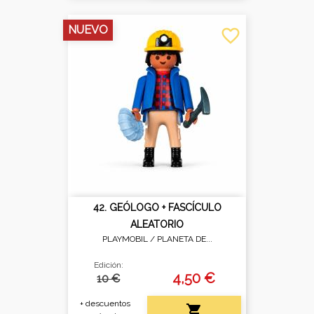
NUEVO
favorite_border
42. GEÓLOGO + FASCÍCULO
ALEATORIO
PLAYMOBIL /
PLANETA DE...
Edición:
4,50 €
10 €
+ descuentos
