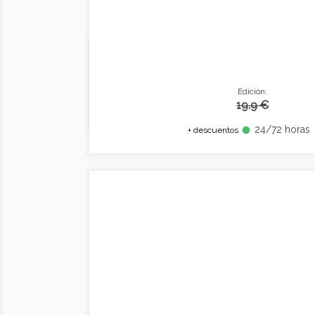
Edición:
19.9 €
24/72 horas
fiber_manual_record
+ descuentos