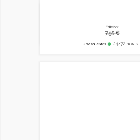
Edición:
7.95 €
24/72 horas
fiber_manual_record
+ descuentos