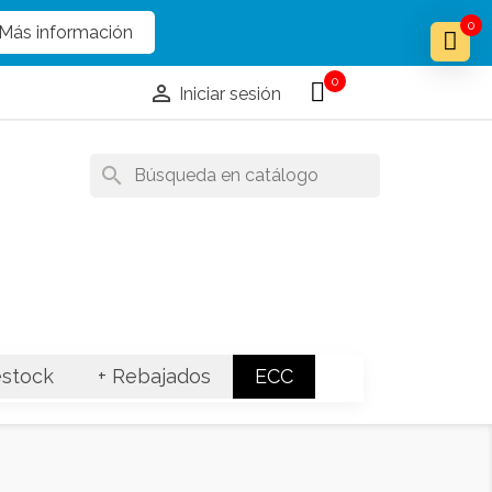
x
x
0
Más información
0

Iniciar sesión
search
stock
+ Rebajados
ECC