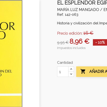
EL ESPLENDOR EGI
MARÍA LUZ MANGADO /
E
Ref.: 142-063
Historia y civilización del Imp
16 €
Precio edición:
8,96 €
9,95 €
- 10%
Impuestos incluidos
Cantidad

AÑADIR 