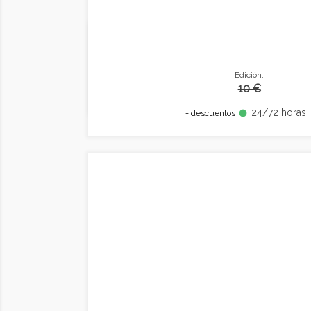
Edición:
10 €
24/72 horas
fiber_manual_record
+ descuentos