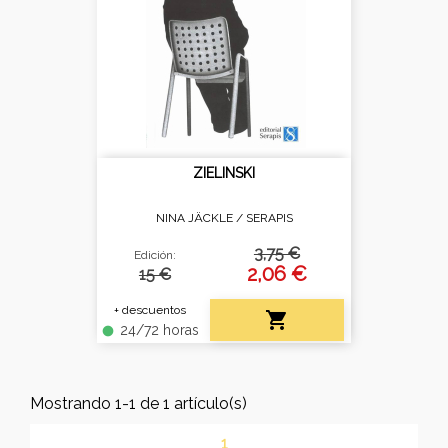
ZIELINSKI
NINA JÄCKLE /
SERAPIS
3,75 €
Edición:
2,06 €
15 €
+ descuentos

24/72 horas
fiber_manual_record
Mostrando 1-1 de 1 artículo(s)
1