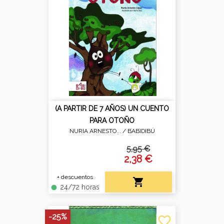
(A PARTIR DE 7 AÑOS) UN CUENTO
PARA OTOÑO
NURIA ARNESTO... /
BABIDIBÚ
5,95 €
2,38 €
+ descuentos

24/72 horas
fiber_manual_record
-25%
favorite_border