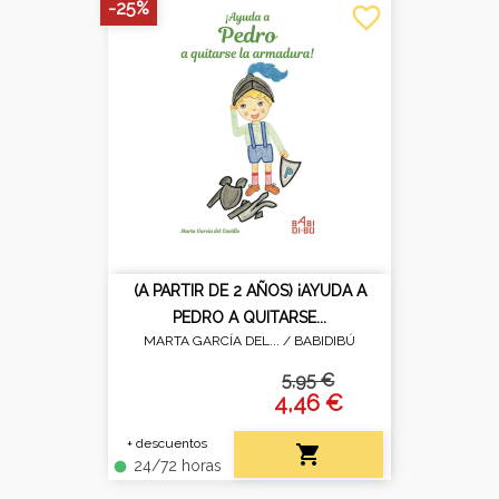
-25%
favorite_border
(A PARTIR DE 2 AÑOS) ¡AYUDA A
PEDRO A QUITARSE...
MARTA GARCÍA DEL... /
BABIDIBÚ
5,95 €
4,46 €
+ descuentos

24/72 horas
fiber_manual_record