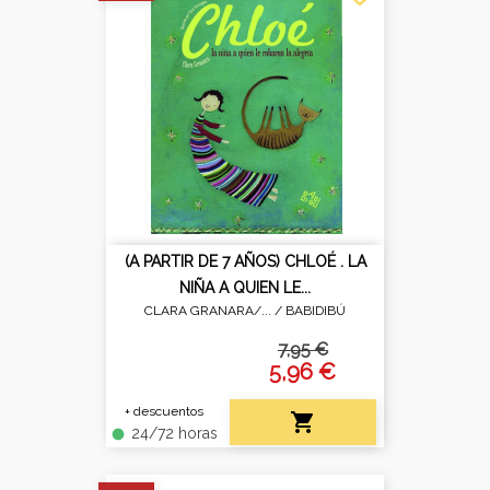
(A PARTIR DE 7 AÑOS) CHLOÉ . LA
NIÑA A QUIEN LE...
CLARA GRANARA/... /
BABIDIBÚ
7,95 €
5,96 €
+ descuentos

24/72 horas
fiber_manual_record