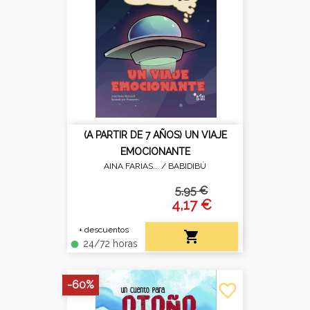
(A PARTIR DE 7 AÑOS) UN VIAJE
EMOCIONANTE
AINA FARIAS... /
BABIDIBÚ
5,95 €
4,17 €
+ descuentos

24/72 horas
fiber_manual_record
-60%
favorite_border