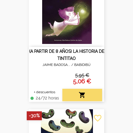
(A PARTIR DE 8 AÑOS) LA HISTORIA DE
TINTITAO
JAIME BADOSA... /
BABIDIBÚ
5,95 €
5,06 €
+ descuentos

24/72 horas
fiber_manual_record
-30%
favorite_border