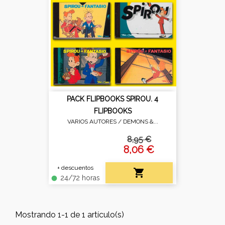
PACK FLIPBOOKS SPIROU. 4
FLIPBOOKS
VARIOS AUTORES /
DEMONS &...
8,95 €
8,06 €
+ descuentos

24/72 horas
fiber_manual_record
Mostrando 1-1 de 1 artículo(s)