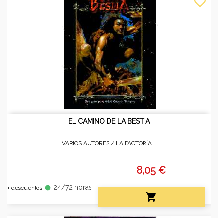
favorite_border
EL CAMINO DE LA BESTIA
VARIOS AUTORES /
LA FACTORÍA...
8,05 €
24/72 horas
fiber_manual_record
+ descuentos
