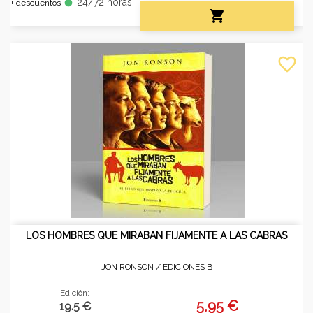
24/72 horas
fiber_manual_record
+ descuentos

favorite_border
LOS HOMBRES QUE MIRABAN FIJAMENTE A LAS CABRAS
JON RONSON /
EDICIONES B
Edición:
5,95 €
19.5 €