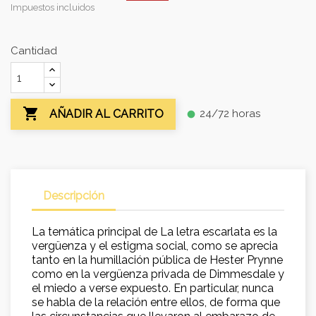
Impuestos incluidos
Cantidad

24/72 horas
AÑADIR AL CARRITO
fiber_manual_record
Descripción
La temática principal de La letra escarlata es la
vergüenza y el estigma social, como se aprecia
tanto en la humillación pública de Hester Prynne
como en la vergüenza privada de Dimmesdale y
el miedo a verse expuesto. En particular, nunca
se habla de la relación entre ellos, de forma que