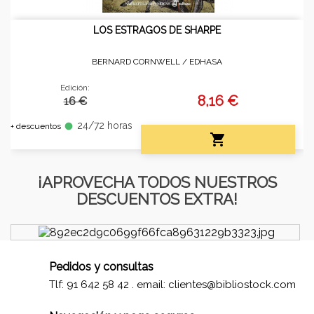
LOS ESTRAGOS DE SHARPE
BERNARD CORNWELL /
EDHASA
Edición:
8,16 €
16 €
24/72 horas
fiber_manual_record
+ descuentos

¡APROVECHA TODOS NUESTROS
DESCUENTOS EXTRA!
Pedidos y consultas
Tlf: 91 642 58 42 . email:
clientes@bibliostock.com