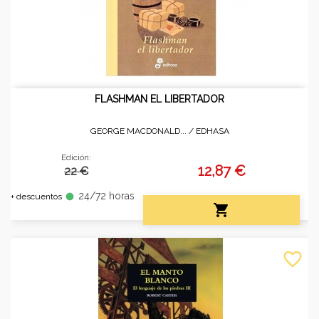
FLASHMAN EL LIBERTADOR
GEORGE MACDONALD... /
EDHASA
Edición:
12,87 €
22 €
24/72 horas
fiber_manual_record
+ descuentos

favorite_border