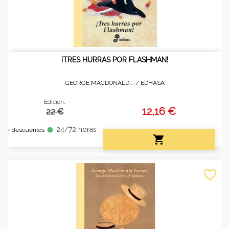
¡TRES HURRAS POR FLASHMAN!
GEORGE MACDONALD... /
EDHASA
Edición:
12,16 €
22 €
24/72 horas
fiber_manual_record
+ descuentos

favorite_border