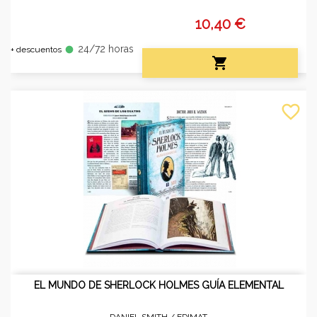
10,40 €
24/72 horas
fiber_manual_record
+ descuentos

favorite_border
EL MUNDO DE SHERLOCK HOLMES GUÍA ELEMENTAL
DANIEL SMITH /
EDIMAT