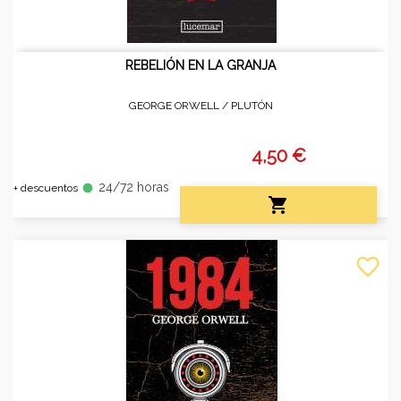
REBELIÓN EN LA GRANJA
GEORGE ORWELL /
PLUTÓN
4,50 €
24/72 horas
fiber_manual_record
+ descuentos

favorite_border