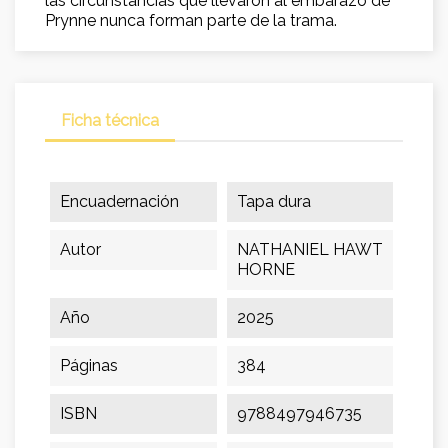
las circunstancias que llevaron al embarazo de
Prynne nunca forman parte de la trama.
Ficha técnica
Encuadernación
Tapa dura
Autor
NATHANIEL HAWT
HORNE
Año
2025
Páginas
384
ISBN
9788497946735