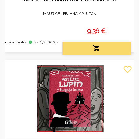
MAURICE LEBLANC /
PLUTÓN
9,36 €
24/72 horas
fiber_manual_record
+ descuentos

favorite_border