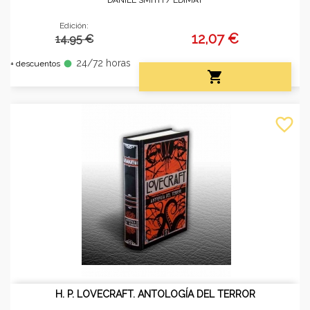
Edición:
12,07 €
14.95 €
24/72 horas
fiber_manual_record
+ descuentos

favorite_border
H. P. LOVECRAFT. ANTOLOGÍA DEL TERROR