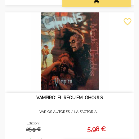

favorite_border
VAMPIRO: EL RÉQUIEM. GHOULS
VARIOS AUTORES /
LA FACTORÍA...
Edición:
5,98 €
25.9 €