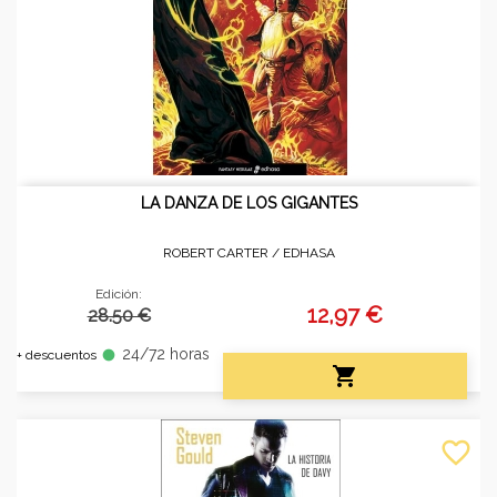
LA DANZA DE LOS GIGANTES
ROBERT CARTER /
EDHASA
Edición:
12,97 €
28.50 €
24/72 horas
fiber_manual_record
+ descuentos

favorite_border