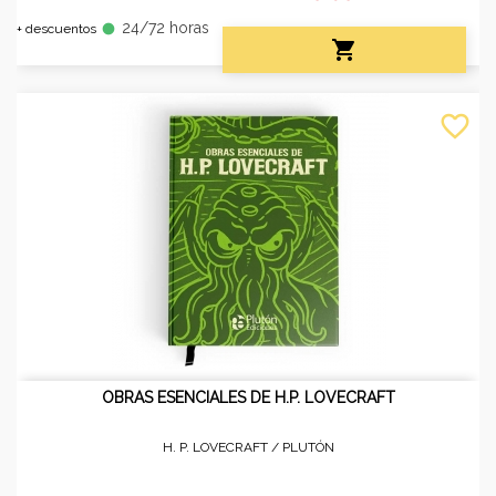
24/72 horas
fiber_manual_record
+ descuentos

favorite_border
OBRAS ESENCIALES DE H.P. LOVECRAFT
H. P. LOVECRAFT /
PLUTÓN