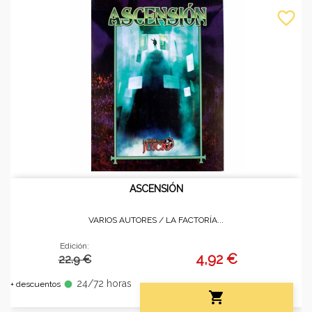
favorite_border
ASCENSIÓN
VARIOS AUTORES /
LA FACTORÍA...
Edición:
4,92 €
22.9 €
24/72 horas
fiber_manual_record
+ descuentos
