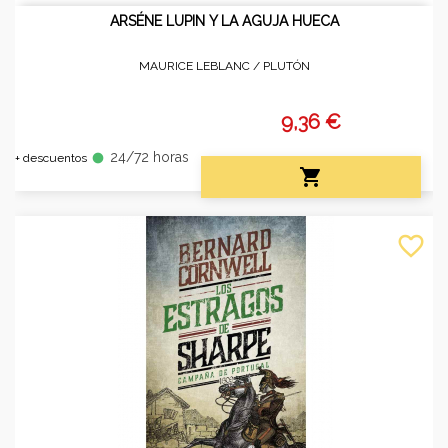
ARSÉNE LUPIN Y LA AGUJA HUECA
MAURICE LEBLANC /
PLUTÓN
9,36 €
24/72 horas
fiber_manual_record
+ descuentos

favorite_border