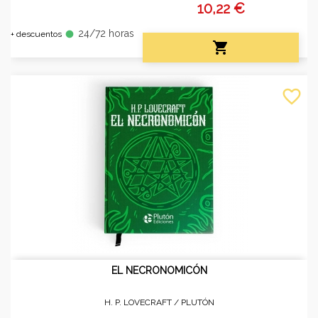
10,22 €
24/72 horas
fiber_manual_record
+ descuentos

favorite_border
EL NECRONOMICÓN
H. P. LOVECRAFT /
PLUTÓN