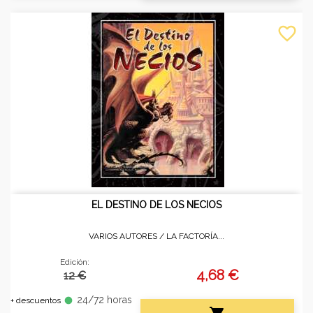
favorite_border
EL DESTINO DE LOS NECIOS
VARIOS AUTORES /
LA FACTORÍA...
Edición:
4,68 €
12 €
24/72 horas
fiber_manual_record
+ descuentos