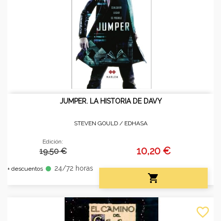
JUMPER. LA HISTORIA DE DAVY
STEVEN GOULD /
EDHASA
Edición:
10,20 €
19.50 €
24/72 horas
fiber_manual_record
+ descuentos

favorite_border