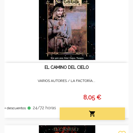
EL CAMINO DEL CIELO
VARIOS AUTORES /
LA FACTORÍA...
8,05 €
24/72 horas
fiber_manual_record
+ descuentos
