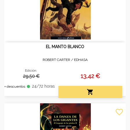
EL MANTO BLANCO
ROBERT CARTER /
EDHASA
Edición:
13,42 €
29.50 €
24/72 horas
fiber_manual_record
+ descuentos

favorite_border