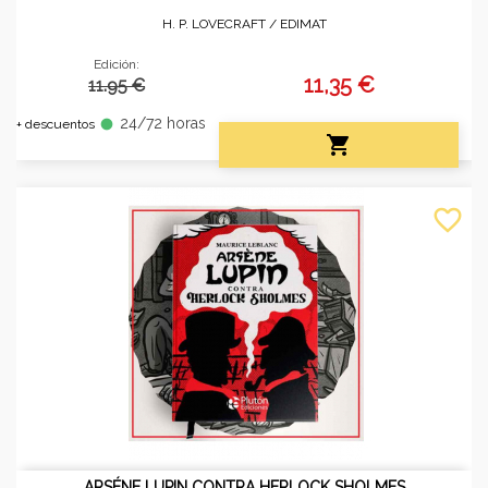
H. P. LOVECRAFT /
EDIMAT
Edición:
11,35 €
11.95 €
24/72 horas
fiber_manual_record
+ descuentos

favorite_border
ARSÉNE LUPIN CONTRA HERLOCK SHOLMES