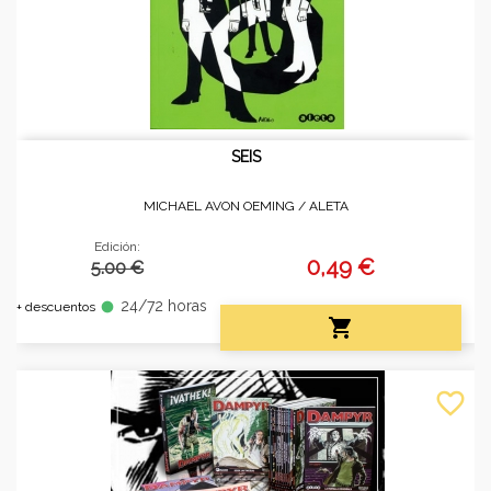
SEIS
MICHAEL AVON OEMING /
ALETA
Edición:
0,49 €
5.00 €
24/72 horas
fiber_manual_record
+ descuentos

favorite_border