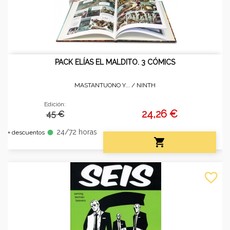
PACK ELÍAS EL MALDITO. 3 CÓMICS
MASTANTUONO Y... /
NINTH
Edición:
24,26 €
45 €
24/72 horas
fiber_manual_record
+ descuentos

favorite_border