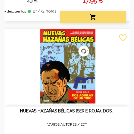
17,95 €
43 €
24/72 horas
fiber_manual_record
+ descuentos

favorite_border
NUEVAS HAZAÑAS BÉLICAS (SERIE ROJA): DOS...
VARIOS AUTORES /
EDT