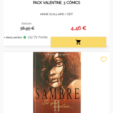
PACK VALENTINE. 3 CÓMICS
ANNE GUILLARD /
EDT
Edición:
4,46 €
38.95 €
24/72 horas
fiber_manual_record
+ descuentos

favorite_border