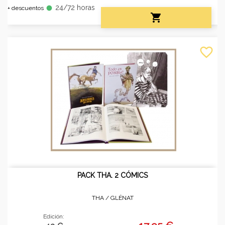
24/72 horas
fiber_manual_record
+ descuentos

favorite_border
PACK THA. 2 CÓMICS
THA /
GLÉNAT
Edición: