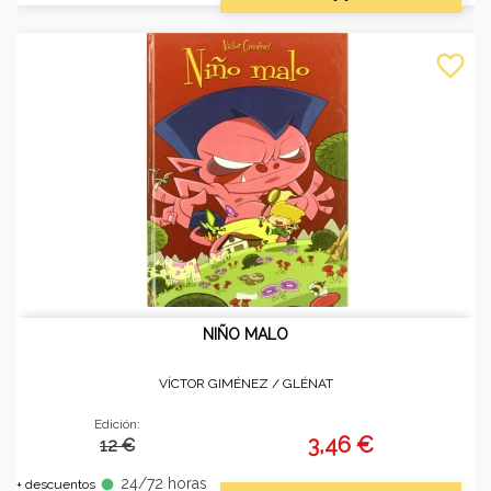
favorite_border
NIÑO MALO
VÍCTOR GIMÉNEZ /
GLÉNAT
Edición:
3,46 €
12 €
24/72 horas
fiber_manual_record
+ descuentos