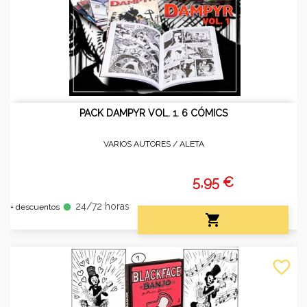
PACK DAMPYR VOL. 1. 6 CÓMICS
VARIOS AUTORES /
ALETA
5,95 €
24/72 horas
fiber_manual_record
+ descuentos

favorite_border