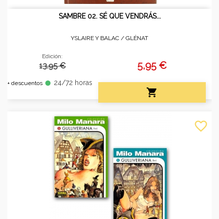
SAMBRE 02. SÉ QUE VENDRÁS...
YSLAIRE Y BALAC /
GLÉNAT
Edición:
5,95 €
13.95 €
24/72 horas
fiber_manual_record
+ descuentos

favorite_border