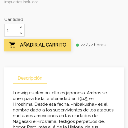
Impuestos incluidos
Cantidad

24/72 horas
AÑADIR AL CARRITO
fiber_manual_record
Descripción
Ludwig es alemán, ella es japonesa. Ambos se
unen para toda la eternidad en 1945, en
Hiroshima. Desde esa fecha, «hibakusha» es el
nombre dado a los supervivientes de los ataques
nucleares americanos en las ciudades de
Nagasaki e Hiroshima. Testigos perpetuos del
horror. Pero, más allá de la Historia, de sus