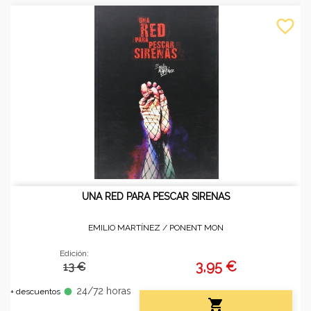
favorite_border
UNA RED PARA PESCAR SIRENAS
EMILIO MARTÍNEZ /
PONENT MON
Edición:
3,95 €
13 €
24/72 horas
fiber_manual_record
+ descuentos
