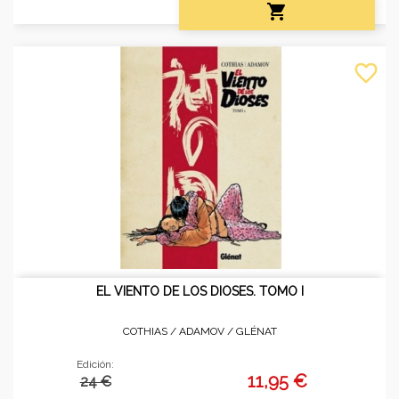

favorite_border
EL VIENTO DE LOS DIOSES. TOMO I
COTHIAS / ADAMOV /
GLÉNAT
Edición:
11,95 €
24 €