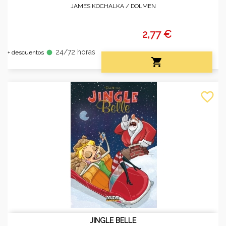
JAMES KOCHALKA /
DOLMEN
2,77 €
24/72 horas
fiber_manual_record
+ descuentos

favorite_border
JINGLE BELLE