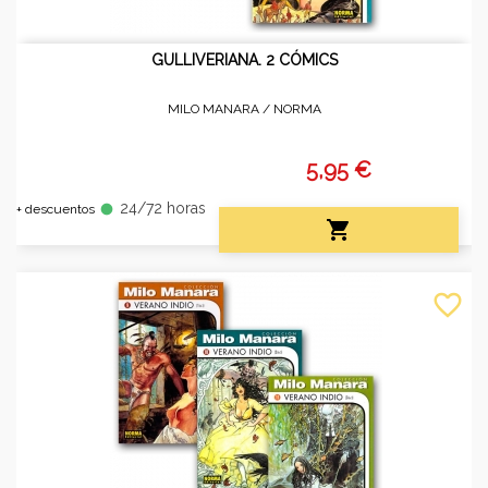
GULLIVERIANA. 2 CÓMICS
MILO MANARA /
NORMA
5,95 €
24/72 horas
fiber_manual_record
+ descuentos

favorite_border