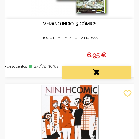
VERANO INDIO. 3 CÓMICS
HUGO PRATT Y MILO... /
NORMA
6,95 €
24/72 horas
fiber_manual_record
+ descuentos

favorite_border