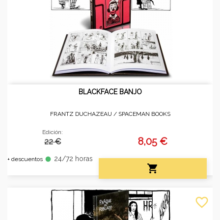
BLACKFACE BANJO
FRANTZ DUCHAZEAU /
SPACEMAN BOOKS
Edición:
8,05 €
22 €
24/72 horas
fiber_manual_record
+ descuentos

favorite_border