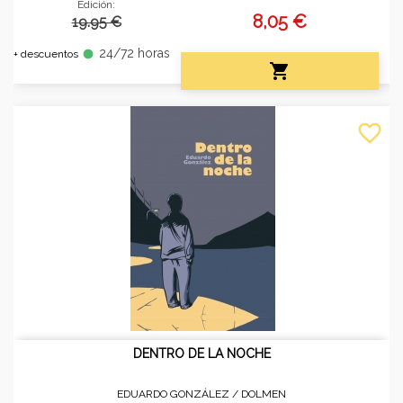
Edición:
8,05 €
19.95 €
24/72 horas
fiber_manual_record
+ descuentos

favorite_border
DENTRO DE LA NOCHE
EDUARDO GONZÁLEZ /
DOLMEN