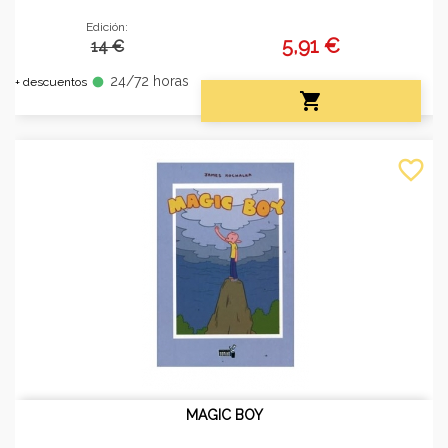
Edición:
5,91 €
14 €
24/72 horas
fiber_manual_record
+ descuentos

favorite_border
MAGIC BOY