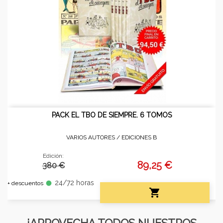
PACK EL TBO DE SIEMPRE. 6 TOMOS
VARIOS AUTORES /
EDICIONES B
Edición:
89,25 €
380 €
24/72 horas
fiber_manual_record
+ descuentos

¡APROVECHA TODOS NUESTROS