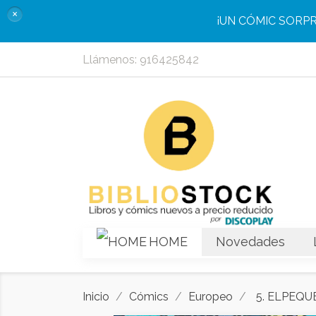
×
¡UN CÓMIC SORP
Llámenos:
916425842
HOME
Novedades
Inicio
Cómics
Europeo
5. ELPEQU