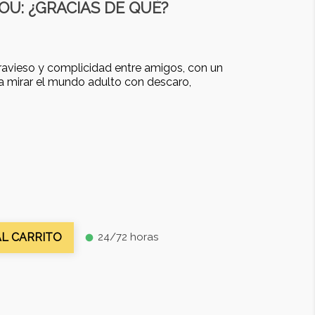
OU: ¿GRACIAS DE QUÉ?
avieso y complicidad entre amigos, con un
a mirar el mundo adulto con descaro,
24/72 horas
AL CARRITO
fiber_manual_record