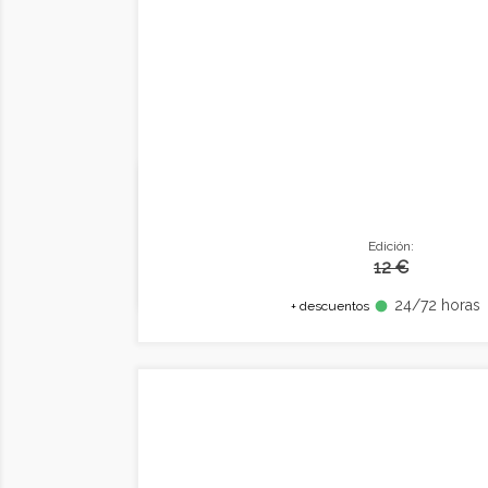
Edición:
12 €
24/72 horas
fiber_manual_record
+ descuentos