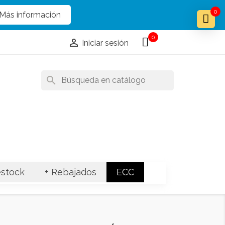
x
x
0
Más información
0

Iniciar sesión
search
stock
+ Rebajados
ECC