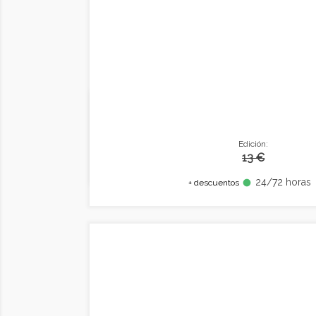
Edición:
13 €
24/72 horas
fiber_manual_record
+ descuentos