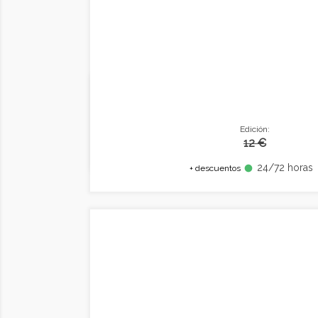
Edición:
12 €
24/72 horas
fiber_manual_record
+ descuentos