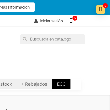
x
x
0
Más información
0

Iniciar sesión
search
stock
+ Rebajados
ECC