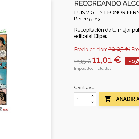
RECORDANDO ALCO
LUIS VIGIL Y LEONOR FE
Ref.: 145-013
Recopilación de lo mejor pub
editorial Cliper.
29.95 €
Precio edición:
Pre
11,01 €
12,95 €
- 15
Impuestos incluidos
Cantidad

AÑADIR 