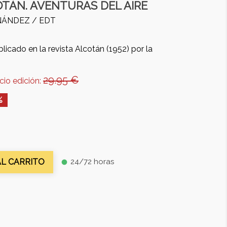
TÁN. AVENTURAS DEL AIRE
RNÁNDEZ /
EDT
licado en la revista Alcotán (1952) por la
29.95 €
cio edición:
%
24/72 horas
AL CARRITO
fiber_manual_record