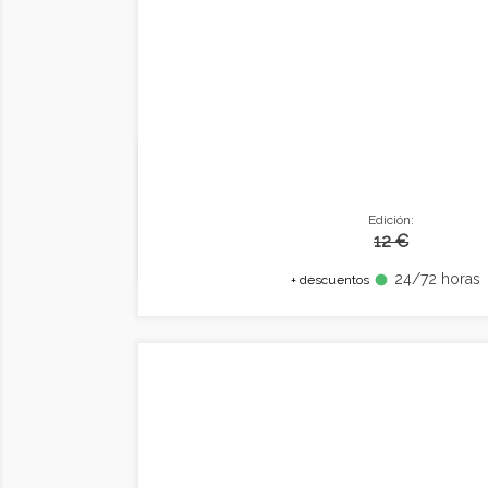
Edición:
12 €
24/72 horas
fiber_manual_record
+ descuentos