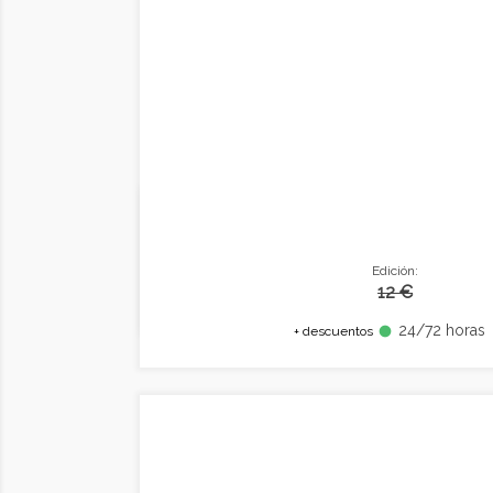
Edición:
12 €
24/72 horas
fiber_manual_record
+ descuentos