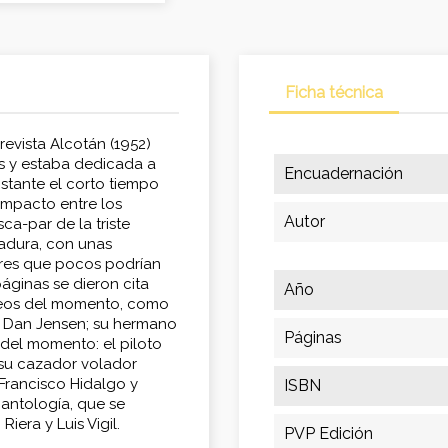
Ficha técnica
revista Alcotán (1952)
os y estaba dedicada a
Encuadernación
bstante el corto tiempo
impacto entre los
Autor
ca-par de la triste
tadura, con unas
ares que pocos podrían
áginas se dieron cita
Año
beos del momento, como
e Dan Jensen; su hermano
Páginas
del momento: el piloto
 su cazador volador
 Francisco Hidalgo y
ISBN
 antología, que se
iera y Luis Vigil.
PVP Edición