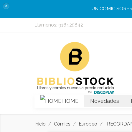
×
¡UN CÓMIC SORP
Llámenos:
916425842
HOME
Novedades
Inicio
Cómics
Europeo
RECORDAN