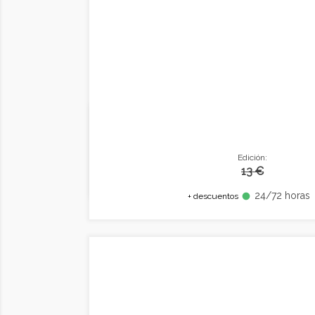
Edición:
13 €
24/72 horas
fiber_manual_record
+ descuentos