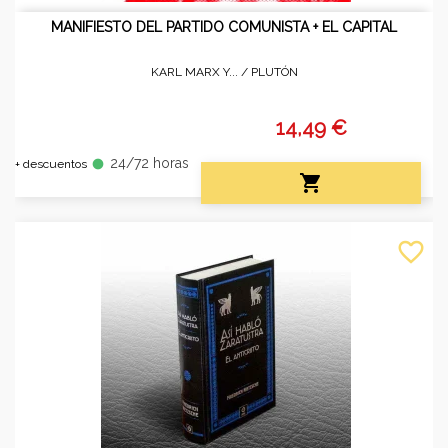
MANIFIESTO DEL PARTIDO COMUNISTA + EL CAPITAL
KARL MARX Y... /
PLUTÓN
14,49 €
24/72 horas
fiber_manual_record
+ descuentos

favorite_border