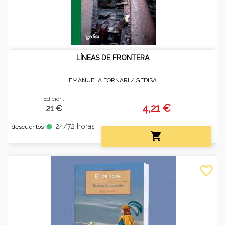
LÍNEAS DE FRONTERA
EMANUELA FORNARI /
GEDISA
Edición:
4,21 €
21 €
24/72 horas
fiber_manual_record
+ descuentos

favorite_border