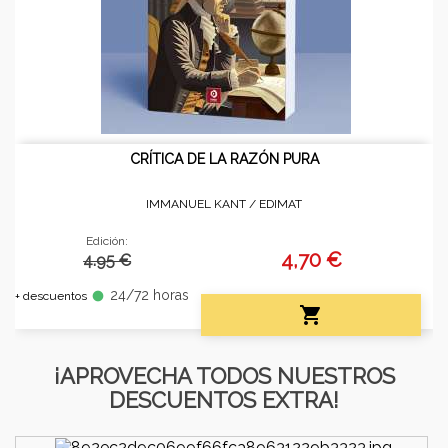
CRÍTICA DE LA RAZÓN PURA
IMMANUEL KANT /
EDIMAT
Edición:
4,70 €
4.95 €
24/72 horas
fiber_manual_record
+ descuentos

¡APROVECHA TODOS NUESTROS
DESCUENTOS EXTRA!