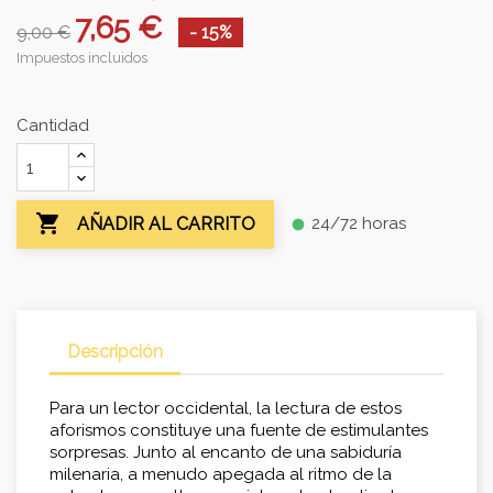
7,65 €
9,00 €
- 15%
Impuestos incluidos
Cantidad

24/72 horas
AÑADIR AL CARRITO
fiber_manual_record
Descripción
Para un lector occidental, la lectura de estos
aforismos constituye una fuente de estimulantes
sorpresas. Junto al encanto de una sabiduría
milenaria, a menudo apegada al ritmo de la