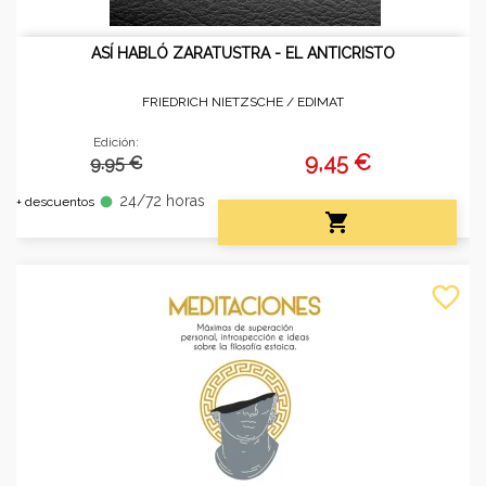
ASÍ HABLÓ ZARATUSTRA - EL ANTICRISTO
FRIEDRICH NIETZSCHE /
EDIMAT
Edición:
9,45 €
9.95 €
24/72 horas
fiber_manual_record
+ descuentos

favorite_border