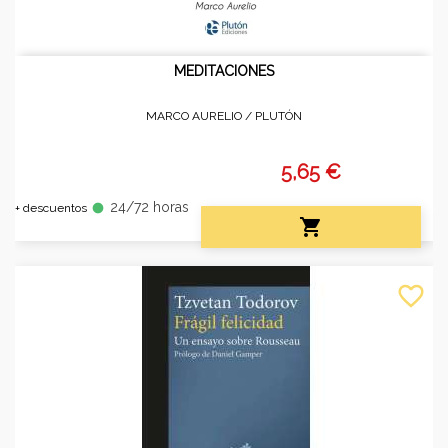
MEDITACIONES
MARCO AURELIO /
PLUTÓN
5,65 €
24/72 horas
fiber_manual_record
+ descuentos

favorite_border