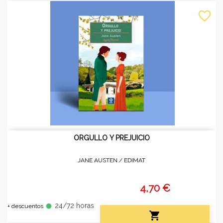
favorite_border
ORGULLO Y PREJUICIO
JANE AUSTEN /
EDIMAT
4,70 €
24/72 horas
fiber_manual_record
+ descuentos
