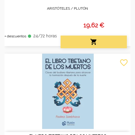
ARISTÓTELES /
PLUTÓN
19,62 €
24/72 horas
fiber_manual_record
+ descuentos

favorite_border