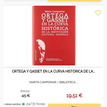
favorite_border
ORTEGA Y GASSET EN LA CURVA HISTÓRICA DE LA...
MARTA CAMPOMAR /
BIBLIOTECA...
Edición:
19,51 €
45 €
24/72 horas
fiber_manual_record
+ descuentos