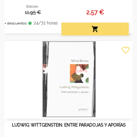
Edición:
2,57 €
11.95 €
24/72 horas
fiber_manual_record
+ descuentos

favorite_border
LUDWIG WITTGENSTEIN. ENTRE PARADOJAS Y APORÍAS