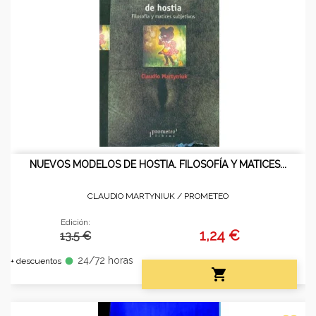
NUEVOS MODELOS DE HOSTIA. FILOSOFÍA Y MATICES...
CLAUDIO MARTYNIUK /
PROMETEO
Edición:
1,24 €
13.5 €
24/72 horas
fiber_manual_record
+ descuentos
