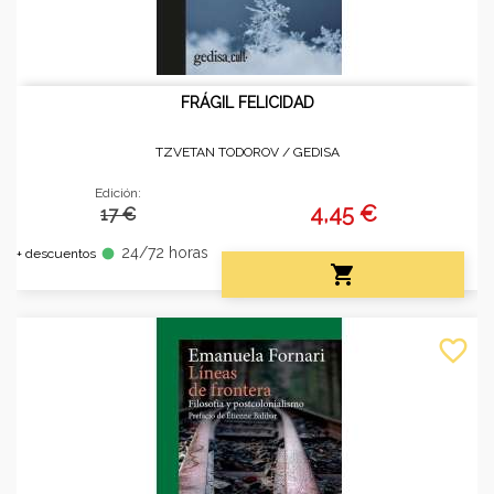
FRÁGIL FELICIDAD
TZVETAN TODOROV /
GEDISA
Edición:
4,45 €
17 €
24/72 horas
fiber_manual_record
+ descuentos

favorite_border