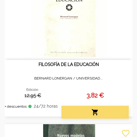
FILOSOFÍA DE LA EDUCACIÓN
BERNARD LONERGAN /
UNIVERSIDAD...
Edición:
3,82 €
12.95 €
24/72 horas
fiber_manual_record
+ descuentos

favorite_border