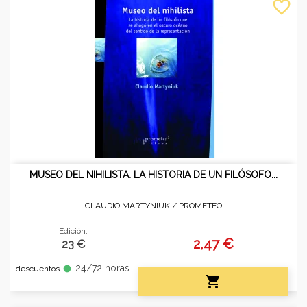
favorite_border
MUSEO DEL NIHILISTA. LA HISTORIA DE UN FILÓSOFO...
CLAUDIO MARTYNIUK /
PROMETEO
Edición:
2,47 €
23 €
24/72 horas
fiber_manual_record
+ descuentos
