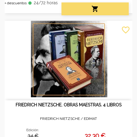
24/72 horas
fiber_manual_record
+ descuentos

favorite_border
FRIEDRICH NIETZSCHE. OBRAS MAESTRAS. 4 LIBROS
FRIEDRICH NIETZSCHE /
EDIMAT
Edición:
32,30 €
34 €