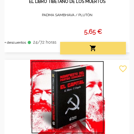
EL LIBRO TIBETANO DE LOS MUERTOS
PADMA SAMBHAVA /
PLUTÓN
5,65 €
24/72 horas
fiber_manual_record
+ descuentos

favorite_border