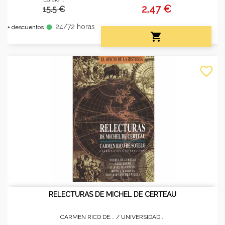
2,47 €
15.5 €
24/72 horas
fiber_manual_record
+ descuentos

favorite_border
RELECTURAS DE MICHEL DE CERTEAU
CARMEN RICO DE... /
UNIVERSIDAD...