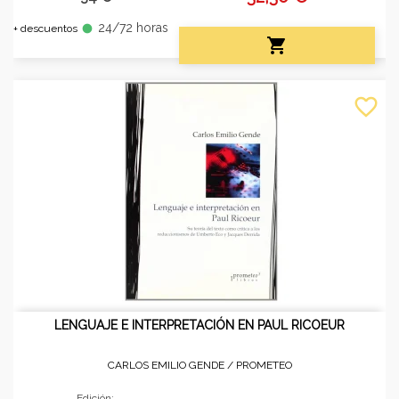
24/72 horas
fiber_manual_record
+ descuentos

favorite_border
LENGUAJE E INTERPRETACIÓN EN PAUL RICOEUR
CARLOS EMILIO GENDE /
PROMETEO
Edición: