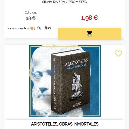
SILVIA RIVERA /
PROMETEO
Edición:
1,98 €
13 €
5/15 días
fiber_manual_record
+ descuentos

favorite_border
ARISTÓTELES. OBRAS INMORTALES