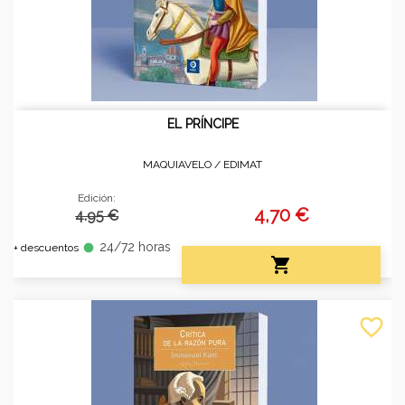
EL PRÍNCIPE
MAQUIAVELO /
EDIMAT
Edición:
4,70 €
4.95 €
24/72 horas
fiber_manual_record
+ descuentos

favorite_border