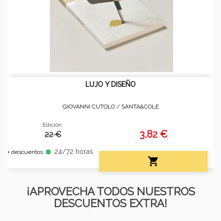
LUJO Y DISEÑO
GIOVANNI CUTOLO /
SANTA&COLE
Edición:
3,82 €
22 €
24/72 horas
fiber_manual_record
+ descuentos

¡APROVECHA TODOS NUESTROS
DESCUENTOS EXTRA!