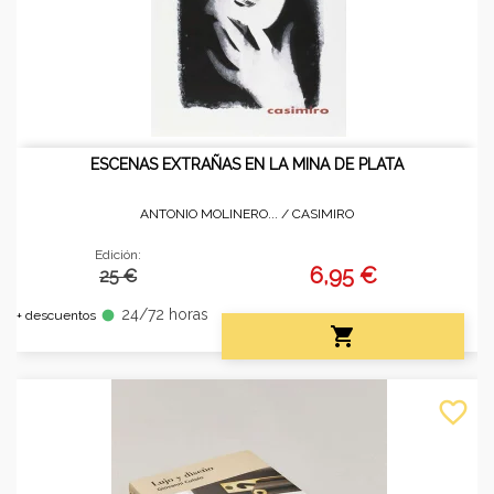
ESCENAS EXTRAÑAS EN LA MINA DE PLATA
ANTONIO MOLINERO... /
CASIMIRO
Edición:
6,95 €
25 €
24/72 horas
fiber_manual_record
+ descuentos

favorite_border