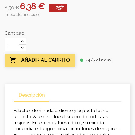
6,38 €
8,50 €
- 25%
Impuestos incluidos
Cantidad

24/72 horas
AÑADIR AL CARRITO
fiber_manual_record
Descripción
Esbelto, de mirada ardiente y aspecto latino,
Rodolfo Valentino fue el sueño de todas las
mujeres. En el cine y fuera de él, su mirada
encendía el fuego sexual en millones de mujeres.
Esta apasionante y desmitificadora biografía