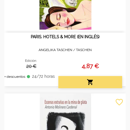
PARIS. HOTELS & MORE (EN INGLÉS)
ANGELIKA TASCHEN /
TASCHEN
Edición:
4,87 €
20 €
24/72 horas
fiber_manual_record
+ descuentos

favorite_border