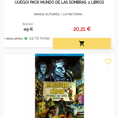
(JUEGO) PACK MUNDO DE LAS SOMBRAS. 2 LIBROS
VARIOS AUTORES /
LA FACTORÍA...
Edición:
20,21 €
49 €
24/72 horas
fiber_manual_record
+ descuentos

favorite_border