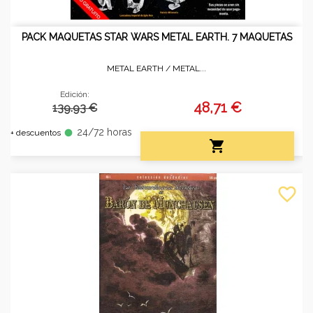
PACK MAQUETAS STAR WARS METAL EARTH. 7 MAQUETAS
METAL EARTH /
METAL...
Edición:
48,71 €
139.93 €
24/72 horas
fiber_manual_record
+ descuentos

favorite_border