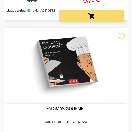
35 €
24/72 horas
fiber_manual_record
+ descuentos

favorite_border
ENIGMAS GOURMET
VARIOS AUTORES /
ALMA