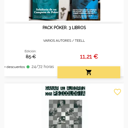
PACK PÓKER. 3 LIBROS
VARIOS AUTORES /
TEELL
Edición:
11,21 €
85 €
24/72 horas
fiber_manual_record
+ descuentos

favorite_border