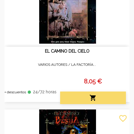
EL CAMINO DEL CIELO
VARIOS AUTORES /
LA FACTORÍA...
8,05 €
24/72 horas
fiber_manual_record
+ descuentos

favorite_border