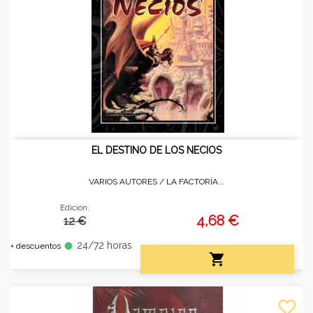
EL DESTINO DE LOS NECIOS
VARIOS AUTORES /
LA FACTORÍA...
Edición:
4,68 €
12 €
24/72 horas
fiber_manual_record
+ descuentos

favorite_border