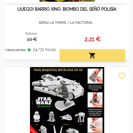
(JUEGO) BARRIO XINO. BIOMBO DEL SEÑÓ POLISÍA
SERGI LA TORRE /
LA FACTORÍA...
Edición:
2,21 €
10 €
24/72 horas
fiber_manual_record
+ descuentos

favorite_border