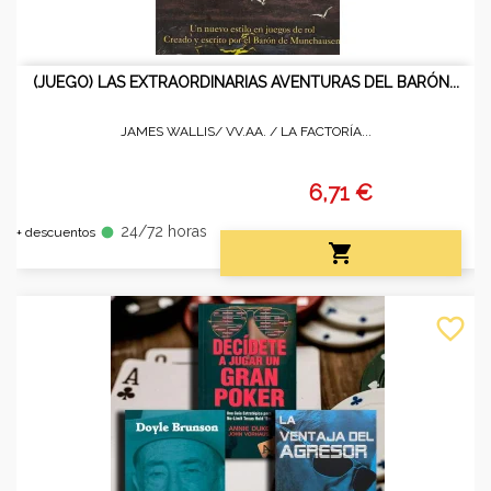
(JUEGO) LAS EXTRAORDINARIAS AVENTURAS DEL BARÓN...
JAMES WALLIS/ VV.AA. /
LA FACTORÍA...
6,71 €
24/72 horas
fiber_manual_record
+ descuentos

favorite_border