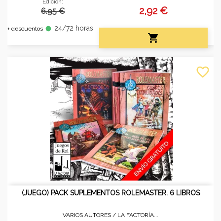
Edición:
2,92 €
6.95 €
24/72 horas
fiber_manual_record
+ descuentos

favorite_border
(JUEGO) PACK SUPLEMENTOS ROLEMASTER. 6 LIBROS
VARIOS AUTORES /
LA FACTORÍA...