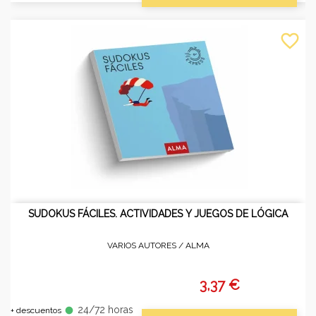
favorite_border
SUDOKUS FÁCILES. ACTIVIDADES Y JUEGOS DE LÓGICA
VARIOS AUTORES /
ALMA
3,37 €
24/72 horas
fiber_manual_record
+ descuentos