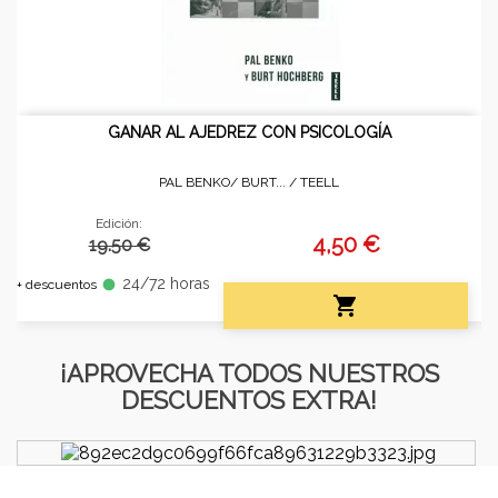
GANAR AL AJEDREZ CON PSICOLOGÍA
PAL BENKO/ BURT... /
TEELL
Edición:
4,50 €
19.50 €
24/72 horas
fiber_manual_record
+ descuentos

¡APROVECHA TODOS NUESTROS
DESCUENTOS EXTRA!