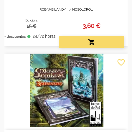
ROB WEILAND/... /
NOSOLOROL
Edición:
3,60 €
15 €
24/72 horas
fiber_manual_record
+ descuentos

favorite_border