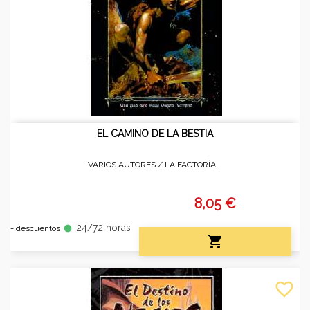
EL CAMINO DE LA BESTIA
VARIOS AUTORES /
LA FACTORÍA...
8,05 €
24/72 horas
fiber_manual_record
+ descuentos

favorite_border