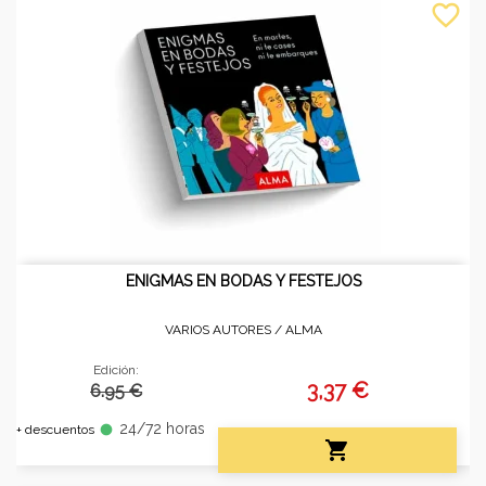
favorite_border
ENIGMAS EN BODAS Y FESTEJOS
VARIOS AUTORES /
ALMA
Edición:
3,37 €
6.95 €
24/72 horas
fiber_manual_record
+ descuentos
