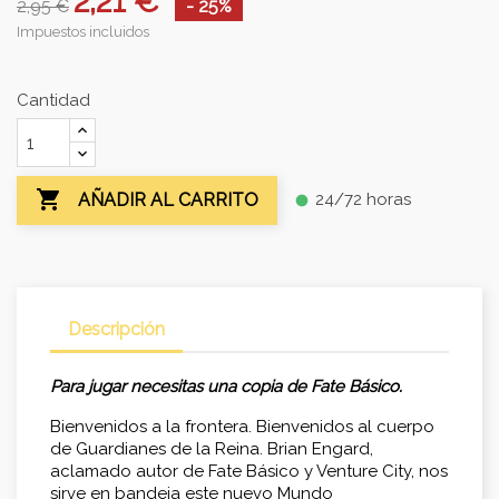
2,21 €
2,95 €
- 25%
Impuestos incluidos
Cantidad

24/72 horas
AÑADIR AL CARRITO
fiber_manual_record
Descripción
Para jugar necesitas una copia de Fate Básico.
Bienvenidos a la frontera. Bienvenidos al cuerpo
de Guardianes de la Reina. Brian Engard,
aclamado autor de Fate Básico y Venture City, nos
sirve en bandeja este nuevo Mundo