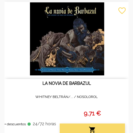
favorite_border
LA NOVIA DE BARBAZUL
WHITNEY BELTRÁN/... /
NOSOLOROL
9,71 €
24/72 horas
fiber_manual_record
+ descuentos
