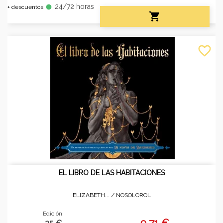
24/72 horas
fiber_manual_record
+ descuentos

favorite_border
EL LIBRO DE LAS HABITACIONES
ELIZABETH... /
NOSOLOROL
Edición:
9,71 €