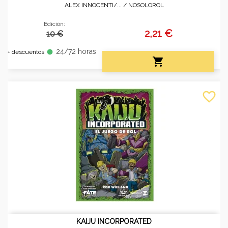
ALEX INNOCENTI/... /
NOSOLOROL
Edición:
2,21 €
10 €
24/72 horas
fiber_manual_record
+ descuentos

favorite_border
KAIJU INCORPORATED