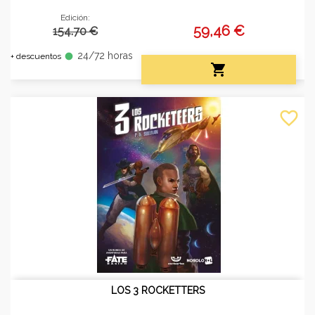
Edición:
59,46 €
154.70 €
24/72 horas
fiber_manual_record
+ descuentos

favorite_border
LOS 3 ROCKETTERS