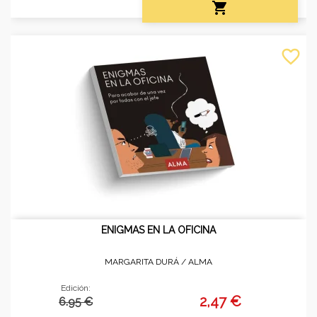

favorite_border
ENIGMAS EN LA OFICINA
MARGARITA DURÁ /
ALMA
Edición:
2,47 €
6.95 €