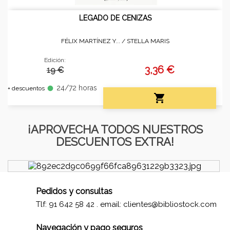
LEGADO DE CENIZAS
FÉLIX MARTÍNEZ Y... /
STELLA MARIS
Edición:
3,36 €
19 €
24/72 horas
fiber_manual_record
+ descuentos

¡APROVECHA TODOS NUESTROS
DESCUENTOS EXTRA!
Pedidos y consultas
Tlf: 91 642 58 42 . email:
clientes@bibliostock.com
Navegación y pago seguros