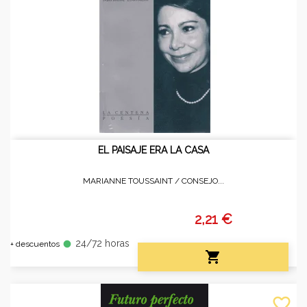
EL PAISAJE ERA LA CASA
MARIANNE TOUSSAINT /
CONSEJO...
2,21 €
24/72 horas
fiber_manual_record
+ descuentos

favorite_border