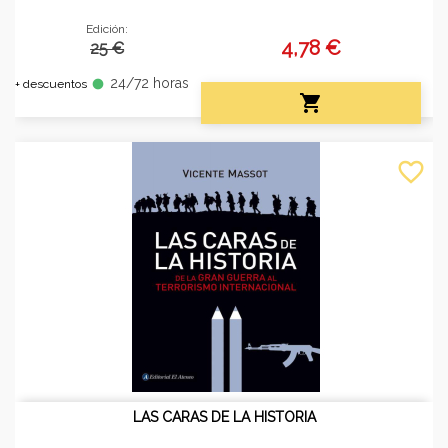
Edición:
4,78 €
25 €
24/72 horas
fiber_manual_record
+ descuentos

favorite_border
LAS CARAS DE LA HISTORIA