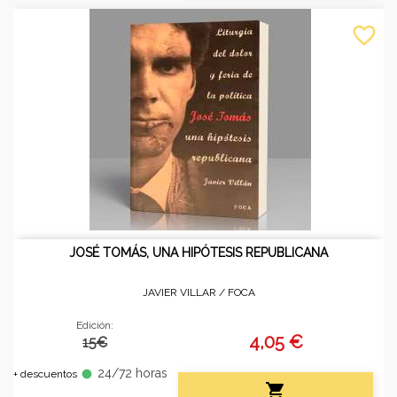
favorite_border
JOSÉ TOMÁS, UNA HIPÓTESIS REPUBLICANA
JAVIER VILLAR /
FOCA
Edición:
4,05 €
15€
24/72 horas
fiber_manual_record
+ descuentos
