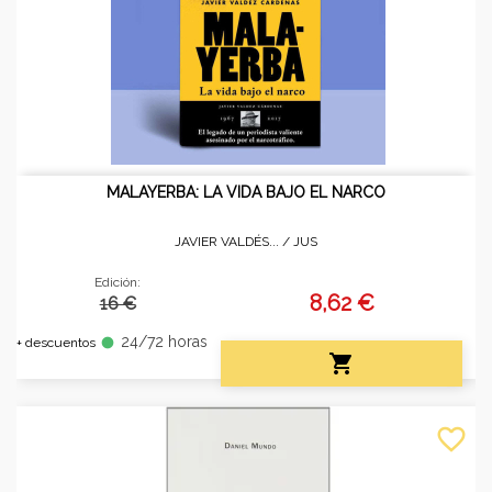
MALAYERBA: LA VIDA BAJO EL NARCO
JAVIER VALDÉS... /
JUS
Edición:
8,62 €
16 €
24/72 horas
fiber_manual_record
+ descuentos

favorite_border