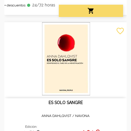
24/72 horas
fiber_manual_record
+ descuentos

favorite_border
ES SOLO SANGRE
ANNA DAHLQVIST /
NAVONA
Edición: