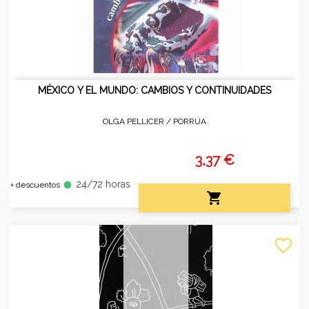
MÉXICO Y EL MUNDO: CAMBIOS Y CONTINUIDADES
OLGA PELLICER /
PORRÚA
3,37 €
24/72 horas
fiber_manual_record
+ descuentos

favorite_border