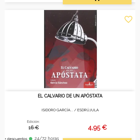
favorite_border
EL CALVARIO DE UN APÓSTATA
ISIDORO GARCÍA... /
ESDRÚJULA
Edición:
4,95 €
16 €
24/72 horas
fiber_manual_record
+ descuentos