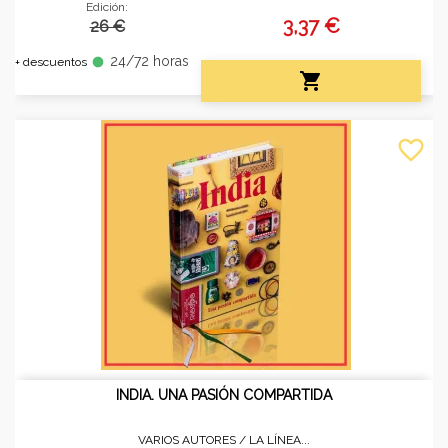
Edición:
3,37 €
26 €
24/72 horas
fiber_manual_record
+ descuentos

favorite_border
INDIA. UNA PASIÓN COMPARTIDA
VARIOS AUTORES /
LA LÍNEA...