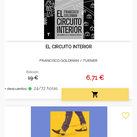
EL CIRCUITO INTERIOR
FRANCISCO GOLDMAN /
TURNER
Edición:
6,71 €
19 €
24/72 horas
fiber_manual_record
+ descuentos

favorite_border