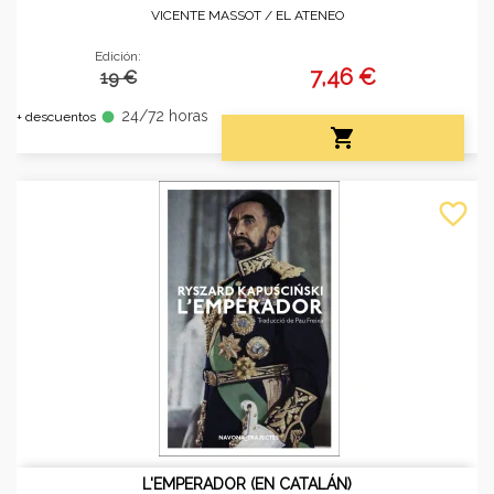
VICENTE MASSOT /
EL ATENEO
Edición:
7,46 €
19 €
24/72 horas
fiber_manual_record
+ descuentos

favorite_border
L'EMPERADOR (EN CATALÁN)