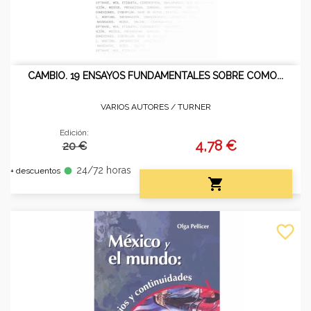
CAMBIO. 19 ENSAYOS FUNDAMENTALES SOBRE COMO...
VARIOS AUTORES /
TURNER
Edición:
4,78 €
20 €
24/72 horas
fiber_manual_record
+ descuentos

favorite_border