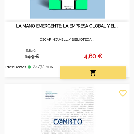
LA MANO EMERGENTE: LA EMPRESA GLOBAL Y EL...
ÓSCAR HOWELL /
BIBLIOTECA...
Edición:
4,60 €
14.9 €
24/72 horas
fiber_manual_record
+ descuentos

favorite_border