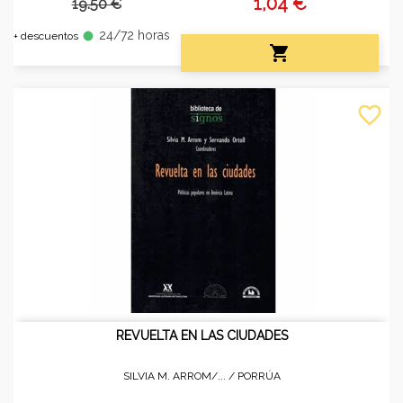
1,04 €
19.50 €
24/72 horas
fiber_manual_record
+ descuentos

favorite_border
REVUELTA EN LAS CIUDADES
SILVIA M. ARROM/... /
PORRÚA