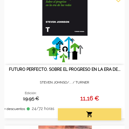
FUTURO PERFECTO. SOBRE EL PROGRESO EN LA ERA DE...
STEVEN JOHNSO/... /
TURNER
Edición:
11,16 €
19.95 €
24/72 horas
fiber_manual_record
+ descuentos
