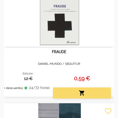
FRAUDE
DANIEL MUNDO /
SEQUITUR
Edición:
0,59 €
12 €
24/72 horas
fiber_manual_record
+ descuentos

favorite_border