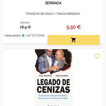
SEPARADA
FRANÇOIS DE SINGLY /
PASOS PERDIDOS
Edición:
5,50 €
18.9 €
24/72 horas
fiber_manual_record
+ descuentos

favorite_border