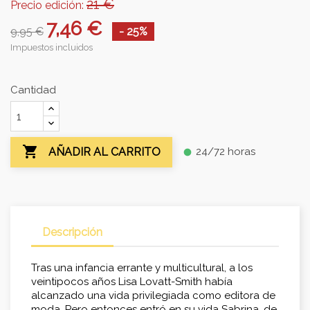
21 €
Precio edición:
7,46 €
9,95 €
- 25%
Impuestos incluidos
Cantidad

24/72 horas
AÑADIR AL CARRITO
fiber_manual_record
Descripción
Tras una infancia errante y multicultural, a los
veintipocos años Lisa Lovatt-Smith había
alcanzado una vida privilegiada como editora de
moda. Pero entonces entró en su vida Sabrina, de