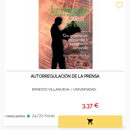
favorite_border
AUTORREGULACIÓN DE LA PRENSA
ERNESTO VILLANUEVA /
UNIVERSIDAD...
3,37 €
24/72 horas
fiber_manual_record
+ descuentos
