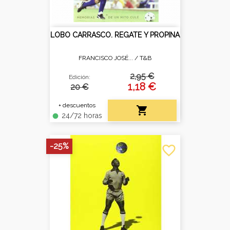
LOBO CARRASCO. REGATE Y PROPINA
FRANCISCO JOSÉ... /
T&B
2,95 €
Edición:
1,18 €
20 €
+ descuentos

24/72 horas
fiber_manual_record
-25%
favorite_border