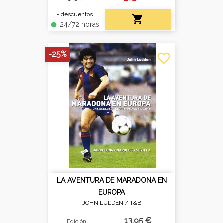
+ descuentos

24/72 horas
fiber_manual_record
-25%
favorite_border
LA AVENTURA DE MARADONA EN
EUROPA
JOHN LUDDEN /
T&B
13,95 €
Edición: