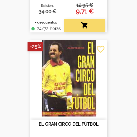
12,95 €
Edición:
9,71 €
34.00 €
+ descuentos

24/72 horas
fiber_manual_record
-25%
favorite_border
EL GRAN CIRCO DEL FÚTBOL