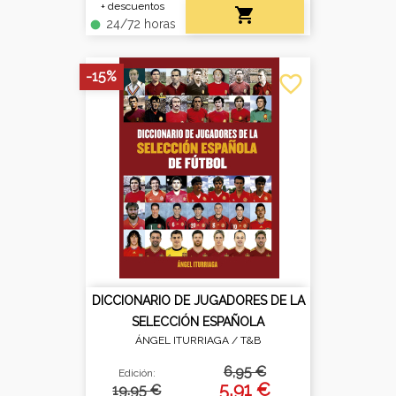
+ descuentos

24/72 horas
fiber_manual_record
-15%
favorite_border
DICCIONARIO DE JUGADORES DE LA
SELECCIÓN ESPAÑOLA
ÁNGEL ITURRIAGA /
T&B
6,95 €
Edición:
5,91 €
19.95 €