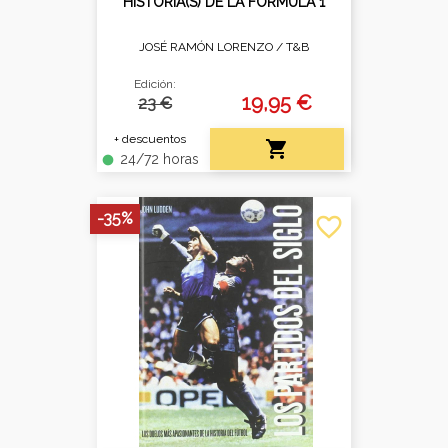
HISTORIA(S) DE LA FORMULA 1
JOSÉ RAMÓN LORENZO /
T&B
Edición:
19,95 €
23 €
+ descuentos

24/72 horas
fiber_manual_record
-35%
favorite_border