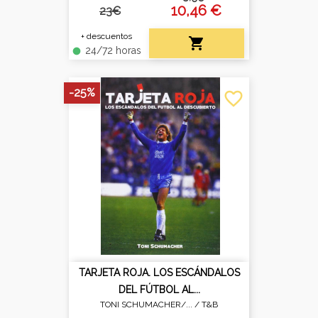
10,46 €
23€
+ descuentos

24/72 horas
fiber_manual_record
-25%
favorite_border
TARJETA ROJA. LOS ESCÁNDALOS
DEL FÚTBOL AL...
TONI SCHUMACHER/... /
T&B