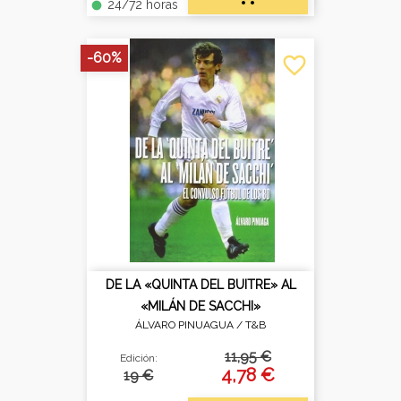
24/72 horas
fiber_manual_record
-60%
favorite_border
DE LA «QUINTA DEL BUITRE» AL
«MILÁN DE SACCHI»
ÁLVARO PINUAGUA /
T&B
11,95 €
Edición:
4,78 €
19 €