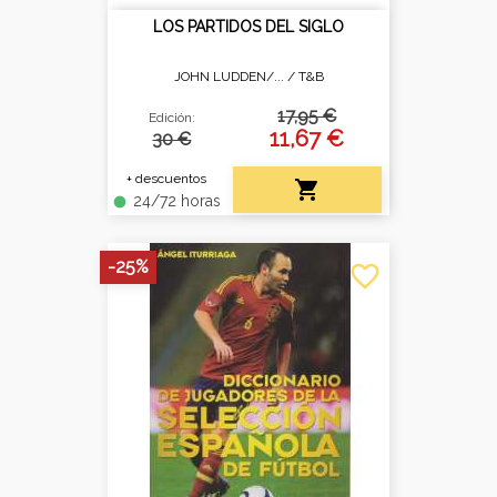
LOS PARTIDOS DEL SIGLO
JOHN LUDDEN/... /
T&B
17,95 €
Edición:
11,67 €
30 €
+ descuentos

24/72 horas
fiber_manual_record
-25%
favorite_border