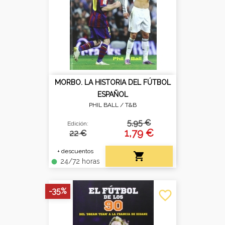
MORBO. LA HISTORIA DEL FÚTBOL
ESPAÑOL
PHIL BALL /
T&B
5,95 €
Edición:
1,79 €
22 €
+ descuentos

24/72 horas
fiber_manual_record
-35%
favorite_border