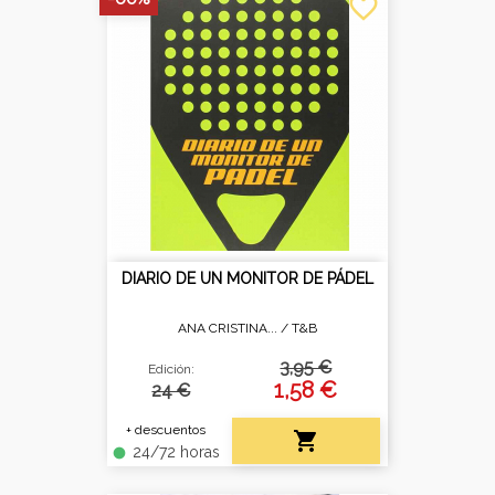
favorite_border
DIARIO DE UN MONITOR DE PÁDEL
ANA CRISTINA... /
T&B
3,95 €
Edición:
1,58 €
24 €
+ descuentos

24/72 horas
fiber_manual_record