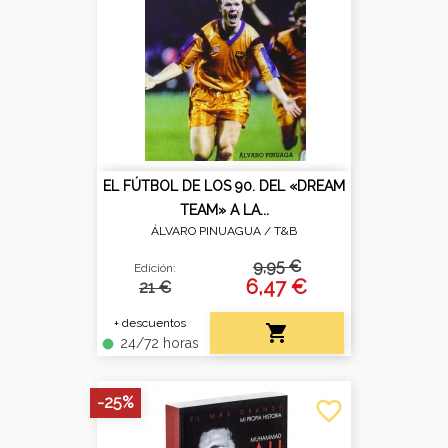
EL FÚTBOL DE LOS 90. DEL «DREAM
TEAM» A LA...
ÁLVARO PINUAGUA /
T&B
9,95 €
Edición:
6,47 €
21 €
+ descuentos

24/72 horas
fiber_manual_record
-25%
favorite_border