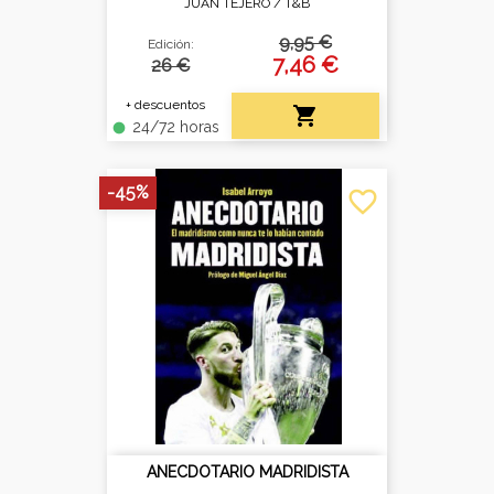
JUAN TEJERO /
T&B
9,95 €
Edición:
7,46 €
26 €
+ descuentos

24/72 horas
fiber_manual_record
-45%
favorite_border
ANECDOTARIO MADRIDISTA