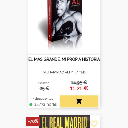
EL MÁS GRANDE. MI PROPIA HISTORIA
MUHAMMAD ALI Y... /
T&B
14,95 €
Edición:
11,21 €
25 €
+ descuentos

24/72 horas
fiber_manual_record
-70%
favorite_border