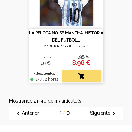
LA PELOTA NO SE MANCHA. HISTORIA
DEL FÚTBOL...
XABIER RODRÍGUEZ /
T&B
11,95 €
Edición:
8,96 €
19 €
+ descuentos

24/72 horas
fiber_manual_record
Mostrando 21-40 de 43 artículo(s)

1
2
3

Anterior
Siguiente