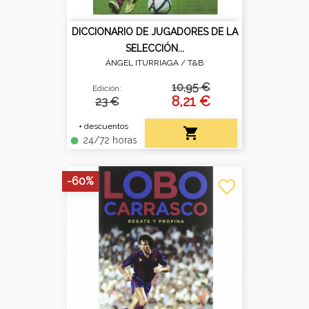
DICCIONARIO DE JUGADORES DE LA
SELECCIÓN...
ÁNGEL ITURRIAGA /
T&B
10,95 €
Edición:
8,21 €
23 €
+ descuentos

24/72 horas
fiber_manual_record
-60%
favorite_border