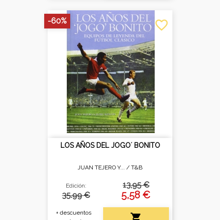
-60%
favorite_border
LOS AÑOS DEL JOGO´ BONITO
JUAN TEJERO Y... /
T&B
13,95 €
Edición:
5,58 €
35.99 €
+ descuentos
