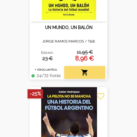
UN MUNDO, UN BALÓN
JORGE RAMOS MARCOS /
T&B
11,95 €
Edición:
8,96 €
23 €
+ descuentos

24/72 horas
fiber_manual_record
-25%
favorite_border