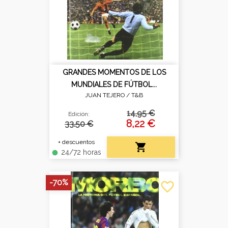
GRANDES MOMENTOS DE LOS
MUNDIALES DE FÚTBOL...
JUAN TEJERO /
T&B
14,95 €
Edición:
8,22 €
33.50 €
+ descuentos

24/72 horas
fiber_manual_record
-70%
favorite_border