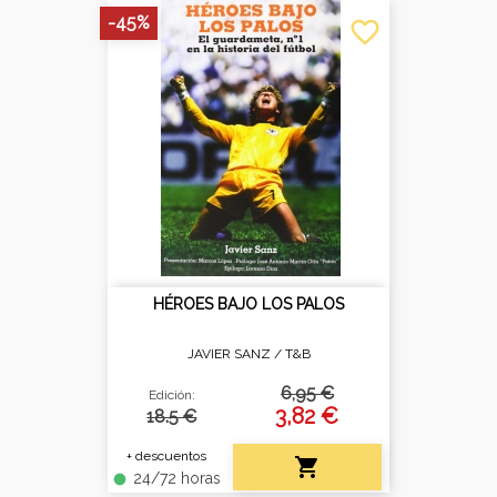
-45%
favorite_border
HÉROES BAJO LOS PALOS
JAVIER SANZ /
T&B
6,95 €
Edición:
3,82 €
18.5 €
+ descuentos

24/72 horas
fiber_manual_record