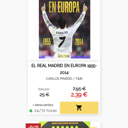
EL REAL MADRID EN EUROPA 1955-
2014
CARLOS PINEDO /
T&B
7,95 €
Edición:
2,39 €
25 €
+ descuentos

24/72 horas
fiber_manual_record
-60%