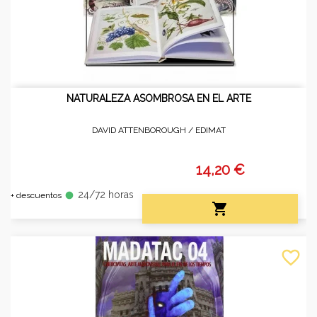
NATURALEZA ASOMBROSA EN EL ARTE
DAVID ATTENBOROUGH /
EDIMAT
14,20 €
24/72 horas
fiber_manual_record
+ descuentos

favorite_border