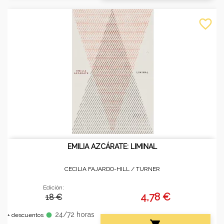
favorite_border
EMILIA AZCÁRATE: LIMINAL
CECILIA FAJARDO-HILL /
TURNER
Edición:
4,78 €
18 €
24/72 horas
fiber_manual_record
+ descuentos