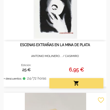
ESCENAS EXTRAÑAS EN LA MINA DE PLATA
ANTONIO MOLINERO... /
CASIMIRO
Edición:
6,95 €
25 €
24/72 horas
fiber_manual_record
+ descuentos

favorite_border