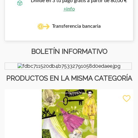
Divide en 3 tu pago gratis a partir de 80,00 €
+info
Transferencia bancaria
BOLETÍN INFORMATIVO
PRODUCTOS EN LA MISMA CATEGORÍA
favorite_border