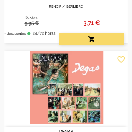
RENOIR /
IBERLIBRO
Edición:
3,71 €
9.95 €
24/72 horas
fiber_manual_record
+ descuentos

favorite_border
DEGAS