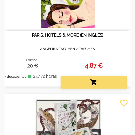
PARIS. HOTELS & MORE (EN INGLÉS)
ANGELIKA TASCHEN /
TASCHEN
Edición:
4,87 €
20 €
24/72 horas
fiber_manual_record
+ descuentos

favorite_border