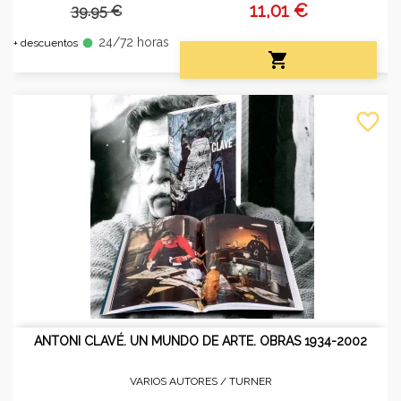
11,01 €
39.95 €
24/72 horas
fiber_manual_record
+ descuentos

favorite_border
ANTONI CLAVÉ. UN MUNDO DE ARTE. OBRAS 1934-2002
VARIOS AUTORES /
TURNER