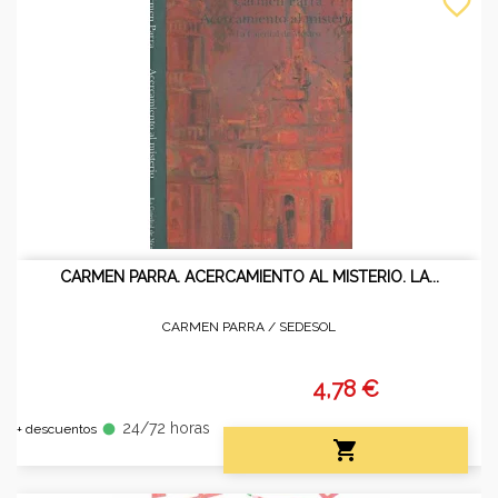
favorite_border
CARMEN PARRA. ACERCAMIENTO AL MISTERIO. LA...
CARMEN PARRA /
SEDESOL
4,78 €
24/72 horas
fiber_manual_record
+ descuentos
