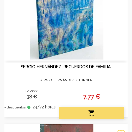
SERGIO HERNÁNDEZ. RECUERDOS DE FAMILIA.
SERGIO HERNÁNDEZ /
TURNER
Edición:
7,77 €
38 €
24/72 horas
fiber_manual_record
+ descuentos
