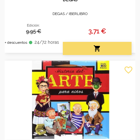
DEGAS /
IBERLIBRO
Edición:
3,71 €
9.95 €
24/72 horas
fiber_manual_record
+ descuentos

favorite_border