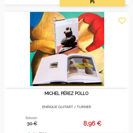

favorite_border
MICHEL PÉREZ POLLO
ENRIQUE GUITART /
TURNER
Edición:
8,96 €
30 €