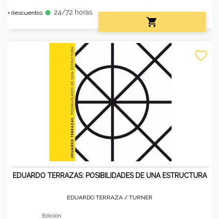
24/72 horas
fiber_manual_record
+ descuentos

favorite_border
EDUARDO TERRAZAS: POSIBILIDADES DE UNA ESTRUCTURA
EDUARDO TERRAZA /
TURNER
Edición: