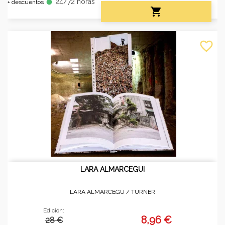
24/72 horas
fiber_manual_record
+ descuentos

favorite_border
LARA ALMARCEGUI
LARA ALMARCEGU /
TURNER
Edición:
8,96 €
28 €