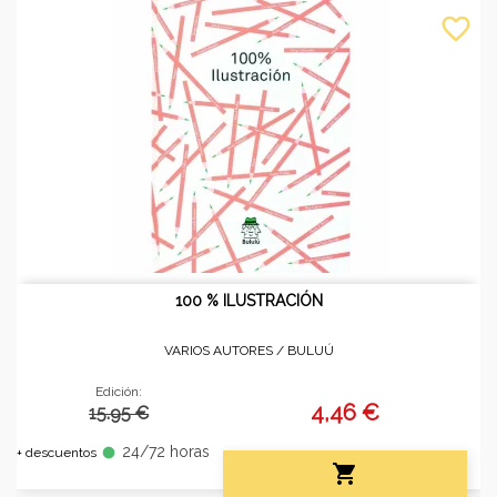
favorite_border
100 % ILUSTRACIÓN
VARIOS AUTORES /
BULUÚ
Edición:
4,46 €
15.95 €
24/72 horas
fiber_manual_record
+ descuentos
