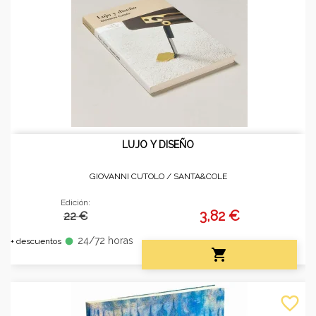
LUJO Y DISEÑO
GIOVANNI CUTOLO /
SANTA&COLE
Edición:
3,82 €
22 €
24/72 horas
fiber_manual_record
+ descuentos

favorite_border