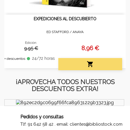
EXPEDICIONES AL DESCUBIERTO
ED STAFFORD /
ANAYA
Edición:
8,96 €
9.95 €
24/72 horas
fiber_manual_record
+ descuentos

¡APROVECHA TODOS NUESTROS
DESCUENTOS EXTRA!
Pedidos y consultas
Tlf: 91 642 58 42 . email:
clientes@bibliostock.com