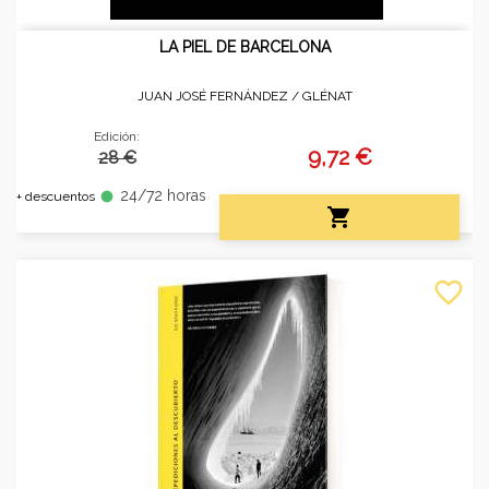
LA PIEL DE BARCELONA
JUAN JOSÉ FERNÁNDEZ /
GLÉNAT
Edición:
9,72 €
28 €
24/72 horas
fiber_manual_record
+ descuentos

favorite_border