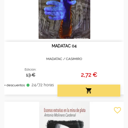
MADATAC 04
MADATAC /
CASIMIRO
Edición:
2,72 €
13 €
24/72 horas
fiber_manual_record
+ descuentos

favorite_border