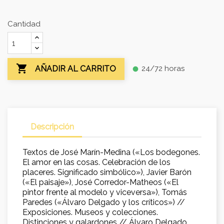
Cantidad

24/72 horas
AÑADIR AL CARRITO
fiber_manual_record
Descripción
Textos de José Marín-Medina («Los bodegones.
El amor en las cosas. Celebración de los
placeres. Significado simbólico»), Javier Barón
(«El paisaje»), José Corredor-Matheos («El
pintor frente al modelo y viceversa»), Tomás
Paredes («Álvaro Delgado y los críticos») //
Exposiciones. Museos y colecciones.
Distinciones y galardones // Álvaro Delgado