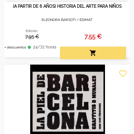
(A PARTIR DE 6 AÑOS) HISTORIA DEL ARTE PARA NIÑOS
ELEONORA BARSOTI /
EDIMAT
Edición:
7,55 €
7.95 €
24/72 horas
fiber_manual_record
+ descuentos

favorite_border