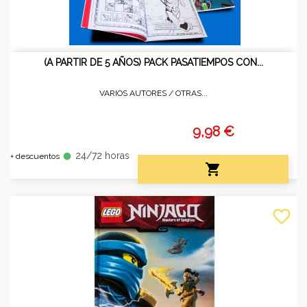
(A PARTIR DE 5 AÑOS) PACK PASATIEMPOS CON...
VARIOS AUTORES /
OTRAS...
9,98 €
24/72 horas
fiber_manual_record
+ descuentos

favorite_border