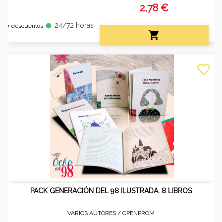
2,78 €
24/72 horas
fiber_manual_record
+ descuentos

favorite_border
PACK GENERACIÓN DEL 98 ILUSTRADA. 8 LIBROS
VARIOS AUTORES /
OPENPROM