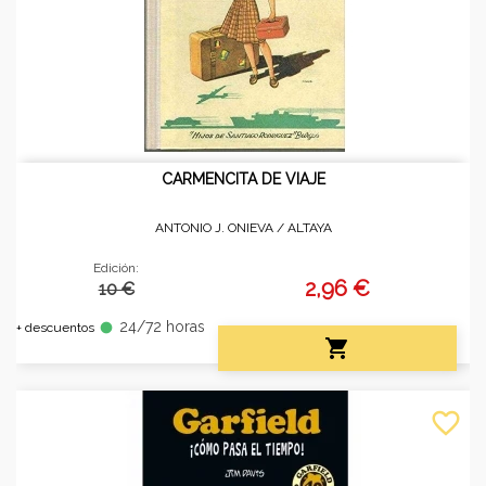
CARMENCITA DE VIAJE
ANTONIO J. ONIEVA /
ALTAYA
Edición:
2,96 €
10 €
24/72 horas
fiber_manual_record
+ descuentos

favorite_border