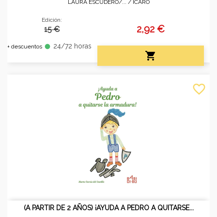
LAURA ESCUDERO/... /
ÍCARO
Edición:
2,92 €
15 €
24/72 horas
fiber_manual_record
+ descuentos

favorite_border
(A PARTIR DE 2 AÑOS) ¡AYUDA A PEDRO A QUITARSE...