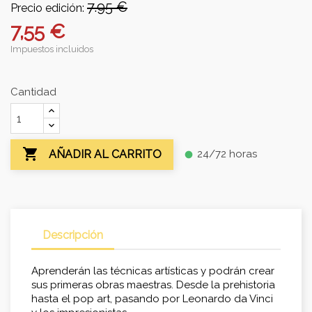
7.95 €
Precio edición:
7,55 €
Impuestos incluidos
Cantidad

24/72 horas
AÑADIR AL CARRITO
fiber_manual_record
Descripción
Aprenderán las técnicas artísticas y podrán crear
sus primeras obras maestras. Desde la prehistoria
hasta el pop art, pasando por Leonardo da Vinci