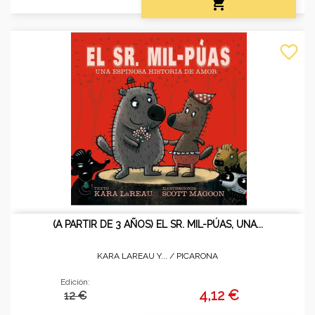

favorite_border
(A PARTIR DE 3 AÑOS) EL SR. MIL-PÚAS, UNA...
KARA LAREAU Y... /
PICARONA
Edición:
4,12 €
12 €