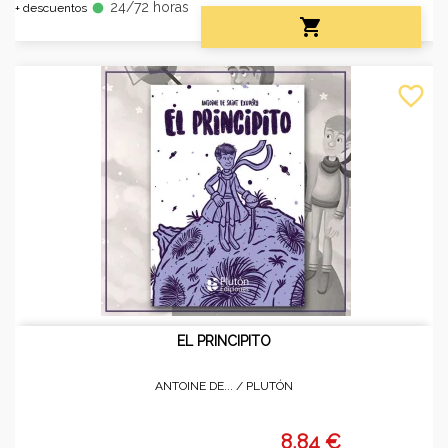
24/72 horas
fiber_manual_record
+ descuentos

favorite_border
EL PRINCIPITO
ANTOINE DE... /
PLUTÓN
8,84 €