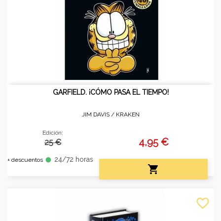
GARFIELD. ¡CÓMO PASA EL TIEMPO!
JIM DAVIS /
KRAKEN
Edición:
4,95 €
25 €
24/72 horas
fiber_manual_record
+ descuentos

favorite_border