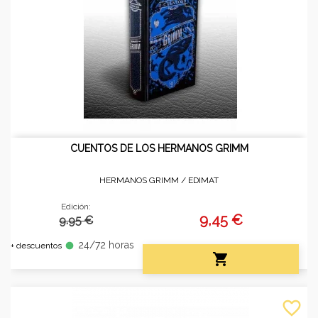
CUENTOS DE LOS HERMANOS GRIMM
HERMANOS GRIMM /
EDIMAT
Edición:
9,45 €
9.95 €
24/72 horas
fiber_manual_record
+ descuentos

favorite_border