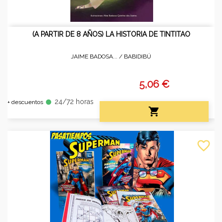
(A PARTIR DE 8 AÑOS) LA HISTORIA DE TINTITAO
JAIME BADOSA... /
BABIDIBÚ
5,06 €
24/72 horas
fiber_manual_record
+ descuentos

favorite_border