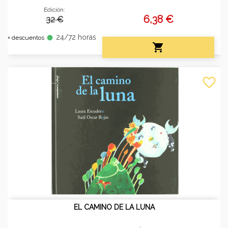
Edición:
6,38 €
32 €
24/72 horas
fiber_manual_record
+ descuentos

favorite_border
EL CAMINO DE LA LUNA