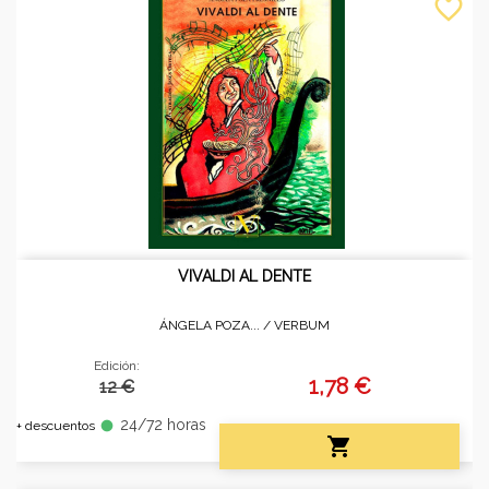
favorite_border
VIVALDI AL DENTE
ÁNGELA POZA... /
VERBUM
Edición:
1,78 €
12 €
24/72 horas
fiber_manual_record
+ descuentos
