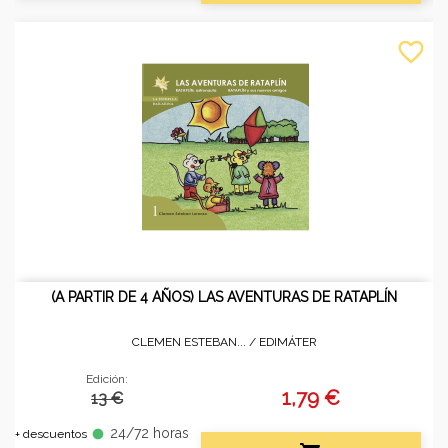
favorite_border
(A PARTIR DE 4 AÑOS) LAS AVENTURAS DE RATAPLÍN
CLEMEN ESTEBAN... /
EDIMÁTER
Edición:
1,79 €
13 €
24/72 horas
fiber_manual_record
+ descuentos