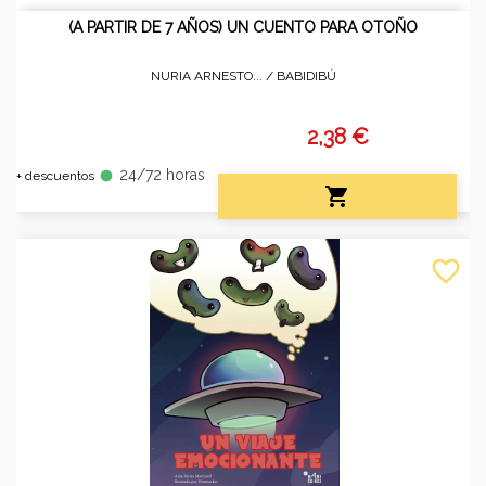
(A PARTIR DE 7 AÑOS) UN CUENTO PARA OTOÑO
NURIA ARNESTO... /
BABIDIBÚ
2,38 €
24/72 horas
fiber_manual_record
+ descuentos

favorite_border