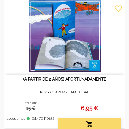
favorite_border
(A PARTIR DE 2 AÑOS) AFORTUNADAMENTE
REMY CHARLIP /
LATA DE SAL
Edición:
6,95 €
15 €
24/72 horas
fiber_manual_record
+ descuentos
