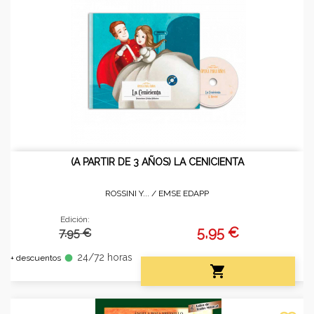
(A PARTIR DE 3 AÑOS) LA CENICIENTA
ROSSINI Y... /
EMSE EDAPP
Edición:
5,95 €
7.95 €
24/72 horas
fiber_manual_record
+ descuentos
