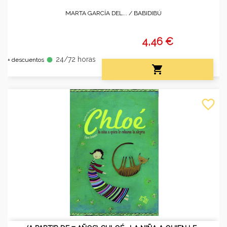
MARTA GARCÍA DEL... /
BABIDIBÚ
4,46 €
24/72 horas
fiber_manual_record
+ descuentos

favorite_border