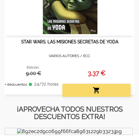
STAR WARS. LAS MISIONES SECRETAS DE YODA
VARIOS AUTORES /
ECC
Edición:
3,37 €
9.00 €
24/72 horas
fiber_manual_record
+ descuentos

¡APROVECHA TODOS NUESTROS
DESCUENTOS EXTRA!