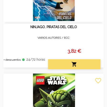
NINJAGO. PIRATAS DEL CIELO
VARIOS AUTORES /
ECC
3,82 €
24/72 horas
fiber_manual_record
+ descuentos

favorite_border