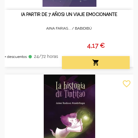
(A PARTIR DE 7 AÑOS) UN VIAJE EMOCIONANTE
AINA FARIAS... /
BABIDIBÚ
4,17 €
24/72 horas
fiber_manual_record
+ descuentos

favorite_border