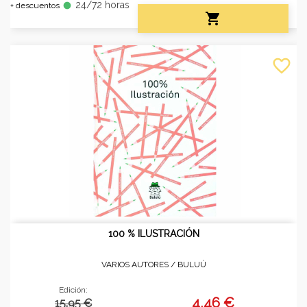
24/72 horas
fiber_manual_record
+ descuentos

favorite_border
100 % ILUSTRACIÓN
VARIOS AUTORES /
BULUÚ
Edición:
4,46 €
15.95 €