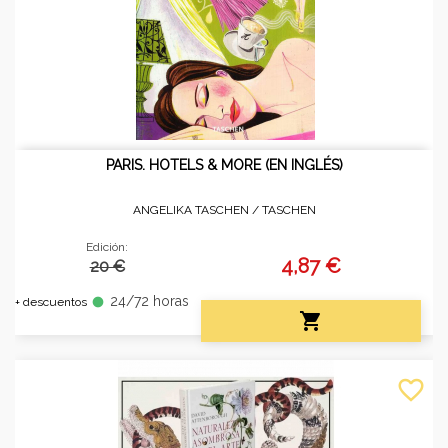
PARIS. HOTELS & MORE (EN INGLÉS)
ANGELIKA TASCHEN /
TASCHEN
Edición:
4,87 €
20 €
24/72 horas
fiber_manual_record
+ descuentos

favorite_border