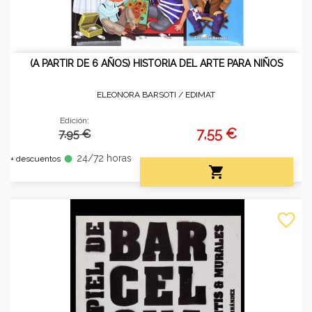
(A PARTIR DE 6 AÑOS) HISTORIA DEL ARTE PARA NIÑOS
ELEONORA BARSOTI /
EDIMAT
Edición:
7,55 €
7.95 €
24/72 horas
fiber_manual_record
+ descuentos

favorite_border