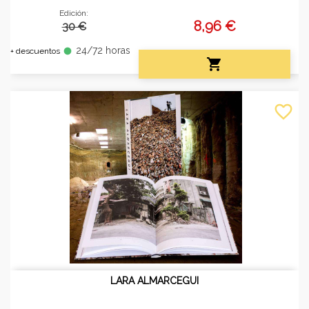
Edición:
8,96 €
30 €
24/72 horas
fiber_manual_record
+ descuentos

favorite_border
LARA ALMARCEGUI