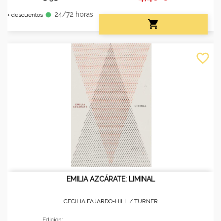
24/72 horas
fiber_manual_record
+ descuentos

favorite_border
EMILIA AZCÁRATE: LIMINAL
CECILIA FAJARDO-HILL /
TURNER
Edición: