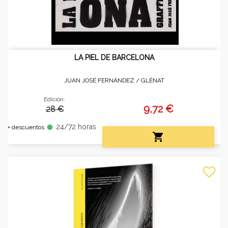
LA PIEL DE BARCELONA
JUAN JOSÉ FERNÁNDEZ /
GLÉNAT
Edición:
9,72 €
28 €
24/72 horas
fiber_manual_record
+ descuentos

favorite_border