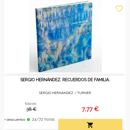
favorite_border
SERGIO HERNÁNDEZ. RECUERDOS DE FAMILIA.
SERGIO HERNÁNDEZ /
TURNER
Edición:
7,77 €
38 €
24/72 horas
fiber_manual_record
+ descuentos
