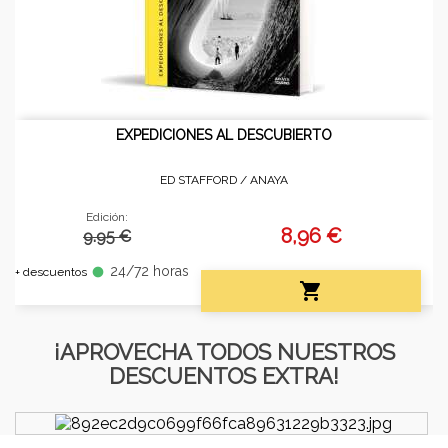
EXPEDICIONES AL DESCUBIERTO
ED STAFFORD /
ANAYA
Edición:
8,96 €
9.95 €
24/72 horas
fiber_manual_record
+ descuentos

¡APROVECHA TODOS NUESTROS
DESCUENTOS EXTRA!