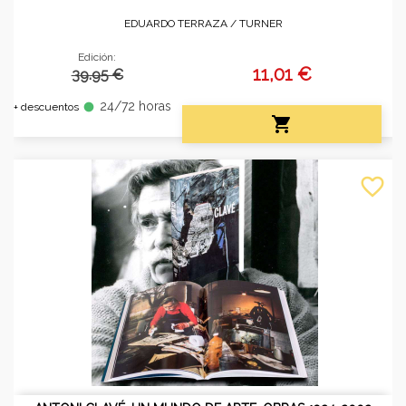
EDUARDO TERRAZA /
TURNER
Edición:
11,01 €
39.95 €
24/72 horas
fiber_manual_record
+ descuentos

favorite_border