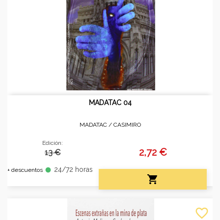
MADATAC 04
MADATAC /
CASIMIRO
Edición:
2,72 €
13 €
24/72 horas
fiber_manual_record
+ descuentos

favorite_border