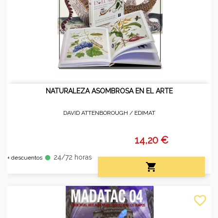
NATURALEZA ASOMBROSA EN EL ARTE
DAVID ATTENBOROUGH /
EDIMAT
14,20 €
24/72 horas
fiber_manual_record
+ descuentos

favorite_border