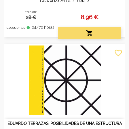
LARA ALMARCEGU /
TURNER
Edición:
8,96 €
28 €
24/72 horas
fiber_manual_record
+ descuentos

favorite_border
EDUARDO TERRAZAS: POSIBILIDADES DE UNA ESTRUCTURA