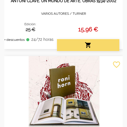
ANTONI CLAVÉ. UN MUNDO DE ARTE. OBRAS 1934-2002
VARIOS AUTORES /
TURNER
Edición:
15,96 €
25 €
24/72 horas
fiber_manual_record
+ descuentos

favorite_border