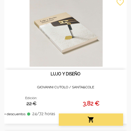
favorite_border
LUJO Y DISEÑO
GIOVANNI CUTOLO /
SANTA&COLE
Edición:
3,82 €
22 €
24/72 horas
fiber_manual_record
+ descuentos
