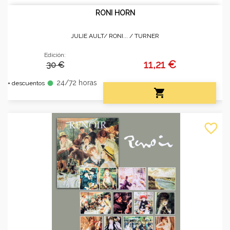
RONI HORN
JULIE AULT/ RONI... /
TURNER
Edición:
11,21 €
30 €
24/72 horas
fiber_manual_record
+ descuentos

favorite_border