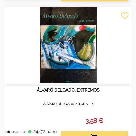
favorite_border
ÁLVARO DELGADO. EXTREMOS
ÁLVARO DELGADO /
TURNER
3,58 €
24/72 horas
fiber_manual_record
+ descuentos