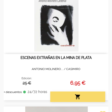
ESCENAS EXTRAÑAS EN LA MINA DE PLATA
ANTONIO MOLINERO... /
CASIMIRO
Edición:
6,95 €
25 €
24/72 horas
fiber_manual_record
+ descuentos
