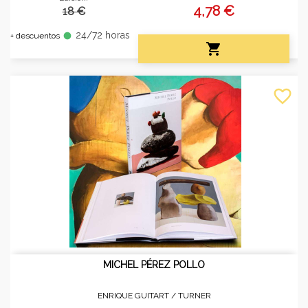
4,78 €
18 €
24/72 horas
fiber_manual_record
+ descuentos

favorite_border
MICHEL PÉREZ POLLO
ENRIQUE GUITART /
TURNER