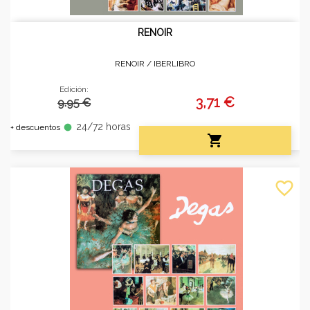
RENOIR
RENOIR /
IBERLIBRO
Edición:
3,71 €
9.95 €
24/72 horas
fiber_manual_record
+ descuentos

favorite_border