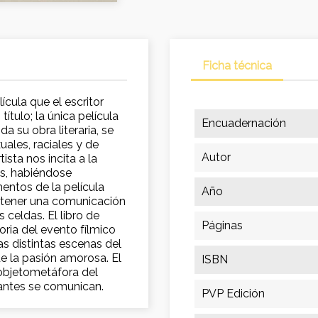
Ficha técnica
cula que el escritor
ítulo; la única película
Encuadernación
a su obra literaria, se
uales, raciales y de
Autor
ista nos incita a la
es, habiéndose
entos de la película
Año
n tener una comunicación
 celdas. El libro de
Páginas
ria del evento fílmico
as distintas escenas del
e la pasión amorosa. El
ISBN
objetometáfora del
antes se comunican.
PVP Edición