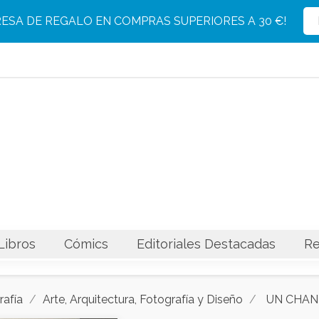
Producto eliminado con éxito del carrito
Producto añadido con éxito al carrito
RESA DE REGALO EN COMPRAS SUPERIORES A 30 €!
Libros
Cómics
Editoriales Destacadas
Re
rafía
Arte, Arquitectura, Fotografía y Diseño
UN CHAN