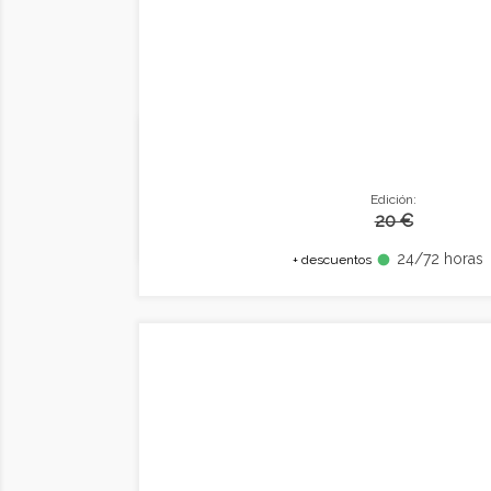
Edición:
20 €
24/72 horas
fiber_manual_record
+ descuentos