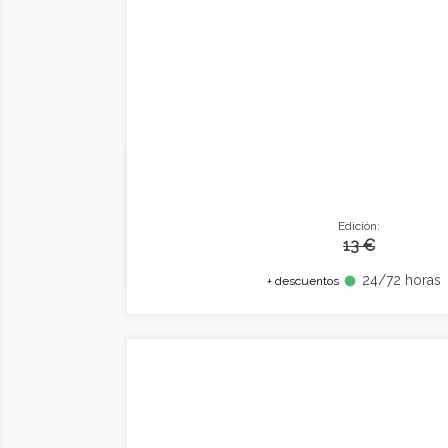
Edición:
13 €
24/72 horas
fiber_manual_record
+ descuentos