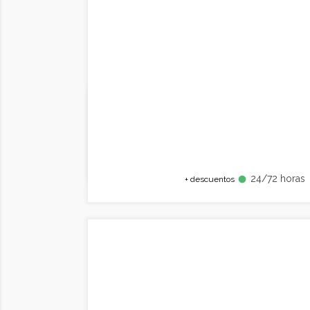
24/72 horas
fiber_manual_record
+ descuentos