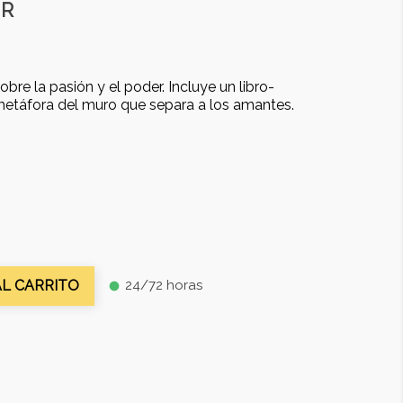
UR
re la pasión y el poder. Incluye un libro-
etáfora del muro que separa a los amantes.
24/72 horas
AL CARRITO
fiber_manual_record