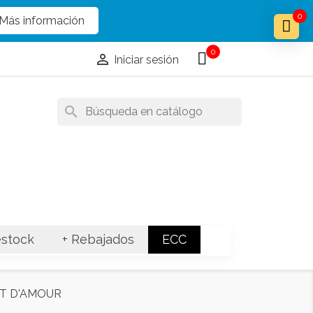
x
x
0
Más información
0

Iniciar sesión
search
stock
+ Rebajados
ECC
T D'AMOUR