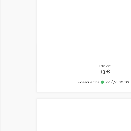
Edición:
13 €
24/72 horas
fiber_manual_record
+ descuentos