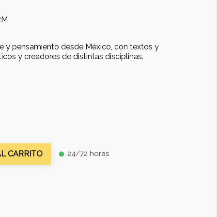
RM
rte y pensamiento desde México, con textos y
ticos y creadores de distintas disciplinas.
24/72 horas
AL CARRITO
fiber_manual_record