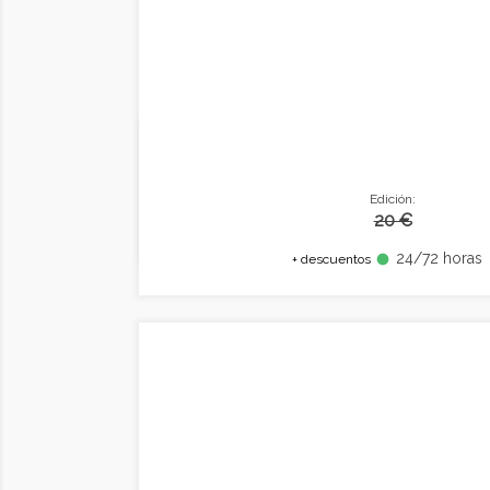
Edición:
20 €
24/72 horas
fiber_manual_record
+ descuentos