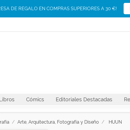
Producto eliminado con éxito del carrito
Producto añadido con éxito al carrito
RESA DE REGALO EN COMPRAS SUPERIORES A 30 €!
Libros
Cómics
Editoriales Destacadas
Re
rafía
Arte, Arquitectura, Fotografía y Diseño
HUUN