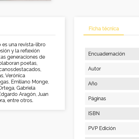
Ficha técnica
es una revista-libro
ión y la reflexión
Encuadernación
ntas generaciones de
Colaboran poetas,
Autor
xicanosdestacados,
s, Verónica
egas, Emiliano Monge,
Año
rtega, Gabriela
, Edgardo Aragón, Juan
Páginas
a, entre otros.
ISBN
PVP Edición