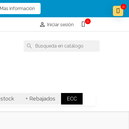
x
x
0
Más información
0

Iniciar sesión
search
stock
+ Rebajados
ECC