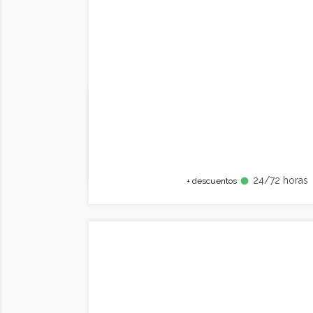
24/72 horas
fiber_manual_record
+ descuentos