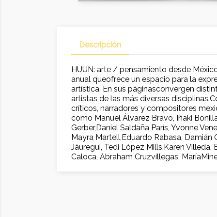
Descripción
HUUN: arte / pensamiento desde México 
anual queofrece un espacio para la expres
artística. En sus páginasconvergen disti
artistas de las más diversas disciplinas.
críticos, narradores y compositores me
como Manuel Álvarez Bravo, Iñaki Bonilla
Gerber,Daniel Saldaña París, Yvonne Ven
Mayra Martell,Eduardo Rabasa, Damián O
Jáuregui, Tedi López Mills,Karen Villeda
Caloca, Abraham Cruzvillegas, MaríaMiner