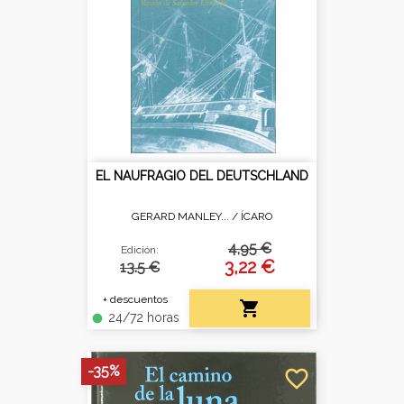
EL NAUFRAGIO DEL DEUTSCHLAND
GERARD MANLEY... /
ÍCARO
4,95 €
Edición:
3,22 €
13.5 €
+ descuentos

24/72 horas
fiber_manual_record
-35%
favorite_border