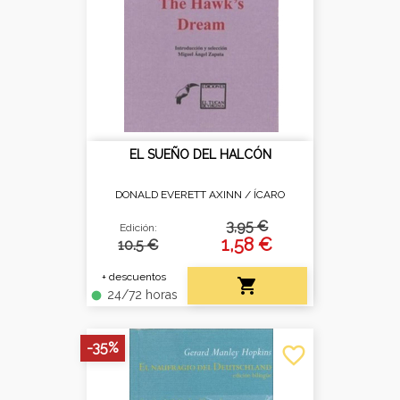
EL SUEÑO DEL HALCÓN
DONALD EVERETT AXINN /
ÍCARO
3,95 €
Edición:
1,58 €
10.5 €
+ descuentos

24/72 horas
fiber_manual_record
-35%
favorite_border