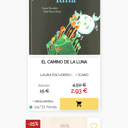
EL CAMINO DE LA LUNA
LAURA ESCUDERO/... /
ÍCARO
4,50 €
Edición:
2,93 €
15 €
+ descuentos

24/72 horas
fiber_manual_record
-25%
favorite_border