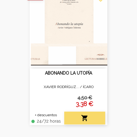
ABONANDO LA UTOPÍA
XAVIER RODRÍGUZ... /
ÍCARO
4,50 €
3,38 €
+ descuentos

24/72 horas
fiber_manual_record