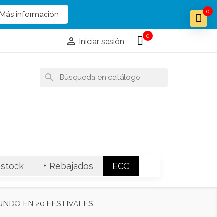
x
x
0
Más información
0

Iniciar sesión
search
stock
+ Rebajados
ECC
UNDO EN 20 FESTIVALES