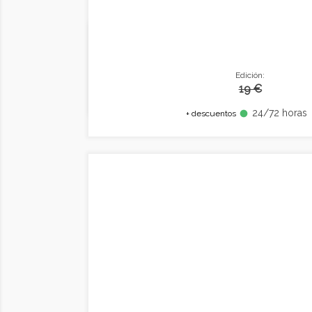
Edición:
19 €
24/72 horas
fiber_manual_record
+ descuentos