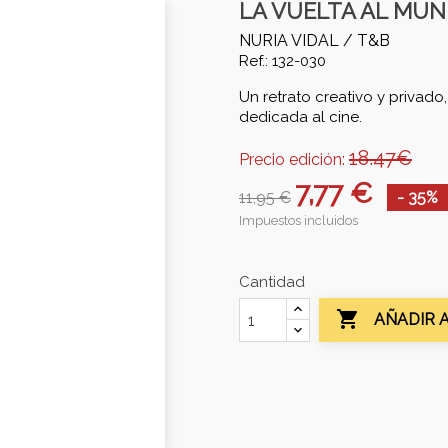
LA VUELTA AL MUN
NURIA VIDAL /
T&B
Ref.: 132-030
Un retrato creativo y privado
dedicada al cine.
18.47€
Precio edición:
7,77 €
11,95 €
- 35%
Impuestos incluidos
Cantidad

AÑADIR 