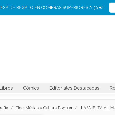
Producto eliminado con éxito del carrito
Producto añadido con éxito al carrito
RESA DE REGALO EN COMPRAS SUPERIORES A 30 €!
Libros
Cómics
Editoriales Destacadas
Re
rafía
Cine, Música y Cultura Popular
LA VUELTA AL M