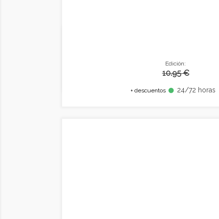
Edición:
10.95 €
24/72 horas
fiber_manual_record
+ descuentos