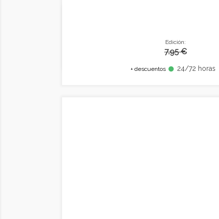
Edición:
7.95 €
24/72 horas
fiber_manual_record
+ descuentos