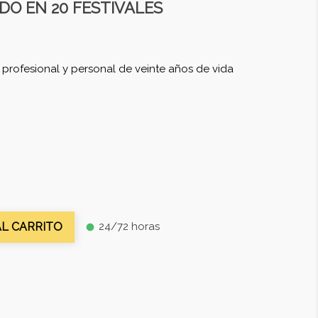
DO EN 20 FESTIVALES
, profesional y personal de veinte años de vida
24/72 horas
AL CARRITO
fiber_manual_record