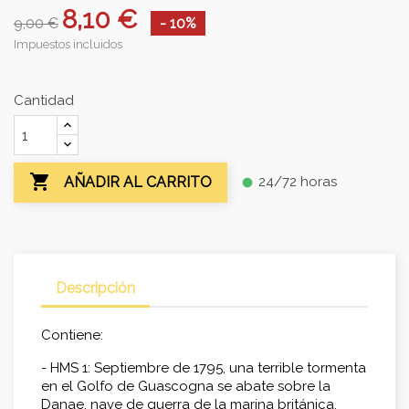
8,10 €
9,00 €
- 10%
Impuestos incluidos
Cantidad

24/72 horas
AÑADIR AL CARRITO
fiber_manual_record
Descripción
Contiene:
- HMS 1: Septiembre de 1795, una terrible tormenta
en el Golfo de Guascogna se abate sobre la
Danae, nave de guerra de la marina británica.