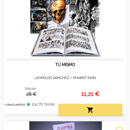
TÚ MISMO
LEOPOLDO SANCHEZ /
PONENT MON
Edición:
11,21 €
28 €
24/72 horas
fiber_manual_record
+ descuentos

favorite_border