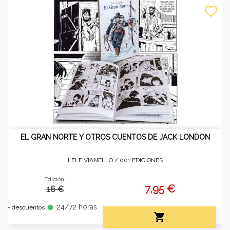
favorite_border
EL GRAN NORTE Y OTROS CUENTOS DE JACK LONDON
LELE VIANELLO /
001 EDICIONES
Edición:
7,95 €
16 €
24/72 horas
fiber_manual_record
+ descuentos
