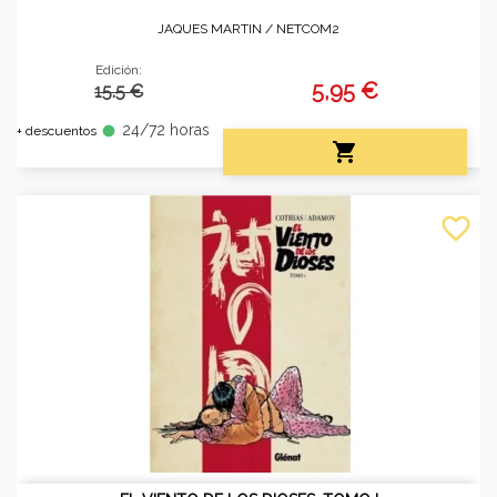
JAQUES MARTIN /
NETCOM2
Edición:
5,95 €
15.5 €
24/72 horas
fiber_manual_record
+ descuentos

favorite_border