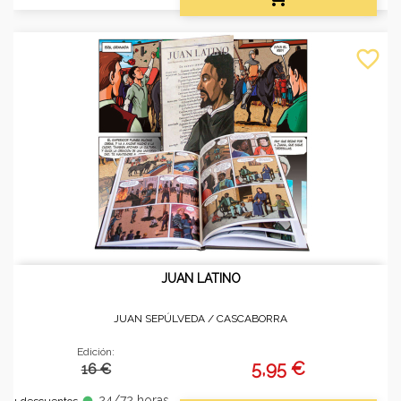
favorite_border
JUAN LATINO
JUAN SEPÚLVEDA /
CASCABORRA
Edición:
5,95 €
16 €
24/72 horas
fiber_manual_record
+ descuentos