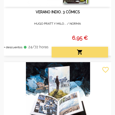
VERANO INDIO. 3 CÓMICS
HUGO PRATT Y MILO... /
NORMA
6,95 €
24/72 horas
fiber_manual_record
+ descuentos

favorite_border