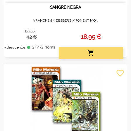
SANGRE NEGRA
VRANCKEN Y DESBERG /
PONENT MON
Edición:
18,95 €
42 €
24/72 horas
fiber_manual_record
+ descuentos

favorite_border