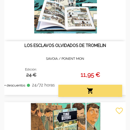
LOS ESCLAVOS OLVIDADOS DE TROMELIN
SAVOIA /
PONENT MON
Edición:
11,95 €
24 €
24/72 horas
fiber_manual_record
+ descuentos

favorite_border