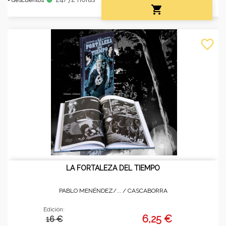

favorite_border
LA FORTALEZA DEL TIEMPO
PABLO MENÉNDEZ/... /
CASCABORRA
Edición:
6,25 €
16 €