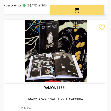
24/72 horas
fiber_manual_record
+ descuentos

favorite_border
RAMÓN LLULL
MARC GRASS/ NAE ED /
CASCABORRA
Edición: