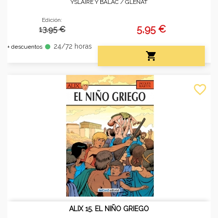
YSLAIRE Y BALAC /
GLÉNAT
Edición:
5,95 €
13.95 €
24/72 horas
fiber_manual_record
+ descuentos

favorite_border
ALIX 15. EL NIÑO GRIEGO