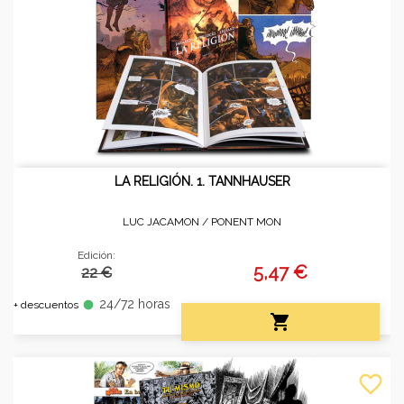
LA RELIGIÓN. 1. TANNHAUSER
LUC JACAMON /
PONENT MON
Edición:
5,47 €
22 €
24/72 horas
fiber_manual_record
+ descuentos

favorite_border