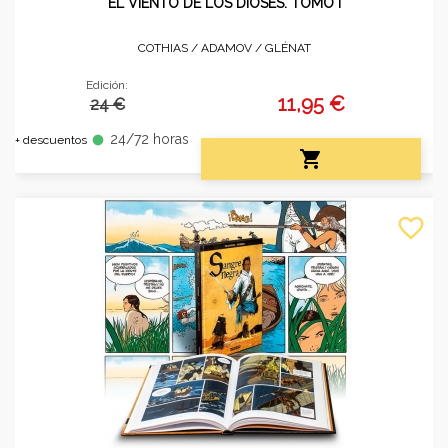
EL VIENTO DE LOS DIOSES. TOMO I
COTHIAS / ADAMOV /
GLÉNAT
Edición:
11,95 €
24 €
24/72 horas
fiber_manual_record
+ descuentos

favorite_border