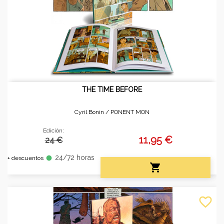
THE TIME BEFORE
Cyril Bonin /
PONENT MON
Edición:
11,95 €
24 €
24/72 horas
fiber_manual_record
+ descuentos

favorite_border