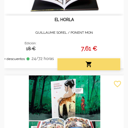
EL HORLA
GUILLAUME SOREL /
PONENT MON
Edición:
7,61 €
18 €
24/72 horas
fiber_manual_record
+ descuentos

favorite_border