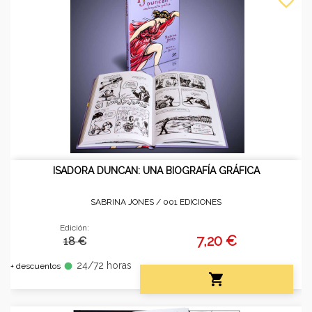
ISADORA DUNCAN: UNA BIOGRAFÍA GRÁFICA
SABRINA JONES /
001 EDICIONES
Edición:
7,20 €
18 €
24/72 horas
fiber_manual_record
+ descuentos
