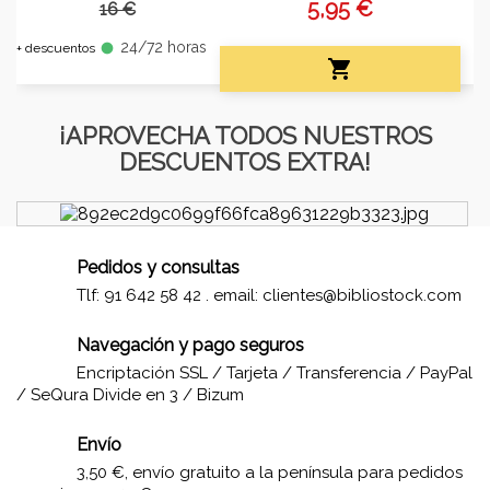
5,95 €
16 €
24/72 horas
fiber_manual_record
+ descuentos

¡APROVECHA TODOS NUESTROS
DESCUENTOS EXTRA!
Pedidos y consultas
Tlf: 91 642 58 42 . email:
clientes@bibliostock.com
Navegación y pago seguros
Encriptación SSL / Tarjeta / Transferencia / PayPal
/ SeQura Divide en 3 / Bizum
Envío
3,50 €, envío gratuito a la península para pedidos