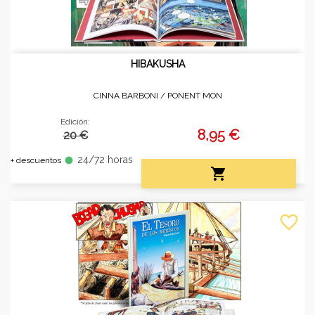
HIBAKUSHA
CINNA BARBONI /
PONENT MON
Edición:
8,95 €
20 €
24/72 horas
fiber_manual_record
+ descuentos

favorite_border