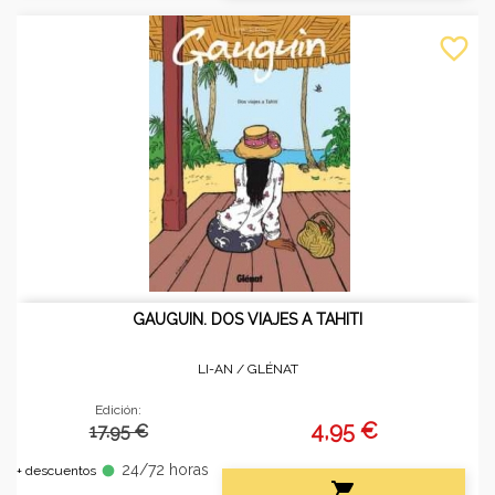
favorite_border
GAUGUIN. DOS VIAJES A TAHITI
LI-AN /
GLÉNAT
Edición:
4,95 €
17.95 €
24/72 horas
fiber_manual_record
+ descuentos
