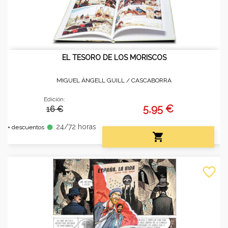
EL TESORO DE LOS MORISCOS
MIGUEL ÁNGELL GUILL /
CASCABORRA
Edición:
5,95 €
16 €
24/72 horas
fiber_manual_record
+ descuentos

favorite_border