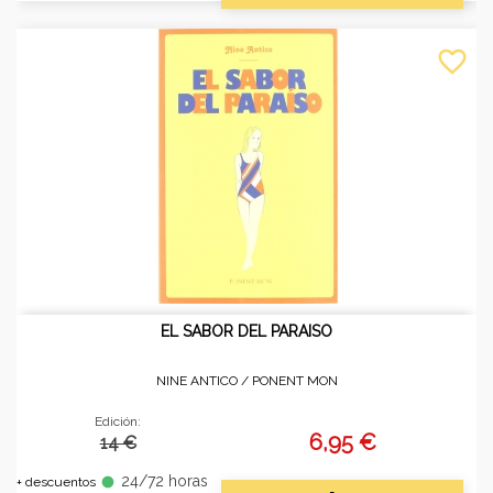
favorite_border
EL SABOR DEL PARAISO
NINE ANTICO /
PONENT MON
Edición:
6,95 €
14 €
24/72 horas
fiber_manual_record
+ descuentos