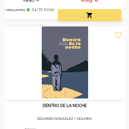
24/72 horas
fiber_manual_record
+ descuentos

favorite_border
DENTRO DE LA NOCHE
EDUARDO GONZÁLEZ /
DOLMEN