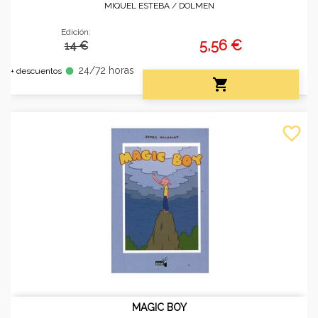
MIQUEL ESTEBA /
DOLMEN
Edición:
5,56 €
14 €
24/72 horas
fiber_manual_record
+ descuentos

favorite_border
MAGIC BOY