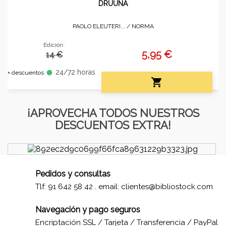
DRUUNA
PAOLO ELEUTERI... /
NORMA
Edición:
5,95 €
14 €
24/72 horas
fiber_manual_record
+ descuentos

¡APROVECHA TODOS NUESTROS
DESCUENTOS EXTRA!
Pedidos y consultas
Tlf: 91 642 58 42 . email:
clientes@bibliostock.com
Navegación y pago seguros
Encriptación SSL / Tarjeta / Transferencia / PayPal