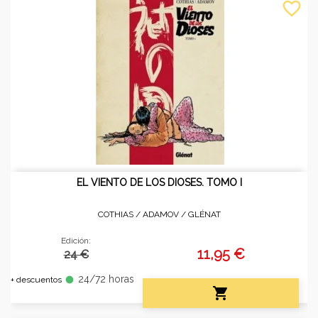
favorite_border
EL VIENTO DE LOS DIOSES. TOMO I
COTHIAS / ADAMOV /
GLÉNAT
Edición:
11,95 €
24 €
24/72 horas
fiber_manual_record
+ descuentos
