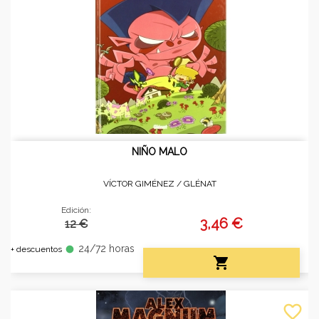
NIÑO MALO
VÍCTOR GIMÉNEZ /
GLÉNAT
Edición:
3,46 €
12 €
24/72 horas
fiber_manual_record
+ descuentos

favorite_border