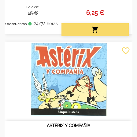
Edición:
6,25 €
15 €
24/72 horas
fiber_manual_record
+ descuentos

favorite_border
ASTÉRIX Y COMPAÑÍA