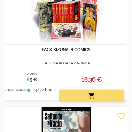
PACK KIZUNA. 8 CÓMICS
KAZUMA KODAKA /
NORMA
Edición:
18,36 €
65 €
24/72 horas
fiber_manual_record
+ descuentos

favorite_border