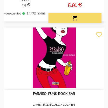
Edición:
5,91 €
14 €
24/72 horas
fiber_manual_record
+ descuentos

favorite_border
PARAÍSO. PUNK ROCK BAR
JAVIER RODRÍGUEZ /
DOLMEN