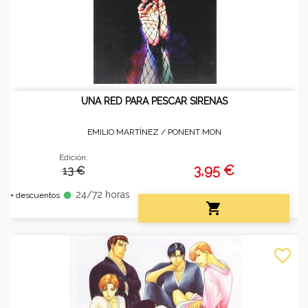
UNA RED PARA PESCAR SIRENAS
EMILIO MARTÍNEZ /
PONENT MON
Edición:
3,95 €
13 €
24/72 horas
fiber_manual_record
+ descuentos

favorite_border