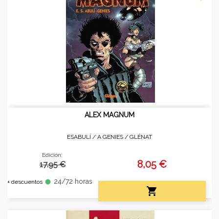
ALEX MAGNUM
ESABULÍ / A GENIES /
GLÉNAT
Edición:
8,05 €
17.95 €
24/72 horas
fiber_manual_record
+ descuentos
