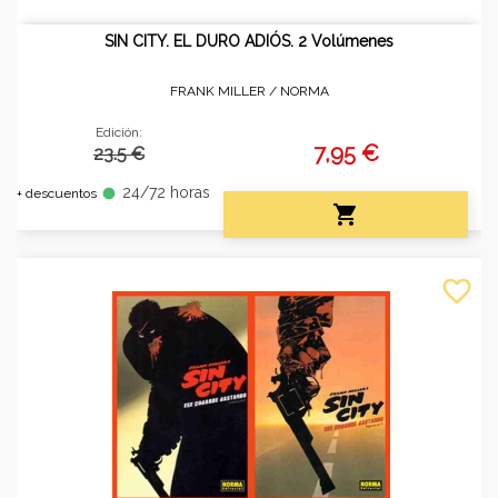
SIN CITY. EL DURO ADIÓS. 2 Volúmenes
FRANK MILLER /
NORMA
Edición:
7,95 €
23.5 €
24/72 horas
fiber_manual_record
+ descuentos

favorite_border