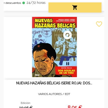
24/72 horas
fiber_manual_record
+ descuentos

favorite_border
NUEVAS HAZAÑAS BÉLICAS (SERIE ROJA): DOS...
VARIOS AUTORES /
EDT
Edición:
8,05 €
19.95 €