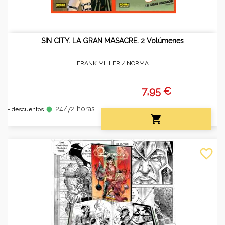
SIN CITY. LA GRAN MASACRE. 2 Volúmenes
FRANK MILLER /
NORMA
7,95 €
24/72 horas
fiber_manual_record
+ descuentos

favorite_border