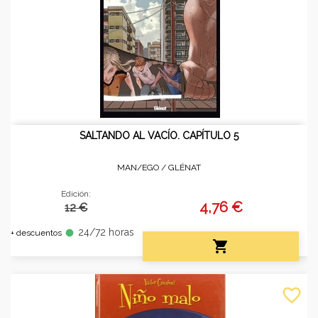
SALTANDO AL VACÍO. CAPÍTULO 5
MAN/EGO /
GLÉNAT
Edición:
4,76 €
12 €
24/72 horas
fiber_manual_record
+ descuentos

favorite_border