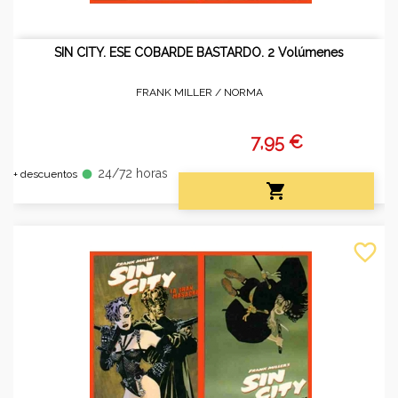
SIN CITY. ESE COBARDE BASTARDO. 2 Volúmenes
FRANK MILLER /
NORMA
7,95 €
24/72 horas
fiber_manual_record
+ descuentos

favorite_border