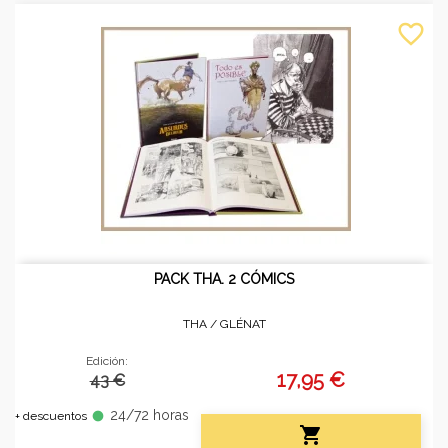
favorite_border
PACK THA. 2 CÓMICS
THA /
GLÉNAT
Edición:
17,95 €
43 €
24/72 horas
fiber_manual_record
+ descuentos
