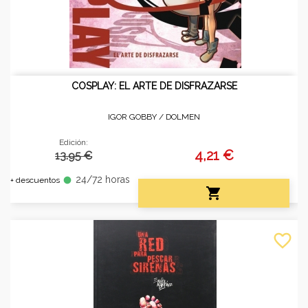
COSPLAY: EL ARTE DE DISFRAZARSE
IGOR GOBBY /
DOLMEN
Edición:
4,21 €
13.95 €
24/72 horas
fiber_manual_record
+ descuentos

favorite_border