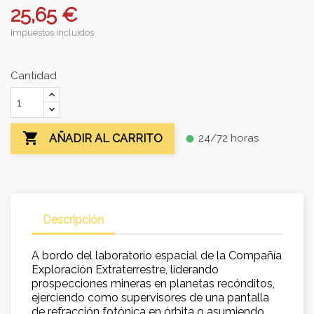
25,65 €
Impuestos incluidos
Cantidad

24/72 horas
AÑADIR AL CARRITO
fiber_manual_record
Descripción
A bordo del laboratorio espacial de la Compañía
Exploración Extraterrestre, liderando
prospecciones mineras en planetas recónditos,
ejerciendo como supervisores de una pantalla
de refracción fotónica en órbita o asumiendo